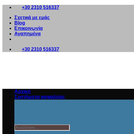
Μετάβαση
+30 2310 516337
στο
Σχετικά με εμάς
περιεχόμενο
Blog
Επικοινωνία
Αγαπημένα
+30 2310 516337
Αρχική
Συστήματα ασφαλείας
Αναζήτηση
για: