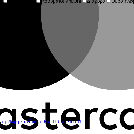
ν
Wifi Κάμερες
Ασύρματοι Vhf/Uhf
Διάφορα
Θυροτηλέ
τήματα συναγερμών