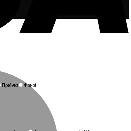
M
Πριόνια
Φακοί