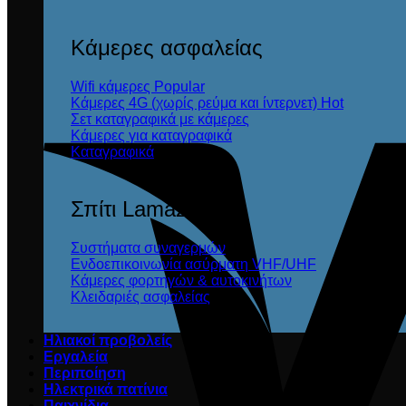
Κάμερες ασφαλείας
Wifi κάμερες
Κάμερες 4G (χωρίς ρεύμα και ίντερνετ)
Σετ καταγραφικά με κάμερες
Κάμερες για καταγραφικά
Καταγραφικά
Σπίτι Lamazi
Συστήματα συναγερμών
Ενδοεπικοινωνία ασύρματη VHF/UHF
Κάμερες φορτηγών & αυτοκινήτων
Κλειδαριές ασφαλείας
Ηλιακοί προβολείς
Εργαλεία
Περιποίηση
Ηλεκτρικά πατίνια
Παιχνίδια