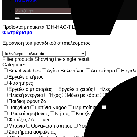
Αναζήτηση
για:
Προϊόντα με ετικέτα “DH-HAC-T1A21-0280B”
Φιλτράρισμα
Εμφάνιση του μοναδικού αποτελέσματος
Filter products
Showing the single result
Categories
Smart watches
Αγίου Βαλεντίνου
Αυτοκίνητο
Εργαλε
Εργαλεία κήπου
Φυσητήρες
Εργαλεία μπαταρίας
Εργαλεία χειρός
Ηλεκτρικά εργαλε
Ηλιακή ενέργεια
Ήχος
Μόνο με κάρτα
Παιδί
Παιδική φροντίδα
Παιχνίδια
Πατίνια Kugoo
Περιποίησης
Προϊόντα Τεχ
Ηλιακοί προβολείς
Κήπος
Κουζίνα
Φριτέζες / Air Fryer
Μπάνιο
Οργάνωση σπιτιού
Υφάσματα
Συστήματα ασφαλείας