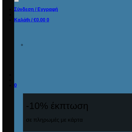
Σύνδεση / Εγγραφή
Καλάθι /
€
0.00
0
0
-10% έκπτωση
σε πληρωμές με κάρτα