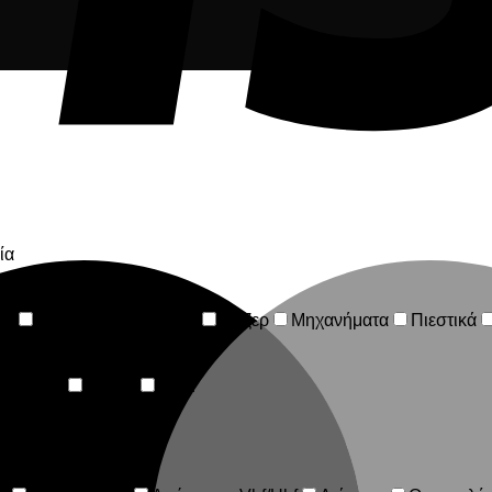
ία
ία
Ηλεκτροσυγκόλληση
Λέιζερ
Μηχανήματα
Πιεστικά
νολογίας
Ρούχα
Σπίτι