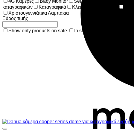
4G Kάμερες
Baby Monitor
Set καταγραφικού & καμερώ
καταγραφικών
Καταγραφικά
Κλειδαριές ασφαλείας
Συσ
Χριστουγεννιάτικα Λαμπάκια
Εύρος τιμής
Show only products on sale
In stock only