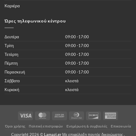
από
50.000
Καριέρα
νέες
ταινίες
του
2019
Ώρες τηλεφωνικού κέντρου
χωρίς
κανένα
κόστος
Δευτέρα
09:00 -17:00
Τρίτη
09:00 -17:00
Τετάρτη
09:00 -17:00
Πέμπτη
09:00 -17:00
Παρασκευή
09:00 -17:00
Σάββατο
κλειστά
Κυριακή
κλειστά
Visa
MasterCard
Cash
Dinners
Discover
American
On
Club
Express
Όροι χρήσης
Πολιτική επιστροφών
Ενημέρωση & συμβουλές
Επικοινωνία
Delivery
Copyright 2026 ©
Lamazi.gr
Με επιφύλαξη παντός δικαιώματος .