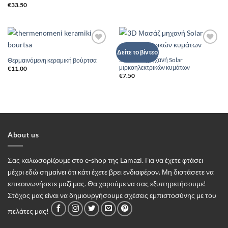
Βαθμολογήθηκε
€
33.50
με
5
από 5
Add to
Add to
Δείτε το βίντεο
Wishlist
Wishlist
3D Μασάζ μηχανή Solar
Θερμαινόμενη κεραμική βούρτσα
μιρκοηλεκτρικών κυμάτων
€
11.00
€
7.50
About us
Σας καλωσορίζουμε στο e-shop της Lamazi. Για να έχετε φτάσει
μέχρι εδώ σημαίνει ότι κάτι έχετε βρει ενδιαφέρον. Μη διστάσετε να
επικοινωνήσετε μαζί μας. Θα χαρούμε να σας εξυπηρετήσουμε!
Στόχος μας είναι να δημιουργήσουμε σχέσεις εμπιστοσύνης με του
πελάτες μας!