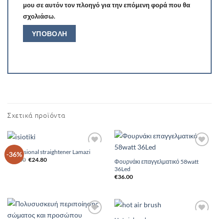
μου σε αυτόν τον πλοηγό για την επόμενη φορά που θα
σχολιάσω.
Σχετικά προϊόντα
Professional straightener Lamazi
Add to
Add to
-36%
Original
Η
Wishlist
Wishlist
€
39.00
€
24.80
Φουρνάκι επαγγελματικό 58watt
price
τρέχουσα
36Led
was:
τιμή
€39.00.
είναι:
€
36.00
€24.80.