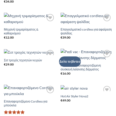
€
34.00
Add to
Add to
Wishlist
Wishlist
Μηχανή τριμαρίσματος &
Επαγγελματικό cordless για αφαίρεση
καθαρισμού
ψαλίδας
€
12.00
€
39.00
Σετ τροχός τεχνητών νυχιών
Add to
Add to
Δείτε το βίντεο
Wishlist
Wishlist
€
29.00
Pedi vac – Επαναφορτιζόμενη
συσκευή λείανσης δέρματος
€
16.00
Hot Air Styler Nova2
Add to
Add to
Wishlist
Wishlist
€
49.00
Επαναφορτιζόμενο Cordless για
μπούκλα