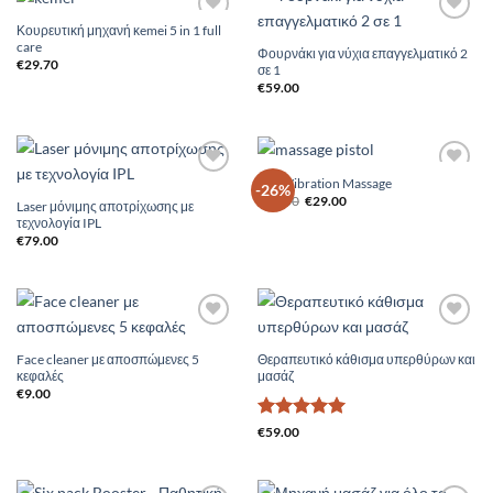
Κουρευτική μηχανή κemei 5 in 1 full
Add to
Add to
care
Wishlist
Wishlist
Φουρνάκι για νύχια επαγγελματικό 2
€
29.70
σε 1
€
59.00
Gun Vibration Massage
Add to
Add to
-26%
Original
Η
Wishlist
Wishlist
€
39.00
€
29.00
Laser μόνιμης αποτρίχωσης με
price
τρέχουσα
τεχνολογία IPL
was:
τιμή
€39.00.
είναι:
€
79.00
€29.00.
Add to
Add to
Wishlist
Wishlist
Face cleaner με αποσπώμενες 5
Θεραπευτικό κάθισμα υπερθύρων και
κεφαλές
μασάζ
€
9.00
Βαθμολογήθηκε
€
59.00
με
5
από 5