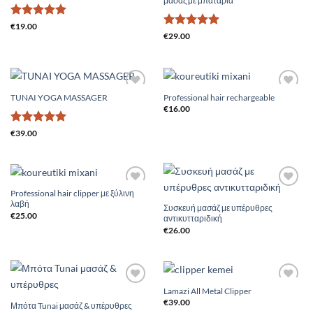
μασάζ με μπαταρία
Βαθμολογήθηκε
€
19.00
Βαθμολογήθηκε
€
29.00
με
5
από 5
με
5
από 5
TUNAI YOGA MASSAGER
Professional hair rechargeable
Add to
Add to
Wishlist
Wishlist
€
16.00
Βαθμολογήθηκε
€
39.00
με
5
από 5
Professional hair clipper με ξύλινη
Add to
Add to
λαβή
Wishlist
Wishlist
Συσκευή μασάζ με υπέρυθρες
€
25.00
αντικυτταριδική
€
26.00
Lamazi All Metal Clipper
Add to
Add to
Wishlist
Wishlist
€
39.00
Μπότα Tunai μασάζ & υπέρυθρες