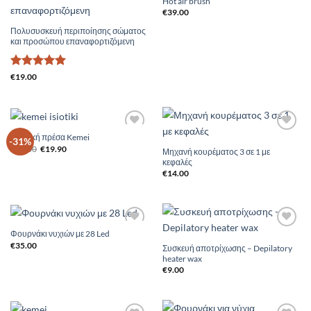
Hot air brush
Add to
Add to
Wishlist
Wishlist
€
39.00
Πολυσυσκευή περιποίησης σώματος
και προσώπου επαναφορτιζόμενη
Βαθμολογήθηκε
€
19.00
με
5
από 5
Ισιωτική πρέσα Kemei
Add to
Add to
-31%
Original
Η
Wishlist
Wishlist
€
29.00
€
19.90
Μηχανή κουρέματος 3 σε 1 με
price
τρέχουσα
κεφαλές
was:
τιμή
€29.00.
είναι:
€
14.00
€19.90.
Φουρνάκι νυχιών με 28 Led
Add to
Add to
Wishlist
Wishlist
€
35.00
Συσκευή αποτρίχωσης – Depilatory
heater wax
€
9.00