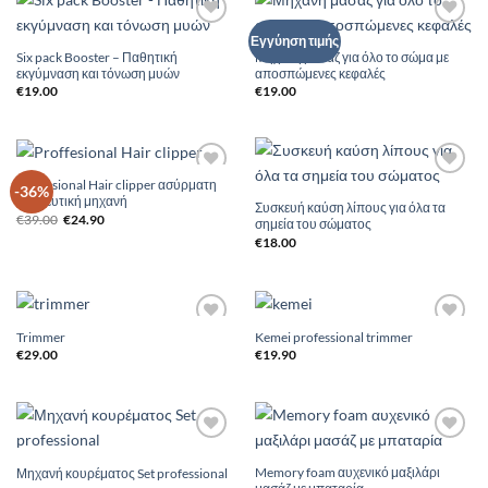
Add to
Add to
Εγγύηση τιμής
Wishlist
Wishlist
Six pack Booster – Παθητική
Μηχανή μασάζ για όλο το σώμα με
εκγύμναση και τόνωση μυών
αποσπώμενες κεφαλές
€
19.00
€
19.00
Proffesional Hair clipper ασύρματη
Add to
Add to
-36%
κουρευτική μηχανή
Wishlist
Wishlist
Συσκευή καύση λίπους για όλα τα
Original
Η
€
39.00
€
24.90
σημεία του σώματος
price
τρέχουσα
€
18.00
was:
τιμή
€39.00.
είναι:
€24.90.
Trimmer
Kemei professional trimmer
Add to
Add to
Wishlist
Wishlist
€
29.00
€
19.90
Add to
Add to
Wishlist
Wishlist
Memory foam αυχενικό μαξιλάρι
Μηχανή κουρέματος Set professional