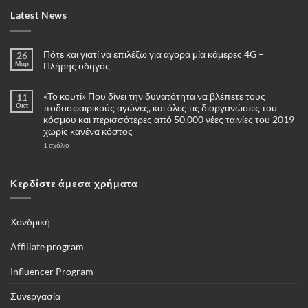
Latest News
Πότε και γιατί να επιλέξω για αγορά μία κάμερες 4G –
26
Μαρ
Πλήρης οδηγός
Δεν
υπάρχουν
«Το κουτί» Που δίνει την δυνατότητα να βλέπετε τους
11
σχόλια
στο
Οκτ
ποδοσφαιρικούς αγώνες, και όλες τις διοργανώσεις του
Πότε
κόσμου και περισσότερες από 50.000 νέες ταινίες του 2019
και
γιατί
χωρίς κανένα κόστος
να
επιλέξω
στο
1 σχόλιο
για
«Το
αγορά
κουτί»
μία
Που
κάμερες
δίνει
Κερδίστε άμεσα χρήματα
4G
την
–
δυνατότητα
Πλήρης
να
οδηγός
βλέπετε
τους
Χονδρική
ποδοσφαιρικούς
αγώνες,
και
Affiliate program
όλες
τις
διοργανώσεις
Influencer Program
του
κόσμου
και
Συνεργασία
περισσότερες