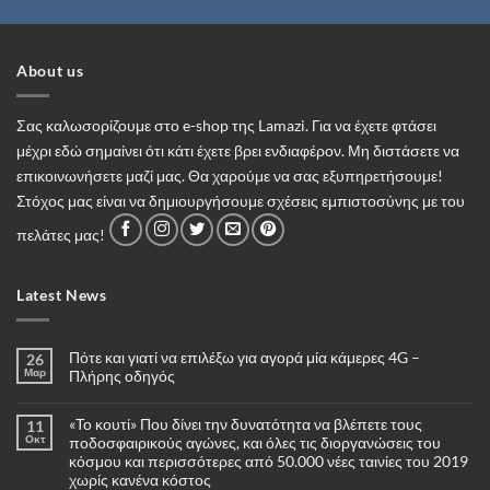
About us
Σας καλωσορίζουμε στο e-shop της Lamazi. Για να έχετε φτάσει
μέχρι εδώ σημαίνει ότι κάτι έχετε βρει ενδιαφέρον. Μη διστάσετε να
επικοινωνήσετε μαζί μας. Θα χαρούμε να σας εξυπηρετήσουμε!
Στόχος μας είναι να δημιουργήσουμε σχέσεις εμπιστοσύνης με του
πελάτες μας!
Latest News
Πότε και γιατί να επιλέξω για αγορά μία κάμερες 4G –
26
Μαρ
Πλήρης οδηγός
Δεν
υπάρχουν
«Το κουτί» Που δίνει την δυνατότητα να βλέπετε τους
11
σχόλια
στο
Οκτ
ποδοσφαιρικούς αγώνες, και όλες τις διοργανώσεις του
Πότε
κόσμου και περισσότερες από 50.000 νέες ταινίες του 2019
και
γιατί
χωρίς κανένα κόστος
να