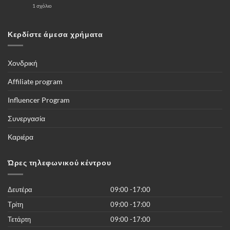
επιλέξω
στο
1 σχόλιο
για
«Το
αγορά
κουτί»
μία
Που
κάμερες
δίνει
Κερδίστε άμεσα χρήματα
4G
την
–
δυνατότητα
Πλήρης
να
οδηγός
βλέπετε
τους
Χονδρική
ποδοσφαιρικούς
αγώνες,
και
Affiliate program
όλες
τις
διοργανώσεις
Influencer Program
του
κόσμου
και
Συνεργασία
περισσότερες
από
50.000
Καριέρα
νέες
ταινίες
του
2019
Ώρες τηλεφωνικού κέντρου
χωρίς
κανένα
κόστος
Δευτέρα
09:00 -17:00
Τρίτη
09:00 -17:00
Τετάρτη
09:00 -17:00