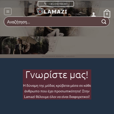
Μετάβαση
+30 2310 516337
στο
περιεχόμενο
0
Αναζήτηση
για:
Γνωρίστε μας!
Η δύναμη της μόδας κρύβεται μέσα σε κάθε
άνθρωπο που έχει προσωπικότητα! Στην
Lamazi θέλουμε όλοι να είναι διαφορετικοί!