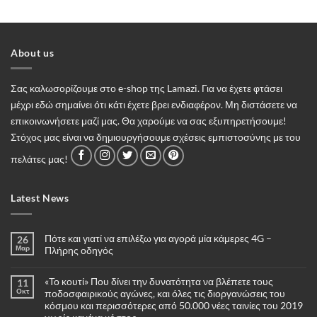
About us
Σας καλωσορίζουμε στο e-shop της Lamazi. Για να έχετε φτάσει
μέχρι εδώ σημαίνει ότι κάτι έχετε βρει ενδιαφέρον. Μη διστάσετε να
επικοινωνήσετε μαζί μας. Θα χαρούμε να σας εξυπηρετήσουμε!
Στόχος μας είναι να δημιουργήσουμε σχέσεις εμπιστοσύνης με του
πελάτες μας!
Latest News
Πότε και γιατί να επιλέξω για αγορά μία κάμερες 4G –
26
Μαρ
Πλήρης οδηγός
Δεν
υπάρχουν
«Το κουτί» Που δίνει την δυνατότητα να βλέπετε τους
11
σχόλια
στο
Οκτ
ποδοσφαιρικούς αγώνες, και όλες τις διοργανώσεις του
Πότε
κόσμου και περισσότερες από 50.000 νέες ταινίες του 2019
και
γιατί