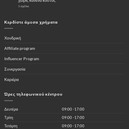
χωρίς κανένα κόστος
να
επιλέξω
στο
1 σχόλιο
για
«Το
αγορά
κουτί»
μία
Που
κάμερες
δίνει
Κερδίστε άμεσα χρήματα
4G
την
–
δυνατότητα
Πλήρης
να
οδηγός
βλέπετε
τους
Χονδρική
ποδοσφαιρικούς
αγώνες,
και
Affiliate program
όλες
τις
διοργανώσεις
Influencer Program
του
κόσμου
και
Συνεργασία
περισσότερες
από
50.000
Καριέρα
νέες
ταινίες
του
2019
Ώρες τηλεφωνικού κέντρου
χωρίς
κανένα
κόστος
Δευτέρα
09:00 -17:00
Τρίτη
09:00 -17:00
Τετάρτη
09:00 -17:00