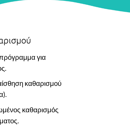
αρισμού
 πρόγραμμα για
ος.
 αίσθηση καθαρισμού
α).
ωμένος καθαρισμός
όματος.