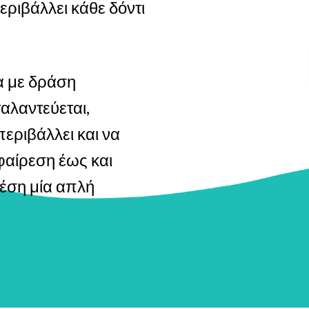
εριβάλλει κάθε δόντι
α με δράση
αλαντεύεται,
περιβάλλει και να
αφαίρεση έως και
έση μία απλή