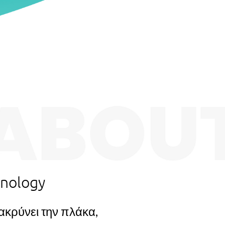
onology
ακρύνει την πλάκα,