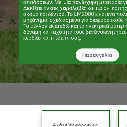
αποδόσεων. Με μία πανίσχυρη μπαταρία γι
Διαθέτει άνετες χειρολαβές και πριόνι κοπή
ακόμα και δέντρα. Το LM2000 είναι ένα πο
μηχάνημα, σχεδιασμένο για διαφορετικούς 
Το μέλλον είναι εδώ και τα ηλεκτρικά μοτέρ
δύναμη και ταχύτητα τους βενζινοκινητήρες
κερδίζει και η τσέπη σας.
Παραγγελία
Διαθέτει Μεταλλικό μοτέρ ,