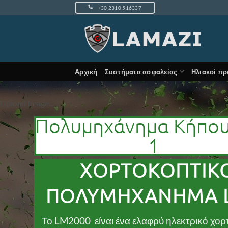
Μετάβαση
+30 2310 516337
στο
περιεχόμενο
Αρχική
Συστήματα ασφαλείας
Ηλιακοί πρ
Upload Image...
Πολυμηχάνημα Κήπου
1
ΧΟΡΤΟΚΟΠΤΙΚ
ΠΟΛΥΜΗΧΑΝΗΜΑ 
Το LM2000 είναι ένα ελαφρύ ηλεκτρικό χο