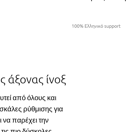
100% Ελληνικό support
ς άξονας ίνοξ
υτεί από όλους και
 σκάλες ρύθμισης για
ι να παρέχει την
 τις πιο δύσκολες