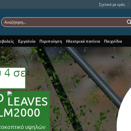
Σχετικά με εμάς
Αναζήτηση
για:
οβολείς
Εργαλεία
Περιποίηση
Ηλεκτρικά πατίνια
Παιχνίδια
 4 σε
Ο
LM2000
ρτοκοπτικό υψηλών