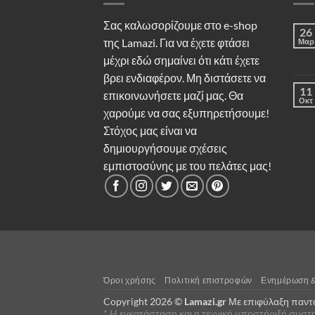
Σας καλωσορίζουμε στο e-shop
26
της Lamazi. Για να έχετε φτάσει
Μαρ
μέχρι εδώ σημαίνει ότι κάτι έχετε
βρει ενδιαφέρον. Μη διστάσετε να
11
επικοινωνήσετε μαζί μας. Θα
Οκτ
χαρούμε να σας εξυπηρετήσουμε!
Στόχος μας είναι να
δημιουργήσουμε σχέσεις
εμπιστοσύνης με του πελάτες μας!
Όροι χρήσης
Πολιτική επιστροφών
Ενημέρωση 
Copyright 2026 ©
Lamazi.gr
Με επιφύλαξη παντό
* H εγκατάσταση και η τεχνική υποστήριξή συστ