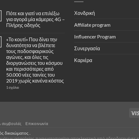
Χονδρική
Πότε και γιατί να επιλέξω
για αγορά μία κάμερες 4G –
Affiliate program
Πλήρης οδηγός
Δεν
υπάρχουν
Influencer Program
«Το κουτί» Που δίνει την
σχόλια
στο
δυνατότητα να βλέπετε
Πότε
Συνεργασία
τους ποδοσφαιρικούς
και
γιατί
αγώνες, και όλες τις
Καριέρα
να
διοργανώσεις του κόσμου
επιλέξω
για
και περισσότερες από
αγορά
50.000 νέες ταινίες του
μία
κάμερες
2019 χωρίς κανένα κόστος
4G
στο
1 σχόλιο
–
«Το
Πλήρης
κουτί»
οδηγός
Που
δίνει
την
δυνατότητα
να
βλέπετε
τους
& συμβουλές
Επικοινωνία
ποδοσφαιρικούς
αγώνες,
ς δικαιώματος .
και
ημάτων ασφαλείας πραγματοποιείται αποκλειστικά από αδειοδοτημένες επ