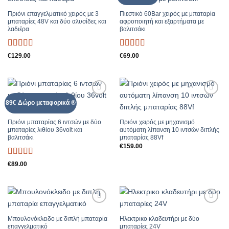
Πριόνι επαγγελματικό χειρός με 3
Πιεστικό 60Bar χειρός με μπαταρία
μπαταρίες 48V και δύο αλυσίδες και
αφροποιητή και εξαρτήματα με
λαδιέρα
βαλιτσάκι
Βαθμολογήθηκε
Βαθμολογήθηκε
€
129.00
€
69.00
με
5
από 5
με
5
από 5
Add to
Add to
89€ Δώρο μεταφορικά ®
Wishlist
Wishlist
Πριόνι μπαταρίας 6 ιντσών με δύο
Πριόνι χειρός με μηχανισμό
μπαταρίες λιθίου 36volt και
αυτόματη λίπανση 10 ιντσών διπλής
βαλιτσάκι
μπαταρίας 88Vf
€
159.00
Βαθμολογήθηκε
€
89.00
με
5
από 5
Add to
Add to
Wishlist
Wishlist
Μπουλονόκλειδο με διπλή μπαταρία
Ηλεκτρικο κλαδευτήρι με δύο
επαγγελματικό
μπαταρίες 24V