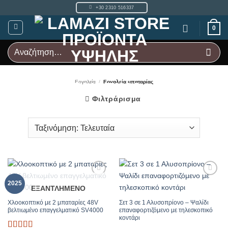
Μετάβαση
+30 2310 516337
στο
περιεχόμενο
0
Αναζήτηση
για:
Εργαλεία
/
Εργαλεία μπαταρίας
Φιλτράρισμα
Add to
Add to
2025
ΕΞΑΝΤΛΗΜΈΝΟ
Wishlist
Wishlist
Χλοοκοπτικό με 2 μπαταρίες 48V
Σετ 3 σε 1 Αλυσοπρίονο – Ψαλίδι
βελτιωμένο επαγγελματικό SV4000
επαναφορτιζόμενο με τηλεσκοπικό
κοντάρι