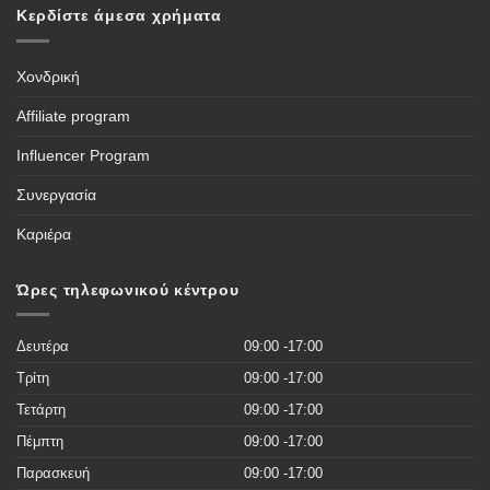
κάμερες
δίνει
Κερδίστε άμεσα χρήματα
4G
την
–
δυνατότητα
Πλήρης
να
οδηγός
βλέπετε
τους
Χονδρική
ποδοσφαιρικούς
αγώνες,
και
Affiliate program
όλες
τις
διοργανώσεις
Influencer Program
του
κόσμου
και
Συνεργασία
περισσότερες
από
50.000
Καριέρα
νέες
ταινίες
του
2019
Ώρες τηλεφωνικού κέντρου
χωρίς
κανένα
κόστος
Δευτέρα
09:00 -17:00
Τρίτη
09:00 -17:00
Τετάρτη
09:00 -17:00
Πέμπτη
09:00 -17:00
Παρασκευή
09:00 -17:00