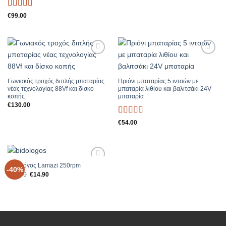
Βαθμολογήθηκε
€
99.00
με
5
από 5
Add to
Add to
Wishlist
Wishlist
Γωνιακός τροχός διπλής μπαταρίας
Πριόνι μπαταρίας 5 ιντσών με
νέας τεχνολογίας 88Vf και δίσκο
μπαταρία λιθίου και βαλιτσάκι 24V
κοπής
μπαταρία
€
130.00
Βαθμολογήθηκε
€
54.00
με
5
από 5
Βιδολόγος Lamazi 250rpm
Add to
-40%
Original
Η
€
25.00
€
14.90
Wishlist
price
τρέχουσα
was:
τιμή
€25.00.
είναι:
€14.90.