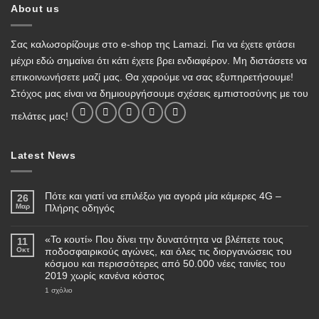
About us
Σας καλωσορίζουμε στο e-shop της Lamazi. Για να έχετε φτάσει
μέχρι εδώ σημαίνει ότι κάτι έχετε βρει ενδιαφέρον. Μη διστάσετε να
επικοινωνήσετε μαζί μας. Θα χαρούμε να σας εξυπηρετήσουμε!
Στόχος μας είναι να δημιουργήσουμε σχέσεις εμπιστοσύνης με του
πελάτες μας!
Latest News
Πότε και γιατί να επιλέξω για αγορά μία κάμερες 4G –
26
Μαρ
Πλήρης οδηγός
Δεν
υπάρχουν
«Το κουτί» Που δίνει την δυνατότητα να βλέπετε τους
σχόλια
11
στο
Οκτ
ποδοσφαιρικούς αγώνες, και όλες τις διοργανώσεις του
Πότε
κόσμου και περισσότερες από 50.000 νέες ταινίες του
και
γιατί
2019 χωρίς κανένα κόστος
να
επιλέξω
στο
1 σχόλιο
για
«Το
αγορά
κουτί»
μία
Που