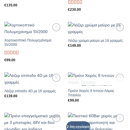
Βαθμολογήθηκε
€
135.00
Βαθμολογήθηκε
με
5
από 5
€
230.00
με
5
από 5
Add to
Add to
Wishlist
Wishlist
Χορτοκοπτικό Πολυμηχάνημα
Λέιζερ χρώμα μαύρο με 16 γραμμές
SV2000
€
149.00
Βαθμολογήθηκε
€
99.00
με
5
από 5
Add to
Add to
ΕΞΑΝΤΛΗΜΈΝΟ
Wishlist
Wishlist
Πριόνι Χειρός 8 Ιντσών Λάμας
Λέιζερ επίπεδο 4D με 16 γραμμές
Τιτανίου
€
139.00
€
99.00
Add to
Add to
2 έτη εγγύηση
Wishlist
Wishlist