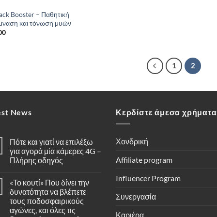
pack Booster – Παθητική
μναση και τόνωση μυών
00
1
2
est News
Κερδίστε άμεσα χρήματα
Χονδρική
Πότε και γιατί να επιλέξω
για αγορά μία κάμερες 4G –
Affiliate program
Πλήρης οδηγός
Δεν
υπάρχουν
Influencer Program
«Το κουτί» Που δίνει την
σχόλια
στο
δυνατότητα να βλέπετε
Πότε
Συνεργασία
τους ποδοσφαιρικούς
και
γιατί
αγώνες, και όλες τις
Καριέρα
να