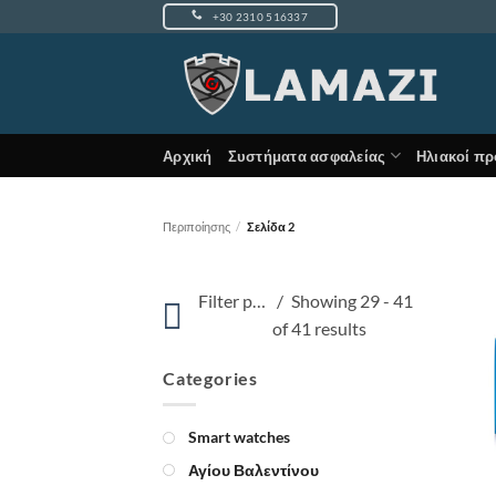
Μετάβαση
+30 2310 516337
στο
περιεχόμενο
Αρχική
Συστήματα ασφαλείας
Ηλιακοί πρ
Περιποίησης
/
Σελίδα 2
Filter products
Showing 29 - 41
of 41 results
Categories
Smart watches
Αγίου Βαλεντίνου