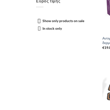
Εύρος τιμής
Show only products on sale
In stock only
Αντιγ
δερμ
€
19.