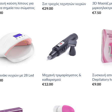
ευή καύση λίπους για
3D Μασάζ μη
Σετ τροχός τεχνητών νυχιών
τα σημεία του σώματος
μιρκοηλεκτρ
€
29.00
00
€
7.50
Add to
Add to
Wishlist
Wishlist
Μηχανή τριμαρίσματος &
Συσκευή απ
νάκι νυχιών με 28 Led
καθαρισμού
Depilatory h
00
€
12.00
€
9.00