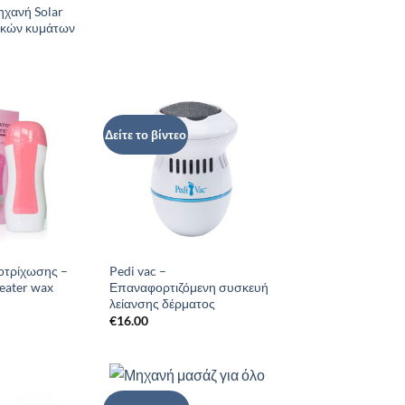
χανή Solar
ικών κυμάτων
Δείτε το βίντεο
Add to
Add to
Wishlist
Wishlist
οτρίχωσης –
Pedi vac –
eater wax
Επαναφορτιζόμενη συσκευή
λείανσης δέρματος
€
16.00