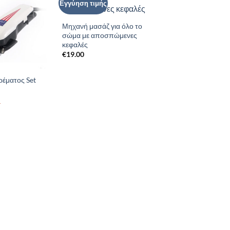
Εγγύηση τιμής
Add to
Add to
Wishlist
Wishlist
Μηχανή μασάζ για όλο το
σώμα με αποσπώμενες
κεφαλές
€
19.00
έματος Set
θηκε
5