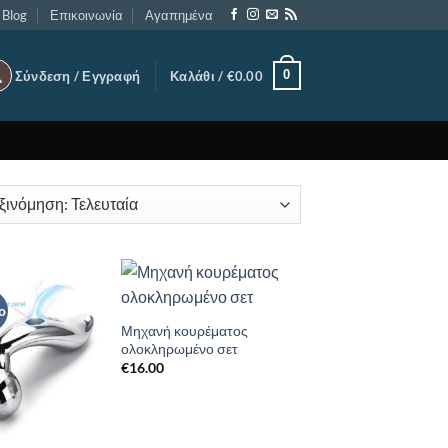
Blog
Επικοινωνία
Αγαπημένα
0
Σύνδεση / Εγγραφή
Καλάθι /
€
0.00
εο
Add to
Add to
Wishlist
Wishlist
Μηχανή κουρέματος
ολοκληρωμένο σετ
€
16.00