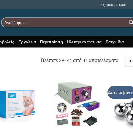
Σχετικά με εμάς
Αναζήτηση
για:
οβολείς
Εργαλεία
Περιποίηση
Ηλεκτρικά πατίνια
Παιχνίδια
Sorted
Βλέπετε 29–41 από 41 αποτελέσματα
by
latest
Δείτε το βίντ
Add to
Add to
Wishlist
Wishlist