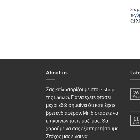
Six 
εκγύ
€
19.
About us
Lat
Σας καλωσορίζουμε στο e-shop
26
της Lamazi. Για να έχετε φτάσει
Μαρ
μέχρι εδώ σημαίνει ότι κάτι έχετε
βρει ενδιαφέρον. Μη διστάσετε να
11
επικοινωνήσετε μαζί μας. Θα
Οκτ
χαρούμε να σας εξυπηρετήσουμε!
Στόχος μας είναι να