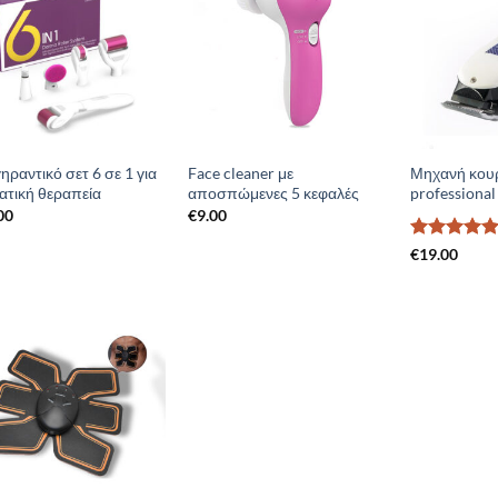
Add to
Add to
Wishlist
Wishlist
ηραντικό σετ 6 σε 1 για
Face cleaner με
Μηχανή κουρ
ατική θεραπεία
αποσπώμενες 5 κεφαλές
professional
00
€
9.00
Βαθμολογή
€
19.00
με
5
από 
Add to
Wishlist