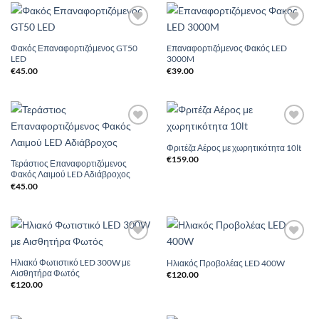
€120.00.
Add to
Add to
Wishlist
Wishlist
Φακός Επαναφορτιζόμενος GT50
Eπαναφορτιζόμενος Φακός LED
LED
3000M
€
45.00
€
39.00
Add to
Add to
Wishlist
Wishlist
Φριτέζα Αέρος με χωρητικότητα 10lt
€
159.00
Τεράστιος Επαναφορτιζόμενος
Φακός Λαιμού LED Αδιάβροχος
€
45.00
Add to
Add to
Wishlist
Wishlist
Ηλιακό Φωτιστικό LED 300W με
Ηλιακός Προβολέας LED 400W
Αισθητήρα Φωτός
€
120.00
€
120.00