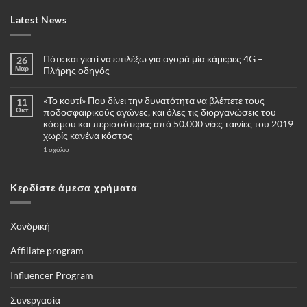
Latest News
Πότε και γιατί να επιλέξω για αγορά μία κάμερες 4G –
26
Μαρ
Πλήρης οδηγός
Δεν
υπάρχουν
«Το κουτί» Που δίνει την δυνατότητα να βλέπετε τους
11
σχόλια
στο
Οκτ
ποδοσφαιρικούς αγώνες, και όλες τις διοργανώσεις του
Πότε
κόσμου και περισσότερες από 50.000 νέες ταινίες του 2019
και
γιατί
χωρίς κανένα κόστος
να
επιλέξω
στο
1 σχόλιο
για
«Το
αγορά
κουτί»
μία
Που
κάμερες
δίνει
Κερδίστε άμεσα χρήματα
4G
την
–
δυνατότητα
Πλήρης
να
οδηγός
βλέπετε
τους
Χονδρική
ποδοσφαιρικούς
αγώνες,
και
Affiliate program
όλες
τις
διοργανώσεις
Influencer Program
του
κόσμου
και
Συνεργασία
περισσότερες