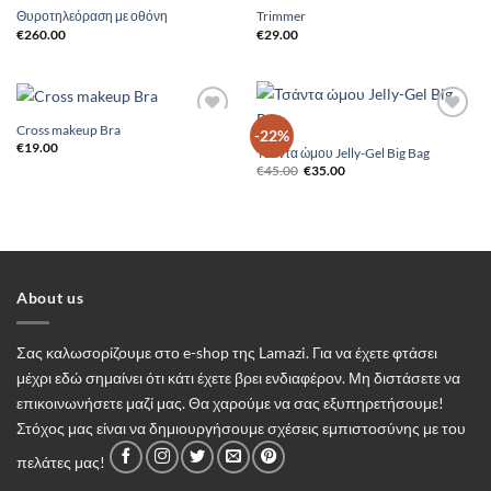
Θυροτηλεόραση με οθόνη
Trimmer
Add to
Add to
Wishlist
Wishlist
€
260.00
€
29.00
Cross makeup Bra
Add to
Add to
-22%
Wishlist
Wishlist
€
19.00
Τσάντα ώμου Jelly-Gel Big Bag
Original
Η
€
45.00
€
35.00
price
τρέχουσα
was:
τιμή
€45.00.
είναι:
€35.00.
About us
Σας καλωσορίζουμε στο e-shop της Lamazi. Για να έχετε φτάσει
μέχρι εδώ σημαίνει ότι κάτι έχετε βρει ενδιαφέρον. Μη διστάσετε να
επικοινωνήσετε μαζί μας. Θα χαρούμε να σας εξυπηρετήσουμε!
Στόχος μας είναι να δημιουργήσουμε σχέσεις εμπιστοσύνης με του
πελάτες μας!