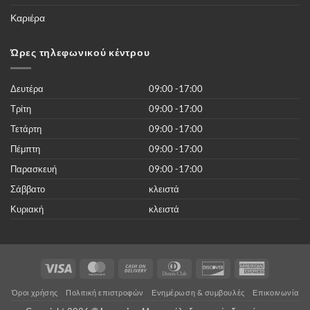
από
50.000
Καριέρα
νέες
ταινίες
του
2019
Ώρες τηλεφωνικού κέντρου
χωρίς
κανένα
κόστος
Δευτέρα
09:00 -17:00
Τρίτη
09:00 -17:00
Τετάρτη
09:00 -17:00
Πέμπτη
09:00 -17:00
Παρασκευή
09:00 -17:00
Σάββατο
κλειστά
Κυριακή
κλειστά
Visa
MasterCard
Cash
Dinners
Discover
American
On
Club
Express
Όροι χρήσης
Πολιτική επιστροφών
Ενημέρωση & συμβουλές
Επικοινωνία
Delivery