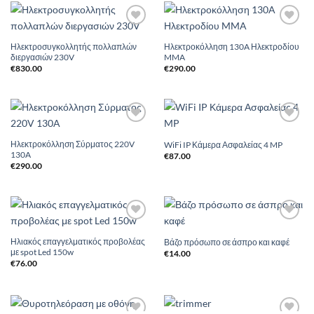
Add to
Add to
Wishlist
Wishlist
Ηλεκτροσυγκολλητής πολλαπλών
Ηλεκτροκόλληση 130A Ηλεκτροδίου
διεργασιών 230V
MMA
€
830.00
€
290.00
Add to
Add to
Wishlist
Wishlist
Ηλεκτροκόλληση Σύρματος 220V
WiFi IP Κάμερα Ασφαλείας 4 MP
130A
€
87.00
€
290.00
Add to
Add to
Wishlist
Wishlist
Ηλιακός επαγγελματικός προβολέας
Βάζο πρόσωπο σε άσπρο και καφέ
με spot Led 150w
€
14.00
€
76.00