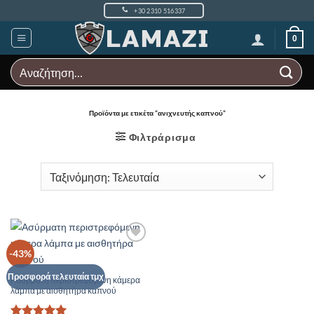
Μετάβαση
+30 2310 516337
στο
περιεχόμενο
0
Αναζήτηση
για:
Προϊόντα με ετικέτα “ανιχνευτής καπνού”
Φιλτράρισμα
Add to
-43%
Wishlist
Προσφορά τελευταία τμχ
Ασύρματη περιστρεφόμενη κάμερα
λάμπα με αισθητήρα καπνού