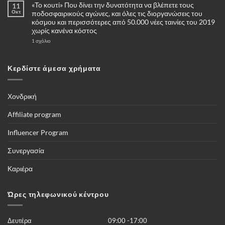
«Το κουτί» Που δίνει την δυνατότητα να βλέπετε τους
11
σχόλια
στο
Οκτ
ποδοσφαιρικούς αγώνες, και όλες τις διοργανώσεις του
Πότε
κόσμου και περισσότερες από 50.000 νέες ταινίες του 2019
και
γιατί
χωρίς κανένα κόστος
να
επιλέξω
στο
1 σχόλιο
για
«Το
αγορά
κουτί»
μία
Που
κάμερες
δίνει
Κερδίστε άμεσα χρήματα
4G
την
–
δυνατότητα
Πλήρης
να
οδηγός
βλέπετε
τους
Χονδρική
ποδοσφαιρικούς
αγώνες,
και
Affiliate program
όλες
τις
διοργανώσεις
Influencer Program
του
κόσμου
και
Συνεργασία
περισσότερες
από
50.000
Καριέρα
νέες
ταινίες
του
2019
Ώρες τηλεφωνικού κέντρου
χωρίς
κανένα
κόστος
Δευτέρα
09:00 -17:00