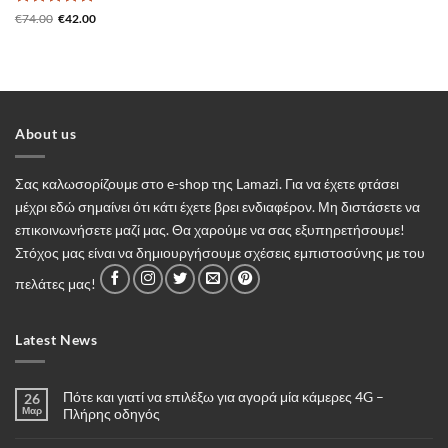
Βαθμολογήθηκε
Original
Η
€
74.00
€
42.00
price
τρέχουσα
με
5
από 5
was:
τιμή
€74.00.
είναι:
€42.00.
About us
Σας καλωσορίζουμε στο e-shop της Lamazi. Για να έχετε φτάσει
μέχρι εδώ σημαίνει ότι κάτι έχετε βρει ενδιαφέρον. Μη διστάσετε να
επικοινωνήσετε μαζί μας. Θα χαρούμε να σας εξυπηρετήσουμε!
Στόχος μας είναι να δημιουργήσουμε σχέσεις εμπιστοσύνης με του
πελάτες μας!
Latest News
Πότε και γιατί να επιλέξω για αγορά μία κάμερες 4G –
26
Μαρ
Πλήρης οδηγός
Δεν
υπάρχουν