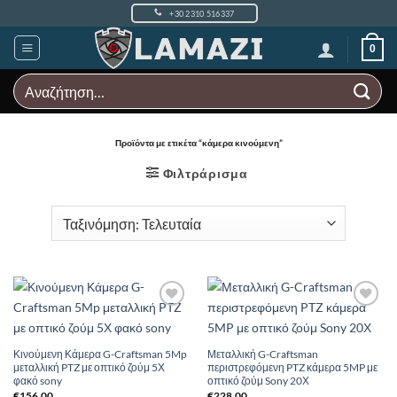
Μετάβαση
+30 2310 516337
στο
περιεχόμενο
0
Αναζήτηση
για:
Προϊόντα με ετικέτα “κάμερα κινούμενη”
Φιλτράρισμα
Add to
Add to
Wishlist
Wishlist
Κινούμενη Κάμερα G-Craftsman 5Mp
Μεταλλική G-Craftsman
μεταλλική PTZ με οπτικό ζούμ 5Χ
περιστρεφόμενη PTZ κάμερα 5MP με
φακό sony
οπτικό ζούμ Sony 20Χ
€
156.00
€
228.00