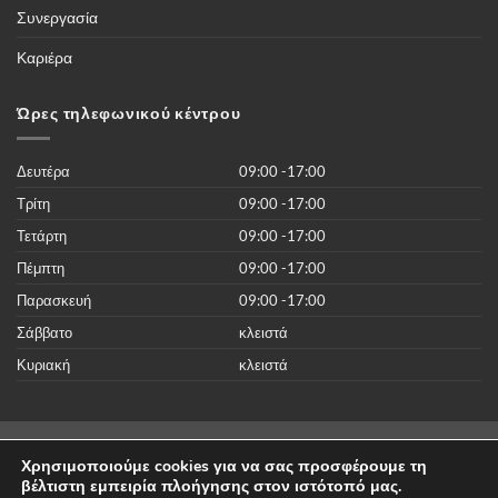
και
Συνεργασία
περισσότερες
από
50.000
Καριέρα
νέες
ταινίες
του
2019
Ώρες τηλεφωνικού κέντρου
χωρίς
κανένα
κόστος
Δευτέρα
09:00 -17:00
Τρίτη
09:00 -17:00
Τετάρτη
09:00 -17:00
Πέμπτη
09:00 -17:00
Παρασκευή
09:00 -17:00
Σάββατο
κλειστά
Κυριακή
κλειστά
Visa
MasterCard
Cash
Dinners
Discover
American
Χρησιμοποιούμε cookies για να σας προσφέρουμε τη
On
Club
Express
βέλτιστη εμπειρία πλοήγησης στον ιστότοπό μας.