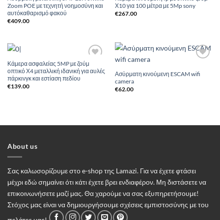
Zoom POE με τεχνητή νοημοσύνη και
Χ10 για 100 μέτρα με 5Mp sony
Wishlist
Wishlist
αυτόκαθαρισμό φακού
€
267.00
€
409.00
Κάμερα ασφαλείας 5MP με ζούμ
Add to
Add to
οπτικό Χ4 μεταλλική ιδανική για αυλές
Wishlist
Wishlist
Ασύρματη κινούμενη ESCAM wifi
πάρκινγκ και εστίαση πεδίου
camera
€
139.00
€
62.00
About us
Σας καλωσορίζουμε στο e-shop της Lamazi. Για να έχετε φτάσει
μέχρι εδώ σημαίνει ότι κάτι έχετε βρει ενδιαφέρον. Μη διστάσετε να
επικοινωνήσετε μαζί μας. Θα χαρούμε να σας εξυπηρετήσουμε!
Στόχος μας είναι να δημιουργήσουμε σχέσεις εμπιστοσύνης με του
πελάτες μας!