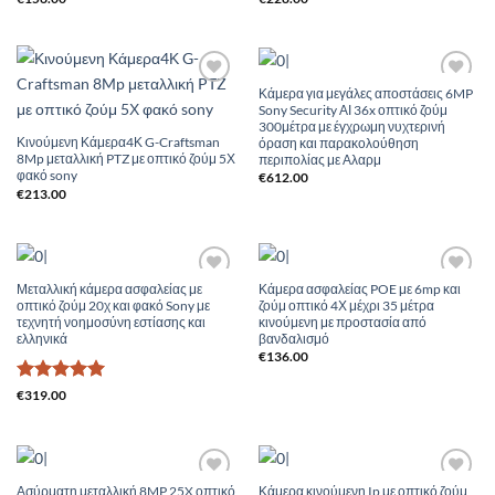
Κάμερα για μεγάλες αποστάσεις 6MP
Add to
Add to
Sony Security ΑΙ 36x οπτικό ζούμ
Wishlist
Wishlist
300μέτρα με έγχρωμη νυχτερινή
Κινούμενη Κάμερα4Κ G-Craftsman
όραση και παρακολούθηση
8Mp μεταλλική PTZ με οπτικό ζούμ 5Χ
περιπολίας με Αλαρμ
φακό sony
€
612.00
€
213.00
Μεταλλική κάμερα ασφαλείας με
Κάμερα ασφαλείας POE με 6mp και
Add to
Add to
οπτικό ζούμ 20χ και φακό Sony με
ζούμ οπτικό 4Χ μέχρι 35 μέτρα
Wishlist
Wishlist
τεχνητή νοημοσύνη εστίασης και
κινούμενη με προστασία από
ελληνικά
βανδαλισμό
€
136.00
Βαθμολογήθηκε
€
319.00
με
5
από 5
Ασύρματη μεταλλική 8MP 25X οπτικό
Κάμερα κινούμενη Ip με οπτικό ζούμ
Add to
Add to