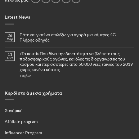
Latest News
Πότε και γιατί να επιλέξω για αγορά μία κάμερες 4G –
26
Μαρ
Πλήρης οδηγός
Δεν
υπάρχουν
«Το κουτί» Που δίνει την δυνατότητα να βλέπετε τους
11
σχόλια
στο
Οκτ
ποδοσφαιρικούς αγώνες, και όλες τις διοργανώσεις του
Πότε
κόσμου και περισσότερες από 50.000 νέες ταινίες του 2019
και
γιατί
χωρίς κανένα κόστος
να
επιλέξω
στο
1 σχόλιο
για
«Το
αγορά
κουτί»
μία
Που
κάμερες
δίνει
Κερδίστε άμεσα χρήματα
4G
την
–
δυνατότητα
Πλήρης
να
οδηγός
βλέπετε
τους
Χονδρική
ποδοσφαιρικούς
αγώνες,
και
Affiliate program
όλες
τις
διοργανώσεις
Influencer Program
του
κόσμου