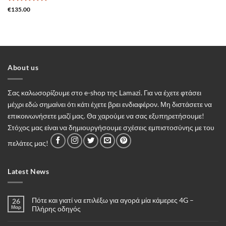
Βαθμολογήθηκε
€
135.00
με
5
από 5
About us
Σας καλωσορίζουμε στο e-shop της Lamazi. Για να έχετε φτάσει
μέχρι εδώ σημαίνει ότι κάτι έχετε βρει ενδιαφέρον. Μη διστάσετε να
επικοινωνήσετε μαζί μας. Θα χαρούμε να σας εξυπηρετήσουμε!
Στόχος μας είναι να δημιουργήσουμε σχέσεις εμπιστοσύνης με του
πελάτες μας!
Latest News
Πότε και γιατί να επιλέξω για αγορά μία κάμερες 4G –
26
Μαρ
Πλήρης οδηγός
Δεν
υπάρχουν