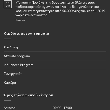
«Το κουτί» Που δίνει την δυνατότητα να βλέπετε τους
11
σχόλια
στο
Οκτ
ποδοσφαιρικούς αγώνες, και όλες τις διοργανώσεις του
Πότε
κόσμου και περισσότερες από 50.000 νέες ταινίες του 2019
και
γιατί
χωρίς κανένα κόστος
να
επιλέξω
στο
1 σχόλιο
για
«Το
αγορά
κουτί»
μία
Που
κάμερες
δίνει
Κερδίστε άμεσα χρήματα
4G
την
–
δυνατότητα
Πλήρης
να
οδηγός
βλέπετε
τους
Χονδρική
ποδοσφαιρικούς
αγώνες,
και
Affiliate program
όλες
τις
διοργανώσεις
Influencer Program
του
κόσμου
και
Συνεργασία
περισσότερες
από
50.000
Καριέρα
νέες
ταινίες
του
2019
Ώρες τηλεφωνικού κέντρου
χωρίς
κανένα
κόστος
Δευτέρα
09:00 -17:00