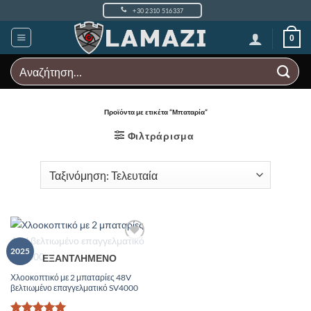
Μετάβαση
+30 2310 516337
στο
περιεχόμενο
0
Αναζήτηση
για:
Προϊόντα με ετικέτα “Μπαταρία”
Φιλτράρισμα
Add to
2025
ΕΞΑΝΤΛΗΜΈΝΟ
Wishlist
Χλοοκοπτικό με 2 μπαταρίες 48V
βελτιωμένο επαγγελματικό SV4000