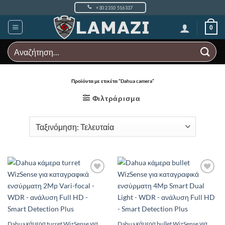
Μετάβαση
+30 2310 516337
στο
περιεχόμενο
0
Αναζήτηση
για:
Προϊόντα με ετικέτα “Dahua camera”
Φιλτράρισμα
Add to
Add to
Wishlist
Wishlist
Dahua κάμερα turret WizSense για
Dahua κάμερα bullet WizSense για