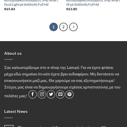
καταγραφικά ενσύρματη 5Mp Smart
καταγραφικά ενσύρματη 5Mp Smart
Dual Light με ανάλυση Full Hd
IR με ανάλυση Full Hd
€
65.84
€
63.80
1
2
About us
Σας καλωσορίζουμε στο e-shop της Lamazi. Για να έχετε φτάσει
μέχρι εδώ σημαίνει ότι κάτι έχετε βρει ενδιαφέρον. Μη διστάσετε να
επικοινωνήσετε μαζί μας. Θα χαρούμε να σας εξυπηρετήσουμε!
Στόχος μας είναι να δημιουργήσουμε σχέσεις εμπιστοσύνης με του
πελάτες μας!
Latest News