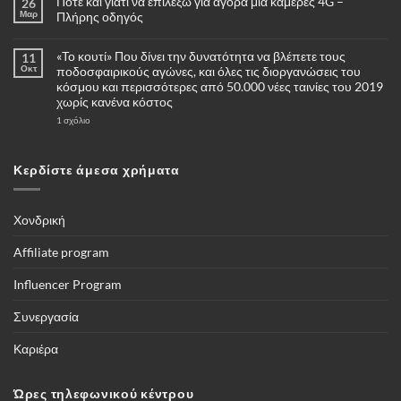
Πότε και γιατί να επιλέξω για αγορά μία κάμερες 4G –
26
Μαρ
Πλήρης οδηγός
Δεν
υπάρχουν
«Το κουτί» Που δίνει την δυνατότητα να βλέπετε τους
11
σχόλια
στο
Οκτ
ποδοσφαιρικούς αγώνες, και όλες τις διοργανώσεις του
Πότε
κόσμου και περισσότερες από 50.000 νέες ταινίες του 2019
και
γιατί
χωρίς κανένα κόστος
να
επιλέξω
στο
1 σχόλιο
για
«Το
αγορά
κουτί»
μία
Που
κάμερες
δίνει
Κερδίστε άμεσα χρήματα
4G
την
–
δυνατότητα
Πλήρης
να
οδηγός
βλέπετε
τους
Χονδρική
ποδοσφαιρικούς
αγώνες,
και
Affiliate program
όλες
τις
διοργανώσεις
Influencer Program
του
κόσμου
και
Συνεργασία
περισσότερες
από
50.000
Καριέρα
νέες
ταινίες
του
2019
Ώρες τηλεφωνικού κέντρου
χωρίς