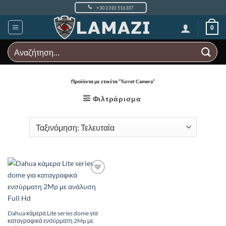
Μετάβαση
+30 2310 516337
στο
περιεχόμενο
0
Αναζήτηση
για:
Προϊόντα με ετικέτα “Turret Camera”
Φιλτράρισμα
Add to
Wishlist
Dahua κάμερα Lite series dome για
καταγραφικά ενσύρματη 2Mp με