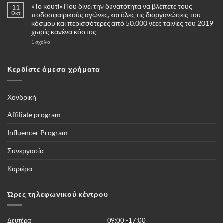
«Το κουτί» Που δίνει την δυνατότητα να βλέπετε τους
11
σχόλια
στο
Οκτ
ποδοσφαιρικούς αγώνες, και όλες τις διοργανώσεις του
Πότε
κόσμου και περισσότερες από 50.000 νέες ταινίες του 2019
και
γιατί
χωρίς κανένα κόστος
να
επιλέξω
στο
1 σχόλιο
για
«Το
αγορά
κουτί»
μία
Που
κάμερες
δίνει
Κερδίστε άμεσα χρήματα
4G
την
–
δυνατότητα
Πλήρης
να
οδηγός
βλέπετε
τους
Χονδρική
ποδοσφαιρικούς
αγώνες,
και
Affiliate program
όλες
τις
διοργανώσεις
Influencer Program
του
κόσμου
και
Συνεργασία
περισσότερες
από
50.000
Καριέρα
νέες
ταινίες
του
2019
Ώρες τηλεφωνικού κέντρου
χωρίς
κανένα
κόστος
Δευτέρα
09:00 -17:00