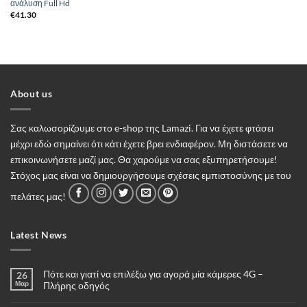
ανάλυση Full Hd
€
41.30
About us
Σας καλωσορίζουμε στο e-shop της Lamazi. Για να έχετε φτάσει
μέχρι εδώ σημαίνει ότι κάτι έχετε βρει ενδιαφέρον. Μη διστάσετε να
επικοινωνήσετε μαζί μας. Θα χαρούμε να σας εξυπηρετήσουμε!
Στόχος μας είναι να δημιουργήσουμε σχέσεις εμπιστοσύνης με του
πελάτες μας!
Latest News
Πότε και γιατί να επιλέξω για αγορά μία κάμερες 4G –
26
Μαρ
Πλήρης οδηγός
Δεν
υπάρχουν