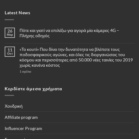
Latest News
Πότε και γιατί να επιλέξω για αγορά μία κάμερες 4G –
26
Μαρ
Πλήρης οδηγός
Δεν
υπάρχουν
«Το κουτί» Που δίνει την δυνατότητα να βλέπετε τους
11
σχόλια
στο
Οκτ
ποδοσφαιρικούς αγώνες, και όλες τις διοργανώσεις του
Πότε
κόσμου και περισσότερες από 50.000 νέες ταινίες του 2019
και
γιατί
χωρίς κανένα κόστος
να
επιλέξω
στο
1 σχόλιο
για
«Το
αγορά
κουτί»
μία
Που
κάμερες
δίνει
Κερδίστε άμεσα χρήματα
4G
την
–
δυνατότητα
Πλήρης
να
οδηγός
βλέπετε
τους
Χονδρική
ποδοσφαιρικούς
αγώνες,
και
Affiliate program
όλες
τις
διοργανώσεις
Influencer Program
του
κόσμου
και