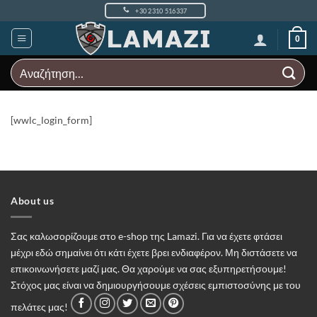
Μετάβαση
+30 2310 516337
στο
περιεχόμενο
0
Αναζήτηση
για:
[wwlc_login_form]
About us
Σας καλωσορίζουμε στο e-shop της Lamazi. Για να έχετε φτάσει
μέχρι εδώ σημαίνει ότι κάτι έχετε βρει ενδιαφέρον. Μη διστάσετε να
επικοινωνήσετε μαζί μας. Θα χαρούμε να σας εξυπηρετήσουμε!
Στόχος μας είναι να δημιουργήσουμε σχέσεις εμπιστοσύνης με του
πελάτες μας!