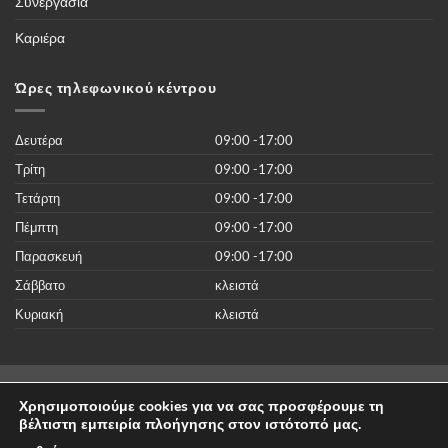
Συνεργασία
περισσότερες
από
50.000
Καριέρα
νέες
ταινίες
του
2019
Ώρες τηλεφωνικού κέντρου
χωρίς
κανένα
κόστος
Δευτέρα
09:00 -17:00
Τρίτη
09:00 -17:00
Τετάρτη
09:00 -17:00
Πέμπτη
09:00 -17:00
Παρασκευή
09:00 -17:00
Σάββατο
κλειστά
Κυριακή
κλειστά
Visa
MasterCard
Cash
Dinners
Discover
American
Χρησιμοποιούμε cookies για να σας προσφέρουμε τη
On
Club
Express
βέλτιστη εμπειρία πλοήγησης στον ιστότοπό μας.
Όροι χρήσης
Πολιτική επιστροφών
Ενημέρωση & συμβουλές
Επικοινωνία
Delivery