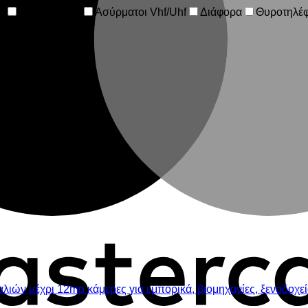
ν
Wifi Κάμερες
Ασύρματοι Vhf/Uhf
Διάφορα
Θυροτηλέ
τήματα συναγερμών