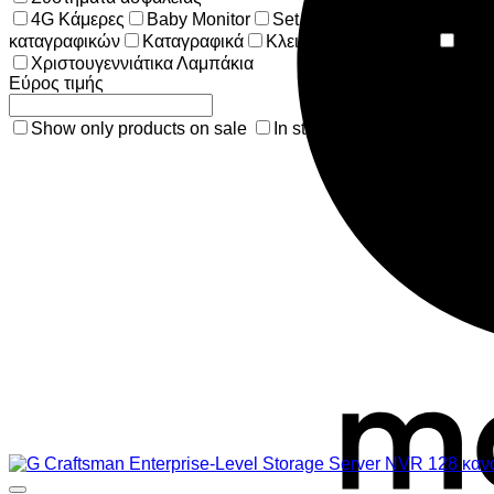
4G Kάμερες
Baby Monitor
Set καταγραφικού & καμερώ
καταγραφικών
Καταγραφικά
Κλειδαριές ασφαλείας
Συσ
Χριστουγεννιάτικα Λαμπάκια
Εύρος τιμής
Show only products on sale
In stock only