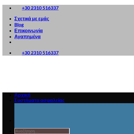
Μετάβαση
+30 2310 516337
στο
περιεχόμενο
Σχετικά με εμάς
Blog
Επικοινωνία
Αγαπημένα
+30 2310 516337
Αρχική
Συστήματα ασφαλείας
Αναζήτηση