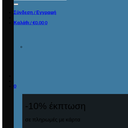
για:
Σύνδεση / Εγγραφή
Καλάθι /
€
0.00
0
0
-10% έκπτωση
σε πληρωμές με κάρτα