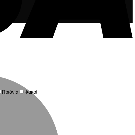
M
Πριόνια
Φακοί