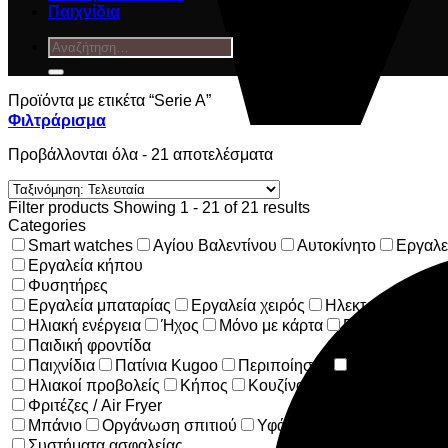
Παιχνίδια
Αναζήτηση
για:
Προϊόντα με ετικέτα “Serie A”
Φιλτράρισμα
Sorted
Προβάλλονται όλα - 21 αποτελέσματα
by
latest
Filter products
Showing 1 - 21 of 21 results
Categories
Smart watches
Αγίου Βαλεντίνου
Αυτοκίνητο
Εργαλε
Εργαλεία κήπου
Φυσητήρες
Εργαλεία μπαταρίας
Εργαλεία χειρός
Ηλεκτρικά εργαλε
Ηλιακή ενέργεια
Ήχος
Μόνο με κάρτα
Παιδί
Παιδική φροντίδα
Παιχνίδια
Πατίνια Kugoo
Περιποίησης
Προϊόντα Τεχ
Ηλιακοί προβολείς
Κήπος
Κουζίνα
Φριτέζες / Air Fryer
Μπάνιο
Οργάνωση σπιτιού
Υφάσματα
Συστήματα ασφαλείας