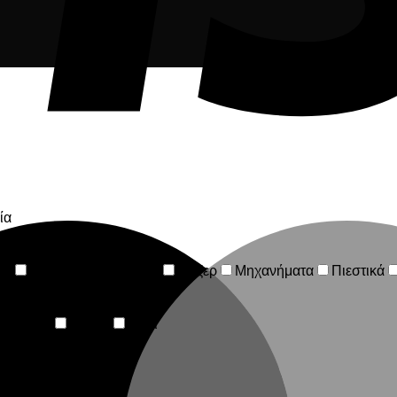
ία
ία
Ηλεκτροσυγκόλληση
Λέιζερ
Μηχανήματα
Πιεστικά
νολογίας
Ρούχα
Σπίτι