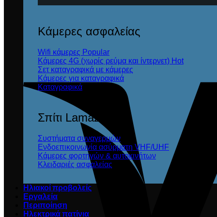
Κάμερες ασφαλείας
Wifi κάμερες
Κάμερες 4G (χωρίς ρεύμα και ίντερνετ)
Σετ καταγραφικά με κάμερες
Κάμερες για καταγραφικά
Καταγραφικά
Σπίτι Lamazi
Συστήματα συναγερμών
Ενδοεπικοινωνία ασύρματη VHF/UHF
Κάμερες φορτηγών & αυτοκινήτων
Κλειδαριές ασφαλείας
Ηλιακοί προβολείς
Εργαλεία
Περιποίηση
Ηλεκτρικά πατίνια