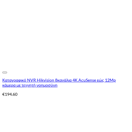
Add to Wishlist
Καταγραφικό NVR Hikvision 8κανάλια 4Κ AcuSense εώς 12Mp
κάμερα με τεχνητή νοημοσύνη
€
194.60