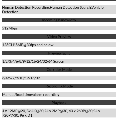
Human Detection Recording,Human Detection Search,Vehicle
Detection
Incoming bandwidth
512Mbps
Video Preview
128CH*8MP@30fps and below
Preview Split
1/2/3/4/6/8/9/12/16/24/32/64 Screen
Corridor Mode
3/4/5/7/9/10/12/16/32
Recording Mode
Manual/fixed time/alarm recording
Playback
4 x 12MP@20, 5x 4K@30,24 x 2MP@30, 40 x 960P@30,54 x
720P@30, 96 x D1