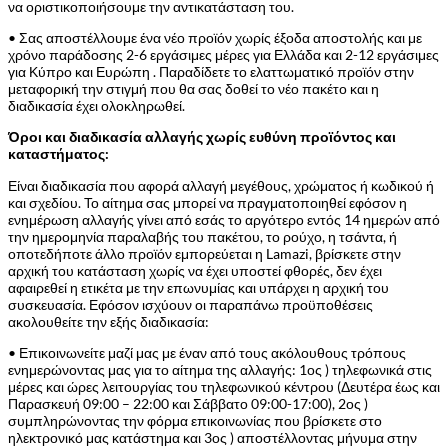
να οριστικοποιήσουμε την αντικατάσταση του.
• Σας αποστέλλουμε ένα νέο προϊόν χωρίς έξοδα αποστολής και με
χρόνο παράδοσης 2-6 εργάσιμες μέρες για Ελλάδα και 2-12 εργάσιμες
για Κύπρο και Ευρώπη . Παραδίδετε το ελαττωματικό προϊόν στην
μεταφορική την στιγμή που θα σας δοθεί το νέο πακέτο και η
διαδικασία έχει ολοκληρωθεί.
Όροι και διαδικασία αλλαγής χωρίς ευθύνη προϊόντος και
καταστήματος:
Είναι διαδικασία που αφορά αλλαγή μεγέθους, χρώματος ή κωδικού ή
και σχεδίου. Το αίτημα σας μπορεί να πραγματοποιηθεί εφόσον η
ενημέρωση αλλαγής γίνει από εσάς το αργότερο εντός 14 ημερών από
την ημερομηνία παραλαβής του πακέτου, το ρούχο, η τσάντα, ή
οποτεδήποτε άλλο προϊόν εμπορεύεται η Lamazi, βρίσκετε στην
αρχική του κατάσταση χωρίς να έχει υποστεί φθορές, δεν έχει
αφαιρεθεί η ετικέτα με την επωνυμίας και υπάρχει η αρχική του
συσκευασία. Εφόσον ισχύουν οι παραπάνω προϋποθέσεις
ακολουθείτε την εξής διαδικασία:
• Επικοινωνείτε μαζί μας με έναν από τους ακόλουθους τρόπους
ενημερώνοντας μας για το αίτημα της αλλαγής: 1ος ) τηλεφωνικά στις
μέρες και ώρες λειτουργίας του τηλεφωνικού κέντρου (Δευτέρα έως και
Παρασκευή 09:00 – 22:00 και Σάββατο 09:00-17:00), 2ος )
συμπληρώνοντας την φόρμα επικοινωνίας που βρίσκετε στο
ηλεκτρονικό μας κατάστημα και 3ος ) αποστέλλοντας μήνυμα στην