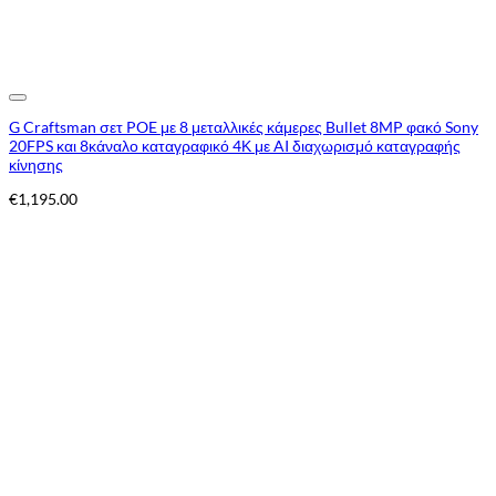
Add to Wishlist
G Craftsman σετ POE με 8 μεταλλικές κάμερες Bullet 8MP φακό Sony
20FPS και 8κάναλο καταγραφικό 4Κ με AI διαχωρισμό καταγραφής
κίνησης
€
1,195.00