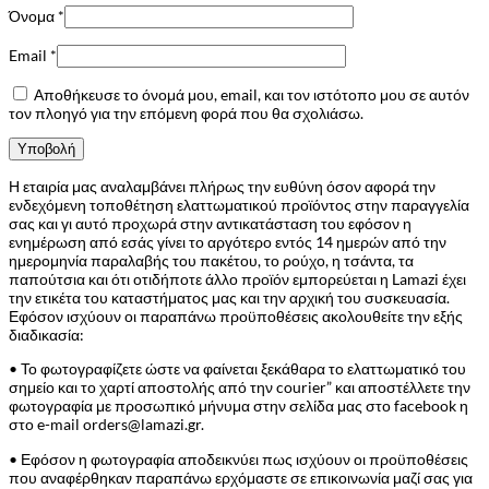
Όνομα
*
Email
*
Αποθήκευσε το όνομά μου, email, και τον ιστότοπο μου σε αυτόν
τον πλοηγό για την επόμενη φορά που θα σχολιάσω.
Η εταιρία μας αναλαμβάνει πλήρως την ευθύνη όσον αφορά την
ενδεχόμενη τοποθέτηση ελαττωματικού προϊόντος στην παραγγελία
σας και γι αυτό προχωρά στην αντικατάσταση του εφόσον η
ενημέρωση από εσάς γίνει το αργότερο εντός 14 ημερών από την
ημερομηνία παραλαβής του πακέτου, το ρούχο, η τσάντα, τα
παπούτσια και ότι οτιδήποτε άλλο προϊόν εμπορεύεται η Lamazi έχει
την ετικέτα του καταστήματος μας και την αρχική του συσκευασία.
Εφόσον ισχύουν οι παραπάνω προϋποθέσεις ακολουθείτε την εξής
διαδικασία:
• Το φωτογραφίζετε ώστε να φαίνεται ξεκάθαρα το ελαττωματικό του
σημείο και το χαρτί αποστολής από την courier” και αποστέλλετε την
φωτογραφία με προσωπικό μήνυμα στην σελίδα μας στο facebook η
στο e-mail orders@lamazi.gr.
• Εφόσον η φωτογραφία αποδεικνύει πως ισχύουν οι προϋποθέσεις
που αναφέρθηκαν παραπάνω ερχόμαστε σε επικοινωνία μαζί σας για