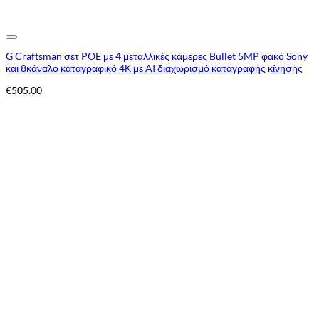
Add to Wishlist
G Craftsman σετ POE με 4 μεταλλικές κάμερες Bullet 5MP φακό Sony
και 8κάναλο καταγραφικό 4Κ με AI διαχωρισμό καταγραφής κίνησης
€
505.00