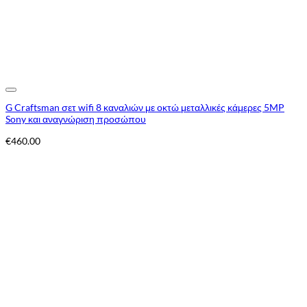
Add to Wishlist
G Craftsman σετ wifi 8 καναλιών με οκτώ μεταλλικές κάμερες 5MP
Sony και αναγνώριση προσώπου
€
460.00