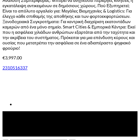
Ανάλυση Συμπεριφοράς: Μπορεί να ανιχνεύσει περίεργες κινήσεις ή
εγκατάλειψη αντικειμένων σε δημόσιους χώρους. Πού Εξυπηρετεί;
Είναι το απόλυτο εργαλείο για: Μεγάλες Βιομηχανίες & Logistics: Για
έλεγχο κάθε σπιθαμής της αποθήκης και των φορτοεκφορτώσεων.
Ξενοδοχειακά Συγκροτήματα: Για κεντρική διαχείριση εκατοντάδων
καμερών από ένα μόνο σημείο. Smart Cities & Εμπορικά Κέντρα: Εκεί
που η ασφάλεια χιλιάδων ανθρώπων εξαρτάται από την ταχύτητα και
την ακρίβεια του συστήματος. Πρόκειται για μια επένδυση κύρους και
ουσίας που μετατρέπει την ασφάλεια σε ένα αδιαπέραστο ψηφιακό
φρούριο!
€
3,997.00
2310516337
Έκπτωση
-
10
%
σε όλες τις αγορές που θα πληρωθούν με κάρτα