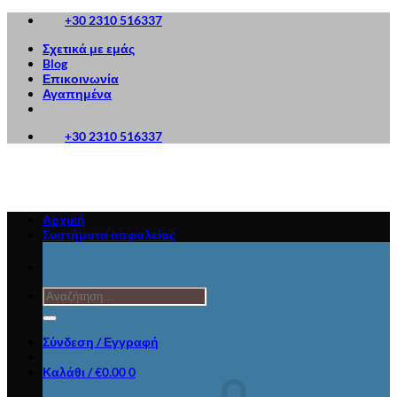
Μετάβαση
+30 2310 516337
στο
Σχετικά με εμάς
περιεχόμενο
Blog
Επικοινωνία
Αγαπημένα
+30 2310 516337
Αρχική
Συστήματα ασφαλείας
Αναζήτηση
για:
Σύνδεση / Εγγραφή
Καλάθι /
€
0.00
0