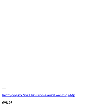
Add to Wishlist
Καταγραφικό Nvr Hikvision 4καναλιών εώς 6Mp
€
98.95