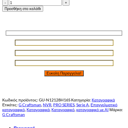
G
Craftsman
Προσθήκη στο καλάθι
Enterprise-
Level
Storage
Φόρμα εύκολης παραγγελίας!
Server
NVR
128
καναλιών
μέχρι
12mp
κάμερες
για
εμπορικά,
βιομηχανίες,
ξενοδοχεία,
αεροδρόμια
ποσότητα
Κωδικός προϊόντος:
GU-N12128H16S
Κατηγορία:
Καταγραφικά
Ετικέτες:
G Craftsman
,
NVR
,
PRO SERIES
,
Serie A
,
Επαγγελματικό
καταγραφικό
,
Καταγραφικά
,
Καταγραφικό
,
καταγραφικό με AI
Μάρκα:
G Craftsman
Περιγραφή