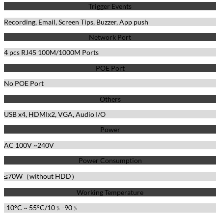
Trigger Events
Recording, Email, Screen Tips, Buzzer, App push
Network Port
4 pcs RJ45 100M/1000M Ports
POE Port
No POE Port
Others
USB x4, HDMIx2, VGA, Audio I/O
Power
AC 100V ~240V
Power Consumption
≤70W（without HDD）
Working Temperature
-10°C ~ 55°C/10﹪-90﹪