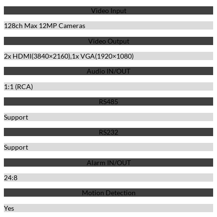
Video Input
128ch Max 12MP Cameras
Video Output
2x HDMI(3840×2160),1x VGA(1920×1080)
Audio IN/OUT
1:1 (RCA)
RS485
Support
RS232
Support
Alarm IN/OUT
24:8
Motion Detection
Yes