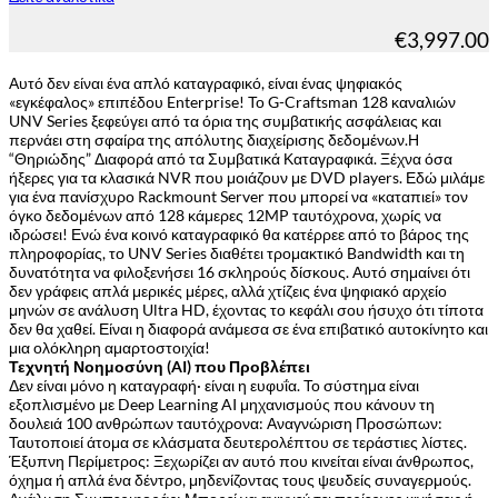
€
3,997.00
Αυτό δεν είναι ένα απλό καταγραφικό, είναι ένας ψηφιακός
«εγκέφαλος» επιπέδου Enterprise! Το G-Craftsman 128 καναλιών
UNV Series ξεφεύγει από τα όρια της συμβατικής ασφάλειας και
περνάει στη σφαίρα της απόλυτης διαχείρισης δεδομένων.Η
“Θηριώδης” Διαφορά από τα Συμβατικά Καταγραφικά. Ξέχνα όσα
ήξερες για τα κλασικά NVR που μοιάζουν με DVD players. Εδώ μιλάμε
για ένα πανίσχυρο Rackmount Server που μπορεί να «καταπιεί» τον
όγκο δεδομένων από 128 κάμερες 12MP ταυτόχρονα, χωρίς να
ιδρώσει! Ενώ ένα κοινό καταγραφικό θα κατέρρεε από το βάρος της
πληροφορίας, το UNV Series διαθέτει τρομακτικό Bandwidth και τη
δυνατότητα να φιλοξενήσει 16 σκληρούς δίσκους. Αυτό σημαίνει ότι
δεν γράφεις απλά μερικές μέρες, αλλά χτίζεις ένα ψηφιακό αρχείο
μηνών σε ανάλυση Ultra HD, έχοντας το κεφάλι σου ήσυχο ότι τίποτα
δεν θα χαθεί. Είναι η διαφορά ανάμεσα σε ένα επιβατικό αυτοκίνητο και
μια ολόκληρη αμαρτοστοιχία!
Τεχνητή Νοημοσύνη (AI) που Προβλέπει
Δεν είναι μόνο η καταγραφή· είναι η ευφυΐα. Το σύστημα είναι
εξοπλισμένο με Deep Learning AI μηχανισμούς που κάνουν τη
δουλειά 100 ανθρώπων ταυτόχρονα: Αναγνώριση Προσώπων:
Ταυτοποιεί άτομα σε κλάσματα δευτερολέπτου σε τεράστιες λίστες.
Έξυπνη Περίμετρος: Ξεχωρίζει αν αυτό που κινείται είναι άνθρωπος,
όχημα ή απλά ένα δέντρο, μηδενίζοντας τους ψευδείς συναγερμούς.