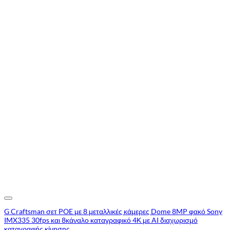
Add to Wishlist
G Craftsman σετ POE με 8 μεταλλικές κάμερες Dome 8MP φακό Sony
IMX335 30fps και 8κάναλο καταγραφικό 4Κ με AI διαχωρισμό
καταγραφής κίνησης