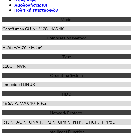
Αξιολογήσεις (0)
Πολιτική επιστροφών
Model
Gcraftsman GU-N12128H16S 4K
Compression Method
H.265+/H.265/ H.264
Type
128CH NVR
Operating System
Embedded LINUX
HDD
16 SATA, MAX 10TB Each
Network Protocol
RTSP、ACP、ONVIF、P2P、UPnP、NTP、DHCP、PPPoE
Intelligent Function