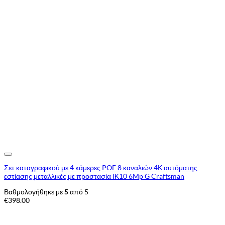
Add to Wishlist
Σετ καταγραφικού με 4 κάμερες POE 8 καναλιών 4Κ αυτόματης
εστίασης μεταλλικές με προστασία ΙΚ10 6Mp G Craftsman
Βαθμολογήθηκε με
5
από 5
€
398.00