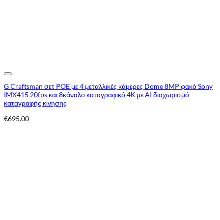
Add to Wishlist
G Craftsman σετ POE με 4 μεταλλικές κάμερες Dome 8MP φακό Sony
IMX415 20fps και 8κάναλο καταγραφικό 4Κ με AI διαχωρισμό
καταγραφής κίνησης
€
695.00