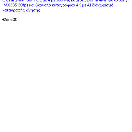
IMX335 30fps και 8κάναλο καταγραφικό 4Κ με AI διαχωρισμό
καταγραφής κίνησης
€
555.00