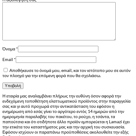
Όνομα
*
Email
*
Αποθήκευσε το όνομά μου, email, και τον ιστότοπο μου σε αυτόν
τον πλοηγό για την επόμενη φορά που θα σχολιάσω.
Η εταιρία μας αναλαμβάνει πλήρως την ευθύνη όσον αφορά την
ενδεχόμενη τοποθέτηση ελαττωματικού προϊόντος στην παραγγελία
σας και γι αυτό προχωρά στην αντικατάσταση του εφόσον η
ενημέρωση από εσάς γίνει το αργότερο εντός 14 ημερών από την
ημερομηνία παραλαβής του πακέτου, το ρούχο, η τσάντα, τα
παπούτσια και ότι οτιδήποτε άλλο προϊόν εμπορεύεται η Lamazi έχει
την ετικέτα του καταστήματος μας και την αρχική του συσκευασία.
Εφόσον ισχύουν οι παραπάνω προϋποθέσεις ακολουθείτε την εξής