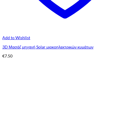
Add to Wishlist
3D Μασάζ μηχανή Solar μιρκοηλεκτρικών κυμάτων
€
7.50