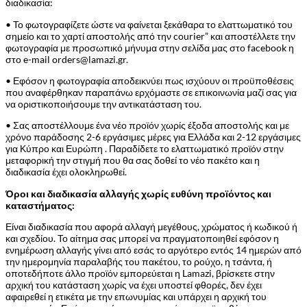
διαδικασία:
• Το φωτογραφίζετε ώστε να φαίνεται ξεκάθαρα το ελαττωματικό του
σημείο και το χαρτί αποστολής από την courier” και αποστέλλετε την
φωτογραφία με προσωπικό μήνυμα στην σελίδα μας στο facebook η
στο e-mail orders@lamazi.gr.
• Εφόσον η φωτογραφία αποδεικνύει πως ισχύουν οι προϋποθέσεις
που αναφέρθηκαν παραπάνω ερχόμαστε σε επικοινωνία μαζί σας για
να οριστικοποιήσουμε την αντικατάσταση του.
• Σας αποστέλλουμε ένα νέο προϊόν χωρίς έξοδα αποστολής και με
χρόνο παράδοσης 2-6 εργάσιμες μέρες για Ελλάδα και 2-12 εργάσιμες
για Κύπρο και Ευρώπη . Παραδίδετε το ελαττωματικό προϊόν στην
μεταφορική την στιγμή που θα σας δοθεί το νέο πακέτο και η
διαδικασία έχει ολοκληρωθεί.
Όροι και διαδικασία αλλαγής χωρίς ευθύνη προϊόντος και
καταστήματος:
Είναι διαδικασία που αφορά αλλαγή μεγέθους, χρώματος ή κωδικού ή
και σχεδίου. Το αίτημα σας μπορεί να πραγματοποιηθεί εφόσον η
ενημέρωση αλλαγής γίνει από εσάς το αργότερο εντός 14 ημερών από
την ημερομηνία παραλαβής του πακέτου, το ρούχο, η τσάντα, ή
οποτεδήποτε άλλο προϊόν εμπορεύεται η Lamazi, βρίσκετε στην
αρχική του κατάσταση χωρίς να έχει υποστεί φθορές, δεν έχει
αφαιρεθεί η ετικέτα με την επωνυμίας και υπάρχει η αρχική του