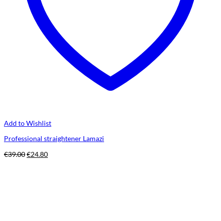
Add to Wishlist
Professional straightener Lamazi
Original
Η
€
39.00
€
24.80
price
τρέχουσα
was:
τιμή
€39.00.
είναι:
€24.80.