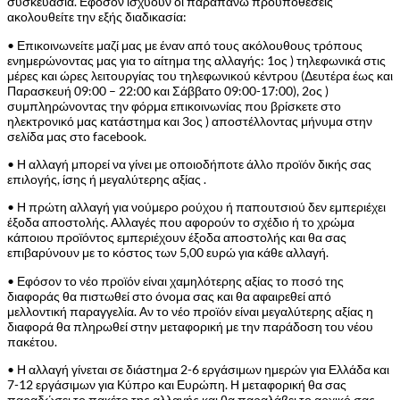
συσκευασία. Εφόσον ισχύουν οι παραπάνω προϋποθέσεις
ακολουθείτε την εξής διαδικασία:
• Επικοινωνείτε μαζί μας με έναν από τους ακόλουθους τρόπους
ενημερώνοντας μας για το αίτημα της αλλαγής: 1ος ) τηλεφωνικά στις
μέρες και ώρες λειτουργίας του τηλεφωνικού κέντρου (Δευτέρα έως και
Παρασκευή 09:00 – 22:00 και Σάββατο 09:00-17:00), 2ος )
συμπληρώνοντας την φόρμα επικοινωνίας που βρίσκετε στο
ηλεκτρονικό μας κατάστημα και 3ος ) αποστέλλοντας μήνυμα στην
σελίδα μας στο facebook.
• Η αλλαγή μπορεί να γίνει με οποιοδήποτε άλλο προϊόν δικής σας
επιλογής, ίσης ή μεγαλύτερης αξίας .
• Η πρώτη αλλαγή για νούμερο ρούχου ή παπουτσιού δεν εμπεριέχει
έξοδα αποστολής. Αλλαγές που αφορούν το σχέδιο ή το χρώμα
κάποιου προϊόντος εμπεριέχουν έξοδα αποστολής και θα σας
επιβαρύνουν με το κόστος των 5,00 ευρώ για κάθε αλλαγή.
• Εφόσον το νέο προϊόν είναι χαμηλότερης αξίας το ποσό της
διαφοράς θα πιστωθεί στο όνομα σας και θα αφαιρεθεί από
μελλοντική παραγγελία. Αν το νέο προϊόν είναι μεγαλύτερης αξίας η
διαφορά θα πληρωθεί στην μεταφορική με την παράδοση του νέου
πακέτου.
• Η αλλαγή γίνεται σε διάστημα 2-6 εργάσιμων ημερών για Ελλάδα και
7-12 εργάσιμων για Κύπρο και Ευρώπη. Η μεταφορική θα σας
παραδώσει το πακέτο της αλλαγής και θα παραλάβει το αρχικό σας.