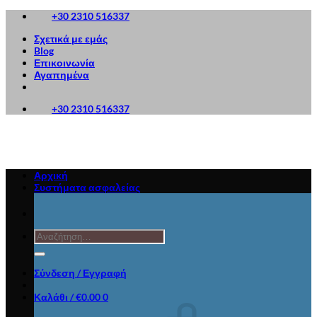
Μετάβαση
+30 2310 516337
στο
Σχετικά με εμάς
περιεχόμενο
Blog
Επικοινωνία
Αγαπημένα
+30 2310 516337
Αρχική
Συστήματα ασφαλείας
Αναζήτηση
για:
Σύνδεση / Εγγραφή
Καλάθι /
€
0.00
0