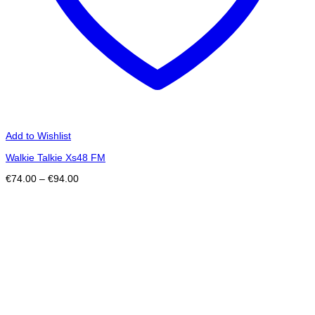
Add to Wishlist
Walkie Talkie Xs48 FM
Price
€
74.00
–
€
94.00
range:
€74.00
through
€94.00