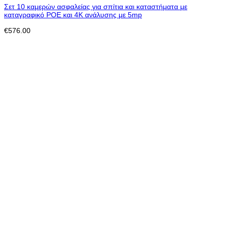
Σετ 10 καμερών ασφαλείας για σπίτια και καταστήματα με
καταγραφικό POE και 4K ανάλυσης με 5mp
€
576.00