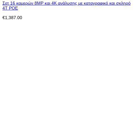
Σετ 16 καμερών 8MP και 4K ανάλυσης με καταγραφικό και σκληρό
4Τ POE
€
1,387.00