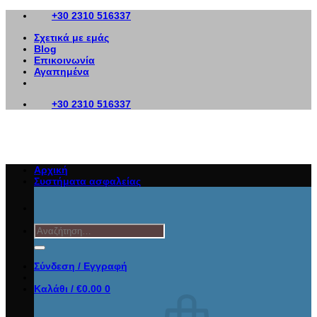
Μετάβαση
+30 2310 516337
στο
Σχετικά με εμάς
περιεχόμενο
Blog
Επικοινωνία
Αγαπημένα
+30 2310 516337
Αρχική
Συστήματα ασφαλείας
Αναζήτηση
για:
Σύνδεση / Εγγραφή
Καλάθι /
€
0.00
0