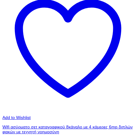
Add to Wishlist
Wifi ασύρματο σετ καταγραφικού 8κάναλο με 4 κάμερες 6mp διπλών
φακών με τεχνητή νοημοσύνη