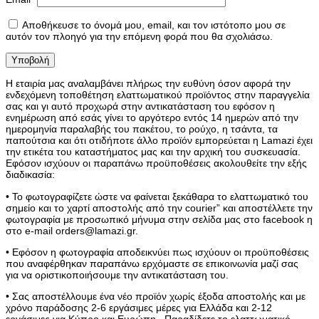
Αποθήκευσε το όνομά μου, email, και τον ιστότοπο μου σε
αυτόν τον πλοηγό για την επόμενη φορά που θα σχολιάσω.
Η εταιρία μας αναλαμβάνει πλήρως την ευθύνη όσον αφορά την
ενδεχόμενη τοποθέτηση ελαττωματικού προϊόντος στην παραγγελία
σας και γι αυτό προχωρά στην αντικατάσταση του εφόσον η
ενημέρωση από εσάς γίνει το αργότερο εντός 14 ημερών από την
ημερομηνία παραλαβής του πακέτου, το ρούχο, η τσάντα, τα
παπούτσια και ότι οτιδήποτε άλλο προϊόν εμπορεύεται η Lamazi έχει
την ετικέτα του καταστήματος μας και την αρχική του συσκευασία.
Εφόσον ισχύουν οι παραπάνω προϋποθέσεις ακολουθείτε την εξής
διαδικασία:
• Το φωτογραφίζετε ώστε να φαίνεται ξεκάθαρα το ελαττωματικό του
σημείο και το χαρτί αποστολής από την courier” και αποστέλλετε την
φωτογραφία με προσωπικό μήνυμα στην σελίδα μας στο facebook η
στο e-mail orders@lamazi.gr.
• Εφόσον η φωτογραφία αποδεικνύει πως ισχύουν οι προϋποθέσεις
που αναφέρθηκαν παραπάνω ερχόμαστε σε επικοινωνία μαζί σας
για να οριστικοποιήσουμε την αντικατάσταση του.
• Σας αποστέλλουμε ένα νέο προϊόν χωρίς έξοδα αποστολής και με
χρόνο παράδοσης 2-6 εργάσιμες μέρες για Ελλάδα και 2-12