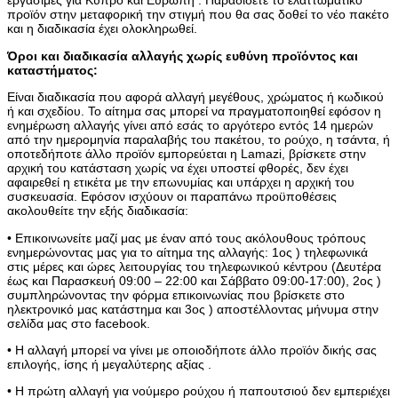
εργάσιμες για Κύπρο και Ευρώπη . Παραδίδετε το ελαττωματικό
προϊόν στην μεταφορική την στιγμή που θα σας δοθεί το νέο πακέτο
και η διαδικασία έχει ολοκληρωθεί.
Όροι και διαδικασία αλλαγής χωρίς ευθύνη προϊόντος και
καταστήματος:
Είναι διαδικασία που αφορά αλλαγή μεγέθους, χρώματος ή κωδικού
ή και σχεδίου. Το αίτημα σας μπορεί να πραγματοποιηθεί εφόσον η
ενημέρωση αλλαγής γίνει από εσάς το αργότερο εντός 14 ημερών
από την ημερομηνία παραλαβής του πακέτου, το ρούχο, η τσάντα, ή
οποτεδήποτε άλλο προϊόν εμπορεύεται η Lamazi, βρίσκετε στην
αρχική του κατάσταση χωρίς να έχει υποστεί φθορές, δεν έχει
αφαιρεθεί η ετικέτα με την επωνυμίας και υπάρχει η αρχική του
συσκευασία. Εφόσον ισχύουν οι παραπάνω προϋποθέσεις
ακολουθείτε την εξής διαδικασία:
• Επικοινωνείτε μαζί μας με έναν από τους ακόλουθους τρόπους
ενημερώνοντας μας για το αίτημα της αλλαγής: 1ος ) τηλεφωνικά
στις μέρες και ώρες λειτουργίας του τηλεφωνικού κέντρου (Δευτέρα
έως και Παρασκευή 09:00 – 22:00 και Σάββατο 09:00-17:00), 2ος )
συμπληρώνοντας την φόρμα επικοινωνίας που βρίσκετε στο
ηλεκτρονικό μας κατάστημα και 3ος ) αποστέλλοντας μήνυμα στην
σελίδα μας στο facebook.
• Η αλλαγή μπορεί να γίνει με οποιοδήποτε άλλο προϊόν δικής σας
επιλογής, ίσης ή μεγαλύτερης αξίας .
• Η πρώτη αλλαγή για νούμερο ρούχου ή παπουτσιού δεν εμπεριέχει