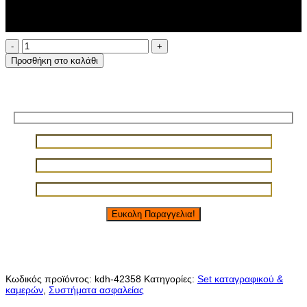
Έκπτωση
-
10
%
σε όλες τις αγορές που θα πληρωθούν με κάρτα
Σετ
4
Προσθήκη στο καλάθι
ασύρματες
κάμερες
με
Φόρμα εύκολης παραγγελίας!
ασύρματο
καταγραφικό
οθόνη
LCD
13,3ίντσες
ποσότητα
Κωδικός προϊόντος:
kdh-42358
Κατηγορίες:
Set καταγραφικού &
καμερών
,
Συστήματα ασφαλείας