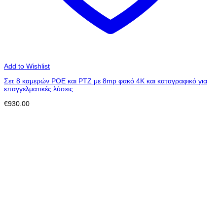
Add to Wishlist
Σετ 8 καμερών POE και PTZ με 8mp φακό 4Κ και καταγραφικό για
επαγγελματικές λύσεις
€
930.00