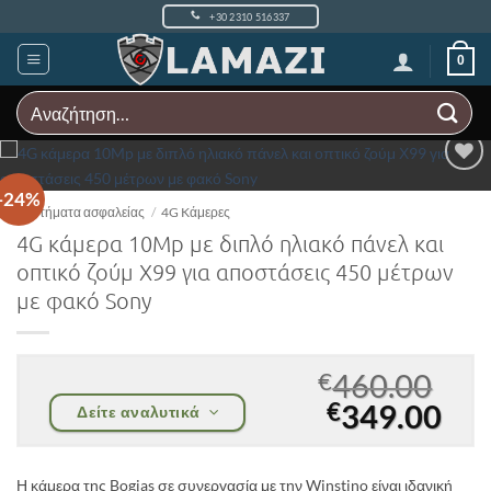
Μετάβαση
+30 2310 516337
στο
περιεχόμενο
0
Αναζήτηση
για:
Add to
-24%
Wishlist
Συστήματα ασφαλείας
/
4G Kάμερες
4G κάμερα 10Mp με διπλό ηλιακό πάνελ και
οπτικό ζούμ Χ99 για αποστάσεις 450 μέτρων
με φακό Sony
€
460.00
Original
Η
€
349.00
Δείτε αναλυτικά
price
τρ
was:
τιμ
Η κάμερα της Bogias σε συνεργασία με την Winstino είναι ιδανική