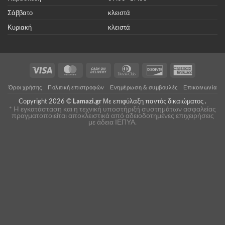
Σάββατο
κλειστά
Κυριακή
κλειστά
Visa
MasterCard
Cash
Dinners
Discover
American
On
Club
Express
Όροι χρήσης
Πολιτική επιστροφών
Ενημέρωση & συμβουλές
Επικοινωνία
Delivery
Copyright 2026 ©
Lamazi.gr
Με επιφύλαξη παντός δικαιώματος .
* H εγκατάσταση και η τεχνική υποστήριξή συστημάτων ασφαλείας
πραγματοποιείται αποκλειστικά από αδειοδοτημένες επιχειρήσεις
με άδεια ΙΕΠΥΑ.