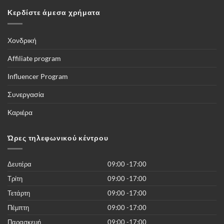
μία
Που
κάμερες
δίνει
Κερδίστε άμεσα χρήματα
4G
την
–
δυνατότητα
Πλήρης
να
οδηγός
βλέπετε
τους
Χονδρική
ποδοσφαιρικούς
αγώνες,
και
Affiliate program
όλες
τις
διοργανώσεις
Influencer Program
του
κόσμου
και
Συνεργασία
περισσότερες
από
50.000
Καριέρα
νέες
ταινίες
του
2019
Ώρες τηλεφωνικού κέντρου
χωρίς
κανένα
κόστος
Δευτέρα
09:00 -17:00
Τρίτη
09:00 -17:00
Τετάρτη
09:00 -17:00
Πέμπτη
09:00 -17:00
Παρασκευή
09:00 -17:00