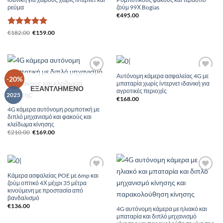
ρεύμα
ζούμ 99Χ Bogias
€
495.00
Βαθμολογήθηκε
Original
Η
€
182.00
€
159.00
price
τρέχουσα
με
5
από 5
was:
τιμή
€182.00.
είναι:
€159.00.
Αυτόνομη κάμερα ασφαλείας 4G με
Add to
Add to
-20%
μπαταρία χωρίς ίντερνετ ιδανική για
Wishlist
Wishlist
ΕΞΑΝΤΛΗΜΈΝΟ
αγροτικές περιοχές
2025
€
168.00
4G κάμερα αυτόνομη ρομποτική με
διπλό μηχανισμό και φακούς και
κλείδωμα κίνησης
Original
Η
€
210.00
€
169.00
price
τρέχουσα
was:
τιμή
€210.00.
είναι:
€169.00.
Κάμερα ασφαλείας POE με 6mp και
Add to
Add to
ζούμ οπτικό 4Χ μέχρι 35 μέτρα
Wishlist
Wishlist
κινούμενη με προστασία από
βανδαλισμό
€
136.00
4G αυτόνομη κάμερα με ηλιακό και
μπαταρία και διπλό μηχανισμό