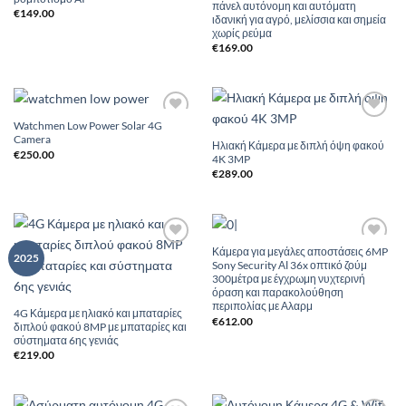
πάνελ αυτόνομη και αυτόματη
€
149.00
ιδανική για αγρό, μελίσσια και σημεία
χωρίς ρεύμα
€
169.00
Watchmen Low Power Solar 4G
Add to
Add to
Camera
Wishlist
Wishlist
Ηλιακή Κάμερα με διπλή όψη φακού
€
250.00
4K 3MP
€
289.00
Κάμερα για μεγάλες αποστάσεις 6MP
Add to
Add to
2025
Sony Security ΑΙ 36x οπτικό ζούμ
Wishlist
Wishlist
300μέτρα με έγχρωμη νυχτερινή
όραση και παρακολούθηση
περιπολίας με Αλαρμ
4G Κάμερα με ηλιακό και μπαταρίες
€
612.00
διπλού φακού 8MP με μπαταρίες και
σύστηματα 6ης γενιάς
€
219.00