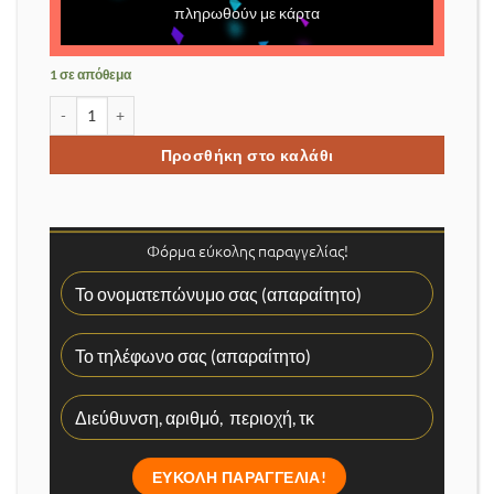
πληρωθούν με κάρτα
1 σε απόθεμα
4G κάμερα 10Mp με διπλό ηλιακό πάνελ και οπτικό ζούμ Χ99 για
Προσθήκη στο καλάθι
Φόρμα εύκολης παραγγελίας!