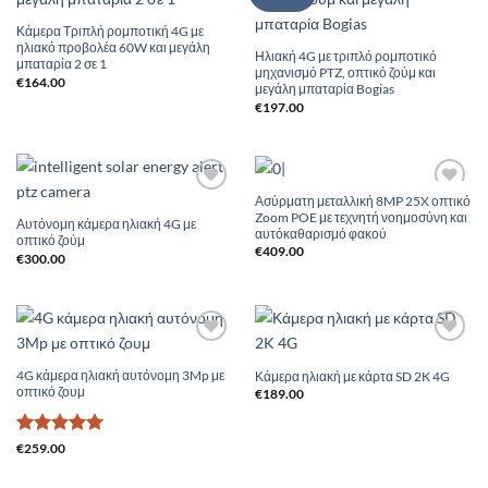
Κάμερα Τριπλή ρομποτική 4G με
ηλιακό προβολέα 60W και μεγάλη
Ηλιακή 4G με τριπλό ρομποτικό
μπαταρία 2 σε 1
μηχανισμό PTZ, οπτικό ζούμ και
€
164.00
μεγάλη μπαταρία Bogias
€
197.00
Ασύρματη μεταλλική 8MP 25X οπτικό
Add to
Add to
Zoom POE με τεχνητή νοημοσύνη και
Wishlist
Wishlist
Αυτόνομη κάμερα ηλιακή 4G με
αυτόκαθαρισμό φακού
οπτικό ζούμ
€
409.00
€
300.00
Add to
Add to
Wishlist
Wishlist
4G κάμερα ηλιακή αυτόνομη 3Mp με
Κάμερα ηλιακή με κάρτα SD 2K 4G
οπτικό ζουμ
€
189.00
Βαθμολογήθηκε
€
259.00
με
5
από 5