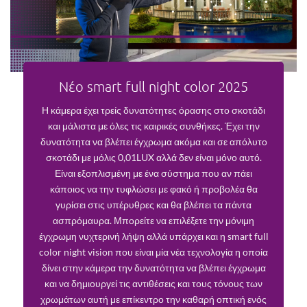
Νέο smart full night color 2025
Η κάμερα έχει τρείς δυνατότητες όρασης στο σκοτάδι
και μάλιστα με όλες τις καιρικές συνθήκες. Έχει την
δυνατότητα να βλέπει έγχρωμα ακόμα και σε απόλυτο
σκοτάδι με μόλις 0,01LUX αλλά δεν είναι μόνο αυτό.
Είναι εξοπλισμένη με ένα σύστημα που αν πάει
κάποιος να την τυφλώσει με φακό ή προβολέα θα
γυρίσει στις υπέρυθρες και θα βλέπει τα πάντα
ασπρόμαυρα. Μπορείτε να επιλέξετε την μόνιμη
έγχρωμη νυχτερινή λήψη αλλά υπάρχει και η smart full
color night vision που είναι μία νέα τεχνολογία η οποία
δίνει στην κάμερα την δυνατότητα να βλέπει έγχρωμα
και να δημιουργεί τις αντιθέσεις και τους τόνους των
χρωμάτων αυτή με επίκεντρο την καθαρή οπτική ενός