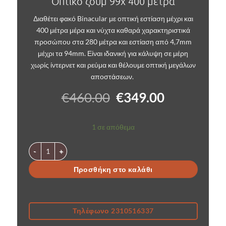
Οπτικό ζούμ 99x 400 μέτρα
Διαθέτει φακό Binacular με οπτική εστίαση μέχρι και
400 μέτρα μέρα και νύχτα καθαρά χαρακτηριστικά
προσώπου στα 280 μέτρα και εστίαση από 4,7mm
μέχρι τα 94mm. Είναι ιδανική για κάλυψη σε μέρη
χωρίς ίντερνετ και ρεύμα και θέλουμε οπτική μεγάλων
αποστάσεων.
Original
Η
€
460.00
€
349.00
price
τρέχουσα
was:
τιμή
1 σε απόθεμα
€460.00.
είναι:
€349.00.
4G κάμερα 10Mp με διπλό ηλιακό πάνελ και οπτικό ζούμ Χ99 γ
Προσθήκη στο καλάθι
Τηλέφωνο 2310516337