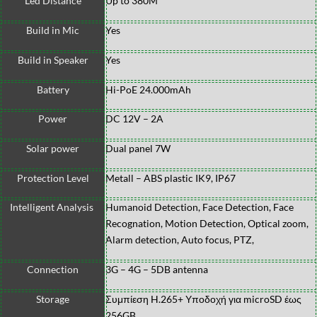
Led Distance
Up to 380M
Build in Mic
Yes
Build in Speaker
Yes
Battery
Hi-PoE 24.000mAh
Power
DC 12V – 2A
Solar power
Dual panel 7W
Protection Level
Metall – ABS plastic IK9, IP67
Intelligent Analysis
Humanoid Detection, Face Detection, Face
Recognation, Motion Detection, Optical zoom,
Alarm detection, Auto focus, PTZ,
Connection
3G – 4G – 5DB antenna
Storage
Συμπίεση H.265+ Υποδοχή για microSD έως
256GB