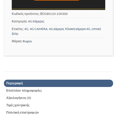
Κωδικός προϊόντος:
ΒΟ180110-230300
Κατηγορία:
4G Kάμερες
Ετικέτες:
4G
,
4G CAMERA
,
4G κάμερα
,
Ηλιακή κάμερα 4G
,
οπτικό
ζούμ
Μάρκα:
Bogias
Περιγραφή
Επιπλέον πληροφορίες
Αξιολογήσεις (0)
Τιμές χοντρικής
Πολιτική επιστροφών