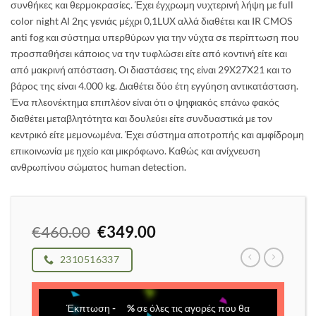
συνθήκες και θερμοκρασίες. Έχει έγχρωμη νυχτερινή λήψη με full
color night ΑΙ 2ης γενιάς μέχρι 0,1LUX αλλά διαθέτει και IR CMOS
anti fog και σύστημα υπερθύρων για την νύχτα σε περίπτωση που
προσπαθήσει κάποιος να την τυφλώσει είτε από κοντινή είτε και
από μακρινή απόσταση. Οι διαστάσεις της είναι 29X27X21 και το
βάρος της είναι 4.000 kg. Διαθέτει δύο έτη εγγύηση αντικατάσταση.
Ένα πλεονέκτημα επιπλέον είναι ότι ο ψηφιακός επάνω φακός
διαθέτει μεταβλητότητα και δουλεύει είτε συνδυαστικά με τον
κεντρικό είτε μεμονωμένα. Έχει σύστημα αποτροπής και αμφίδρομη
επικοινωνία με ηχείο και μικρόφωνο. Καθώς και ανίχνευση
ανθρωπίνου σώματος human detection.
Original
Η
€
460.00
€
349.00
price
τρέχουσα
was:
τιμή
2310516337
€460.00.
είναι:
€349.00.
Έκπτωση
-
%
σε όλες τις αγορές που θα