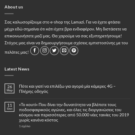
About us
Σας καλωσορίζουμε στο e-shop της Lamazi. Για να έχετε φτάσει
μέχρι εδώ σημαίνει ότι κάτι έχετε βρει ενδιαφέρον. Μη διστάσετε να
επικοινωνήσετε μαζί μας. Θα χαρούμε να σας εξυπηρετήσουμε!
Στόχος μας είναι να δημιουργήσουμε σχέσεις εμπιστοσύνης με του
πελάτες μας!
Latest News
Πότε και γιατί να επιλέξω για αγορά μία κάμερες 4G –
26
Μαρ
Πλήρης οδηγός
Δεν
υπάρχουν
«Το κουτί» Που δίνει την δυνατότητα να βλέπετε τους
11
σχόλια
στο
Οκτ
ποδοσφαιρικούς αγώνες, και όλες τις διοργανώσεις του
Πότε
κόσμου και περισσότερες από 50.000 νέες ταινίες του 2019
και
γιατί
χωρίς κανένα κόστος
να
επιλέξω
στο
1 σχόλιο
για
«Το
αγορά
κουτί»