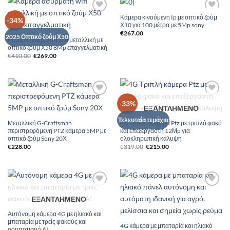
Κάμερα κινούμενη Ip με οπτικό ζούμ
Add to
Add to
-34%
Χ10 για 100 μέτρα με 5Mp sony
Wishlist
Wishlist
€
267.00
2025 Οπτικό ζούμ Χ50
Κάμερα ασύρματη wifi μεταλλική με
οπτικό ζούμ Χ50 8Mp επαγγελματική
Original
Η
€
410.00
€
269.00
price
τρέχουσα
was:
τιμή
€410.00.
είναι:
€269.00.
Add to
Add to
-33%
ΕΞΑΝΤΛΗΜΈΝΟ
Wishlist
Wishlist
Τελευταία τεμάχια
Μεταλλική G-Craftsman
4G Τριπλή κάμερα Ptz με τριπλό φακό
περιστρεφόμενη PTZ κάμερα 5MP με
και επεξεργαστή 12Μp για
οπτικό ζούμ Sony 20Χ
ολοκληρωτική κάλυψη
Original
Η
€
228.00
€
319.00
€
215.00
price
τρέχουσα
was:
τιμή
€319.00.
είναι:
€215.00.
Add to
Add to
ΕΞΑΝΤΛΗΜΈΝΟ
Wishlist
Wishlist
Αυτόνομη κάμερα 4G με ηλιακό και
μπαταρία με τρείς φακούς και
4G κάμερα με μπαταρία και ηλιακό
ρομποτισμό AI