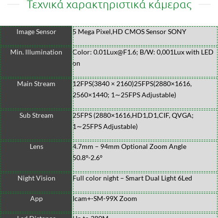
Τεχνικά χαρακτηριστικά κάμερας
lmage Sensor
5 Mega Pixel,HD CMOS Sensor SONY
Min. lllumination
Color: 0.01Lux@F1.6; B/W: 0,001Lux with LED
on
Main Stream
12FPS(3840
×
2160)25FPS(2880×1616,
2560×1440; 1∼25FPS Adjustable)
Sub Stream
25FPS (2880×1616,HD1,D1,CIF, QVGA;
1∼25FPS Adjustable)
Lens
4.7mm – 94mm Optional Zoom Angle
50.8°-2.6°
Night Vision
Full color night – Smart Dual Light 6Led
App
Icam+-SM-99X Zoom