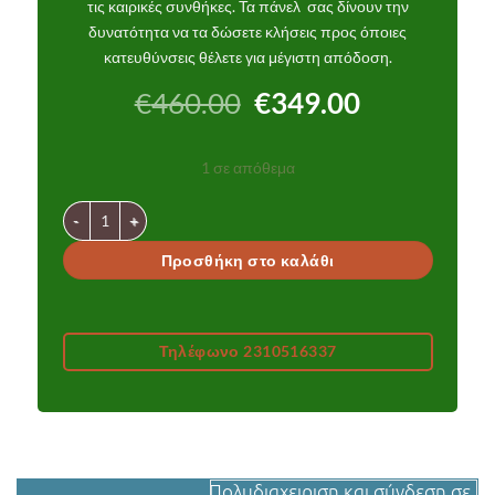
τις καιρικές συνθήκες. Τα πάνελ σας δίνουν την
δυνατότητα να τα δώσετε κλήσεις προς όποιες
κατευθύνσεις θέλετε για μέγιστη απόδοση.
Original
Η
€
460.00
€
349.00
price
τρέχουσα
was:
τιμή
1 σε απόθεμα
€460.00.
είναι:
€349.00.
4G κάμερα 10Mp με διπλό ηλιακό πάνελ και οπτικό ζούμ Χ99 γ
Προσθήκη στο καλάθι
Τηλέφωνο 2310516337
Πολυδιαχειριση και σύνδεση σε