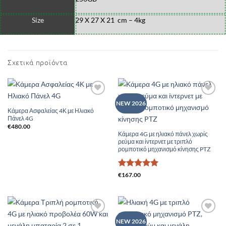
Size
29 X 27 X 21 cm – 4kg
Σχετικά προϊόντα
Add to
Add to
NEW 2026
Wishlist
Wishlist
Κάμερα Ασφαλείας 4Κ με Ηλιακό
Πάνελ 4G
€
480.00
Κάμερα 4G με ηλιακό πάνελ χωρίς
ρεύμα και ίντερνετ με τριπλό
ρομποτικό μηχανισμό κίνησης PTZ
Βαθμολογήθηκε
€
167.00
με
5
από 5
Add to
Add to
NEW 2026
Wishlist
Wishlist