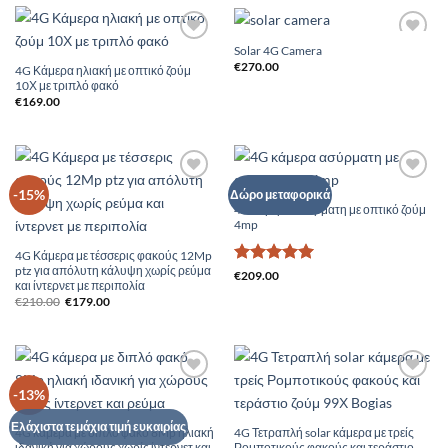
Solar 4G Camera
Add to
Add to
Wishlist
Wishlist
€
270.00
4G Κάμερα ηλιακή με οπτικό ζούμ
10Χ με τριπλό φακό
€
169.00
Add to
Add to
-15%
Δώρο μεταφορικά
Wishlist
Wishlist
4G κάμερα ασύρματη με οπτικό ζούμ
4mp
4G Κάμερα με τέσσερις φακούς 12Mp
ptz για απόλυτη κάλυψη χωρίς ρεύμα
Βαθμολογήθηκε
€
209.00
και ίντερνετ με περιπολία
με
5
από 5
Original
Η
€
210.00
€
179.00
price
τρέχουσα
was:
τιμή
€210.00.
είναι:
€179.00.
Add to
Add to
-13%
Wishlist
Wishlist
Ελάχιστα τεμάχια τιμή ευκαιρίας
4G κάμερα με διπλό φακό 8Mp ηλιακή
4G Τετραπλή solar κάμερα με τρείς
ιδανική για χώρους χωρίς ίντερνετ και
Ρομποτικούς φακούς και τεράστιο