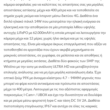
€460.00.
είν
κάμερα ασφαλείας για να καλύπτεις τις απαιτήσεις σας για μεγάλες
€34
αποστάσεις εστίασης μέχρι και 400 μέτρα και να τοποθετείτε σε
σημεία χωρίς ρεύμα και ίντερνετ μέσω δικτύου 4G. Διαθέτει ένα
διπλό ηλιακό πάνελ 14W που μετατρέπει την ηλιακή ενέργεια σε
ηλεκτρική και την αποθηκεύει σε μία μπαταρία λιθίου υψηλής
αντοχής LiFePO με 62.000mAH η οποία μπορεί να λειτουργήσει την
κάμερα μέχρι και 12 μέρες χωρίς ήλιο ακόμα και με τις υψηλές
απαιτήσεις της. Είναι μία κάμερα άκρως επαγγελματική που αξίζει να
τοποθετηθεί σε εργοτάξια που έχουν ακριβά μηχανήματα σε
μακρινές αποστάσεις, σε χωράφια, σε μελίσσια και σε αποθήκες ή
κτήματα με μεγάλες εκτάσεις. Διαθέτει δύο φακούς των 5MP της
Wistino με την sony με ανάλυση ULTRA HD και μεταβλητότητα
επιλογής ανάλυσης για να μη έχει μεγάλη κατανάλωση data. Έχει
οπτικό ζούμ 99Χ με άνοιγμα κλείστρου 4.7 – 94MM γεγονός που
μπορεί να φέρει κοντά αντικείμενα και πρόσωπα σε αποστάσεις
μέχρι τα 400 μέτρα. Λειτουργεί με τις πιο αξιόπιστες εφαρμογές
παγκοσμίως I-Cam+ / UBOX και έχει την δυνατότητα να δουλέψει
και με ρεύμα μέσω φορτιστή type C και τάση DC 5V 2A. Διαθέτει
πιστοποίηση στεγάνωσης IP67 και αντέχει σε όλες τις καιρικές