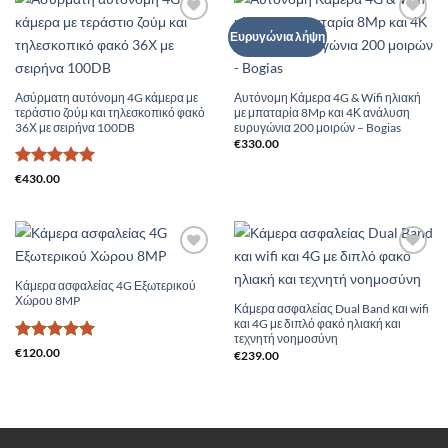
Add to
Add to
Ευρυγώνια λήψη
Wishlist
Wishlist
Ασύρματη αυτόνομη 4G κάμερα με
Αυτόνομη Κάμερα 4G & Wifi ηλιακή
τεράστιο ζούμ και τηλεσκοπικό φακό
με μπαταρία 8Mp και 4Κ ανάλυση
36Χ με σειρήνα 100DB
ευρυγώνια 200 μοιρών – Bogias
€
330.00
Βαθμολογήθηκε
€
430.00
με
5
από 5
Add to
Add to
Wishlist
Wishlist
Κάμερα ασφαλείας 4G Εξωτερικού
Χώρου 8MP
Κάμερα ασφαλείας Dual Band και wifi
και 4G με διπλό φακό ηλιακή και
τεχνητή νοημοσύνη
Βαθμολογήθηκε
€
120.00
€
239.00
με
5
από 5