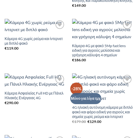
κίνησης και παρακολούθηση κίνησης
€
149.00
Add to
Add to
Wishlist
Wishlist
Κάμερα 4G χωρίς ρεύμα και ίντερνετ
με διπλό φακό
Κάμερα 4G με φακό 5Mp fast lens
€
119.00
ειδική για αγρούς μελίσσια και
γρήγορη κάλυψη 4 σημείων
€
186.00
Add to
Add to
-28%
Wishlist
Wishlist
Κάμερα Ασφαλείας Full HD με Πάνελ
Ηλιακής Ενέργειας 4G
Μόνο για λίγα τμχ
€
290.00
4G ηλιακή αυτόνομη κάμερα με διπλό
φακό και φάρο ειδική για αγρούς και
σημεία χωρίς ρεύμα και ίντερνετ
Original
Η
€
179.00
€
129.00
price
τρέχουσα
was:
τιμή
€179.00.
είναι:
€129.00.