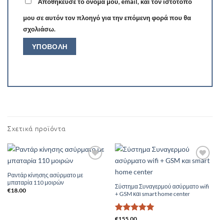
Αποθήκευσε το όνομά μου, email, και τον ιστότοπο
μου σε αυτόν τον πλοηγό για την επόμενη φορά που θα
σχολιάσω.
Σχετικά προϊόντα
Add to
Add to
Wishlist
Wishlist
Ραντάρ κίνησης ασύρματο με
μπαταρία 110 μοιρών
Σύστημα Συναγερμού ασύρματο wifi
€
18.00
+ GSM και smart home center
Βαθμολογήθηκε
€
155.00