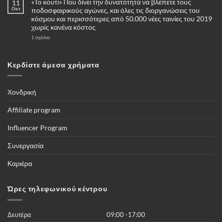
«Το κουτί» Που δίνει την δυνατότητα να βλέπετε τους
11
σχόλια
στο
Οκτ
ποδοσφαιρικούς αγώνες, και όλες τις διοργανώσεις του
Πότε
κόσμου και περισσότερες από 50.000 νέες ταινίες του 2019
και
γιατί
χωρίς κανένα κόστος
να
επιλέξω
στο
1 σχόλιο
για
«Το
αγορά
κουτί»
μία
Που
κάμερες
δίνει
Κερδίστε άμεσα χρήματα
4G
την
–
δυνατότητα
Πλήρης
να
οδηγός
βλέπετε
τους
Χονδρική
ποδοσφαιρικούς
αγώνες,
και
Affiliate program
όλες
τις
διοργανώσεις
Influencer Program
του
κόσμου
και
Συνεργασία
περισσότερες
από
50.000
Καριέρα
νέες
ταινίες
του
2019
Ώρες τηλεφωνικού κέντρου
χωρίς
κανένα
κόστος
Δευτέρα
09:00 -17:00