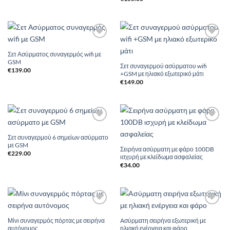
με
5
από 5
Add to
Add to
Wishlist
Wishlist
Σετ Ασύρματος συναγερμός wifi με
GSM
Σετ συναγερμού ασύρματου wifi
€
139.00
+GSM με ηλιακό εξωτερικό μάτι
€
149.00
Add to
Add to
Wishlist
Wishlist
Σετ συναγερμού 6 σημείων ασύρματο
με GSM
Σειρήνα ασύρματη με φάρο 100DB
€
229.00
ισχυρή με κλείδωμα ασφαλείας
€
34.00
Add to
Add to
Wishlist
Wishlist
Μίνι συναγερμός πόρτας με σειρήνα
Aσύρματη σειρήνα εξωτερική με
αυτόνομος
ηλιακή ενέργεια και φάρο