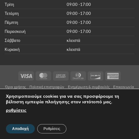
Τρίτη
09:00 -17:00
Τετάρτη
09:00 -17:00
Πέμπτη
09:00 -17:00
Παρασκευή
09:00 -17:00
Σάββατο
κλειστά
Κυριακή
κλειστά
Visa
MasterCard
Cash
Dinners
Discover
American
On
Club
Express
Όροι χρήσης
Πολιτική επιστροφών
Ενημέρωση & συμβουλές
Επικοινωνία
Delivery
Copyright 2026 ©
Lamazi.gr
Με επιφύλαξη παντός δικαιώματος .
Χρησιμοποιούμε cookies για να σας προσφέρουμε τη
* H εγκατάσταση και η τεχνική υποστήριξή συστημάτων ασφαλείας
βέλτιστη εμπειρία πλοήγησης στον ιστότοπό μας.
πραγματοποιείται αποκλειστικά από αδειοδοτημένες επιχειρήσεις
με άδεια ΙΕΠΥΑ.
ρυθμίσεις
Αποδοχή
Ρυθμίσεις