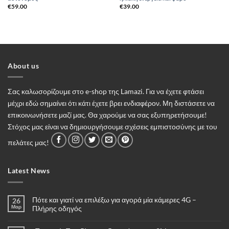
€
59.00
€
39.00
About us
Σας καλωσορίζουμε στο e-shop της Lamazi. Για να έχετε φτάσει
μέχρι εδώ σημαίνει ότι κάτι έχετε βρει ενδιαφέρον. Μη διστάσετε να
επικοινωνήσετε μαζί μας. Θα χαρούμε να σας εξυπηρετήσουμε!
Στόχος μας είναι να δημιουργήσουμε σχέσεις εμπιστοσύνης με του
πελάτες μας!
Latest News
Πότε και γιατί να επιλέξω για αγορά μία κάμερες 4G –
26
Μαρ
Πλήρης οδηγός
Δεν
υπάρχουν