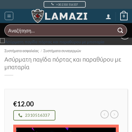
Μετάβαση
+30 2310 516337
στο
περιεχόμενο
0
Αναζήτηση
για:
Add to
Wishlist
Συστήματα ασφαλείας
/
Συστήματα συναγερμών
Ασύρματη παγίδα πόρτας και παραθύρου με
μπαταρία
€
12.00
2310516337