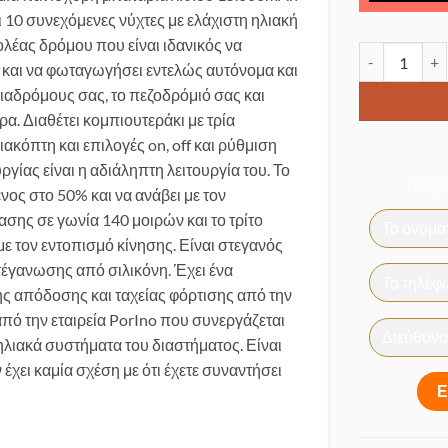
αι 10 συνεχόμενες νύχτες με ελάχιστη ηλιακή
ολέας δρόμου που είναι ιδανικός να
Ηλιακός προβ
α και να φωταγωγήσει εντελώς αυτόνομα και
διαδρόμους σας, το πεζοδρόμιό σας και
ρα. Διαθέτει κομπιουτεράκι με τρία
κόπτη και επιλογές on, off και ρύθμιση
ίας είναι η αδιάληπτη λειτουργία του. Το
Φόρμ
ος στο 50% και να ανάβει με τον
ασης σε γωνία 140 μοιρών και το τρίτο
με τον εντοπισμό κίνησης. Είναι στεγανός
στέγανωσης από σιλικόνη. Έχει ένα
 απόδοσης και ταχείας φόρτισης από την
πό την εταιρεία PorIno που συνεργάζεται
 ηλιακά συστήματα του διαστήματος. Είναι
χει καμία σχέση με ότι έχετε συναντήσει