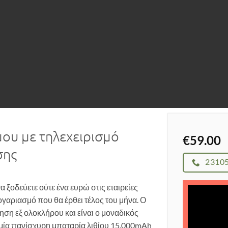
ου με τηλεχειρισμό
€
59.00
σης
2310
α ξοδεύετε ούτε ένα ευρώ στις εταιρείες
λογαριασμό που θα έρθει τέλος του μήνα. Ο
ηση εξ ολοκλήρου και είναι ο μοναδικός
ι μία πανίσχυρη μπαταρία λιθίου 15.000mAh