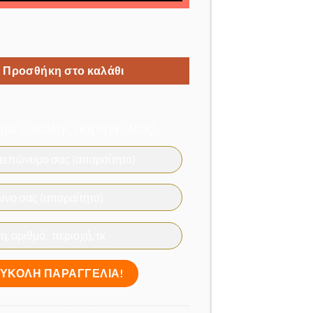
ολέας δρόμου με τηλεχειρισμό 150w και ανίχνευση κίνησης ποσ
Προσθήκη στο καλάθι
α εύκολης παραγγελίας!