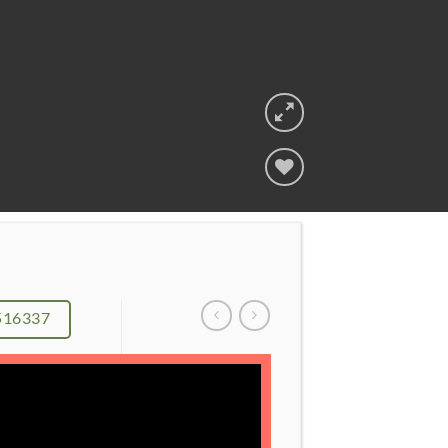
Add to
Wishlist
516337
-
%