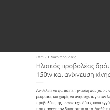
Σπίτι
/
Ηλιακοί προβολείς
Ηλιακός προβολέας δρόμ
150w και ανίχνευση κίνη
Αν θέλετε να φωτίσετε την αυλή σας χωρίς ν
ρεύματος και χωρίς να ανησυχείτε για τον 
προβολέας της Lamazi έχει δύο χρόνια εγγύ
που παρέχει την δυνατότητα αυτή. Διαθέτε