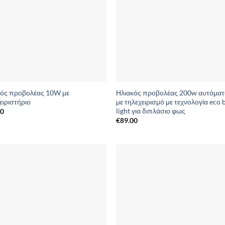
κός προβολέας 10W με
Ηλιακός προβολέας 200w αυτόματ
ειριστήριο
με τηλεχειρισμό με τεχνολογία eco 
light για διπλάσιο φως
00
€
89.00
Add to
Add 
Wishlist
Wishl