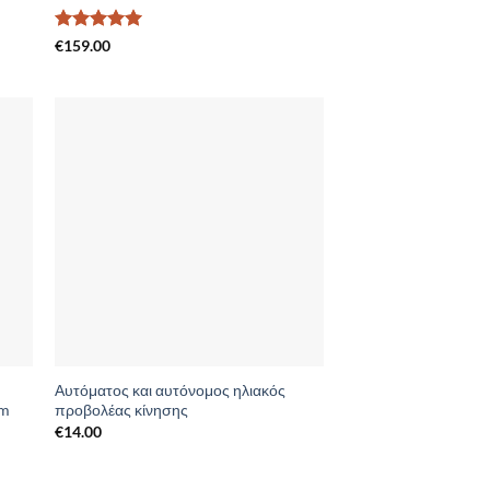
Βαθμολογήθηκε
€
159.00
με
5
από 5
to
Add to
ist
Wishlist
Αυτόματος και αυτόνομος ηλιακός
rm
προβολέας κίνησης
€
14.00