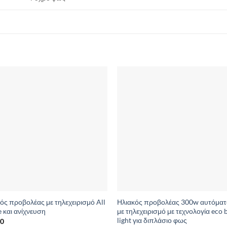
Add to
Add 
Wishlist
Wishl
ός προβολέας με τηλεχειρισμό All
Ηλιακός προβολέας 300w αυτόματ
e και ανίχνευση
με τηλεχειρισμό με τεχνολογία eco 
light για διπλάσιο φως
00