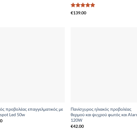
Βαθμολογήθηκε
€
139.00
με
5
από 5
Add to
Add 
Wishlist
Wishl
ός προβολέας επαγγελματικός με
Πανίσχυρος ηλιακός προβολέας
 spot Led 50w
θερμού και ψυχρού φωτός και Ala
120W
00
€
42.00