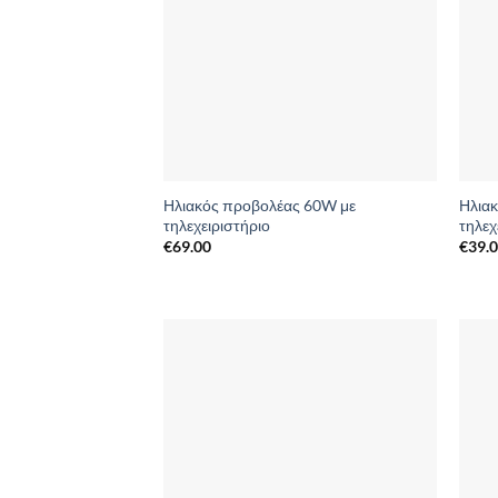
Ηλιακός προβολέας 60W με
Ηλια
τηλεχειριστήριο
τηλεχ
€
69.00
€
39.
Add to
Wishlist