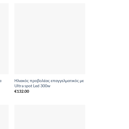
to
Add to
ist
Wishlist
α
Ηλιακός προβολέας επαγγελματικός με
Ultra spot Led 300w
€
132.00
to
Add to
ist
Wishlist