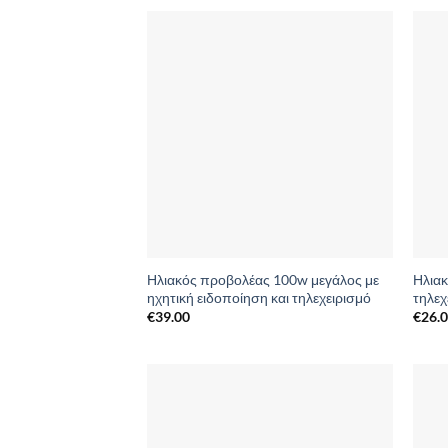
Add to
Wishlist
Ηλιακός προβολέας 100w μεγάλος με
Ηλιακ
ηχητική ειδοποίηση και τηλεχειρισμό
τηλεχ
€
39.00
€
26.
Add to
Wishlist