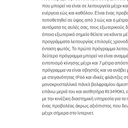
που μπορεί να είναι σε λειτουργεία μέχρι κ
ενέργεια εώς και καθόλου. Είναι ένας προβ
τοποθετηθεί σε ύψος από 3 εώς και 6 μέτρ
αυτόματα τις αυλές σας, τους εξωτερικούς 
όποιο εξωτερικό σημείο θέλετε να κάνετε μέ
προγράμματα λειτουργίας επιλογές χρονοδια
ένταση φωτός. Το πρώτο πρόγραμμα λειτουργ
δεύτερο πρόγραμμα μπορεί να είναι αναμμέν
εντοπισμό κίνησης μέχρι και 7 μέτρα απόστ
πρόγραμμα να είναι σβηστός και να ανάβει 
με στεγανότητας IP66 και ιδικές φλάντζες 
μονοκρυσταλλικό πάνελ βολφραμίου άμεσης
επάνω μεριά του και αισθητήρα Rt3490KL α
με την κινέζικη διαστημική υπηρεσία για τα
ένας προβολέας άκρως αξιόπιστος που δεν έ
μέχρι σήμερα στο ίντερνετ.