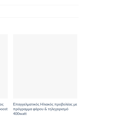
to
Add to
ist
Wishlist
ος
Επαγγελματικός Hλιακός προβολέας με
boost
πρόγραμμα φάρου & τηλεχειρισμό
400watt