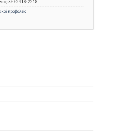
ντος:
SHE2418-2218
ακοί προβολείς