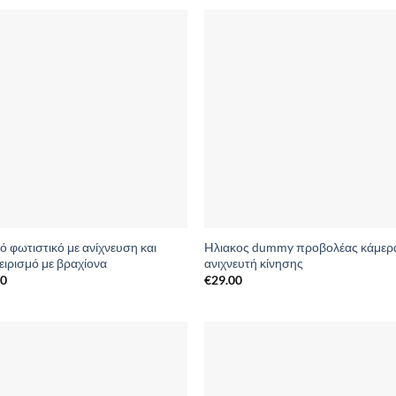
Add to
Add 
Wishlist
Wishl
ό φωτιστικό με ανίχνευση και
Hλιακος dummy προβολέας κάμερ
ειρισμό με βραχίονα
ανιχνευτή κίνησης
00
€
29.00
Add to
Add 
Wishlist
Wishl