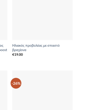
ος
Ηλιακός προβολέας με σπαστό
boost
βραχίονα
€
19.00
-26%
to
Add to
ist
Wishlist