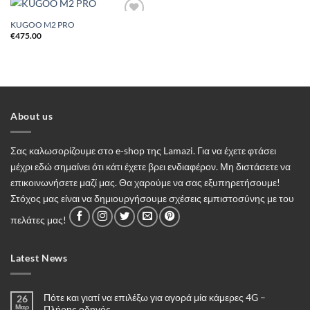
KUGOO M2 PRO
Add to
Wishlist
€
475.00
About us
Σας καλωσορίζουμε στο e-shop της Lamazi. Για να έχετε φτάσει
μέχρι εδώ σημαίνει ότι κάτι έχετε βρει ενδιαφέρον. Μη διστάσετε να
επικοινωνήσετε μαζί μας. Θα χαρούμε να σας εξυπηρετήσουμε!
Στόχος μας είναι να δημιουργήσουμε σχέσεις εμπιστοσύνης με του
πελάτες μας!
Latest News
Πότε και γιατί να επιλέξω για αγορά μία κάμερες 4G –
26
Μαρ
Πλήρης οδηγός