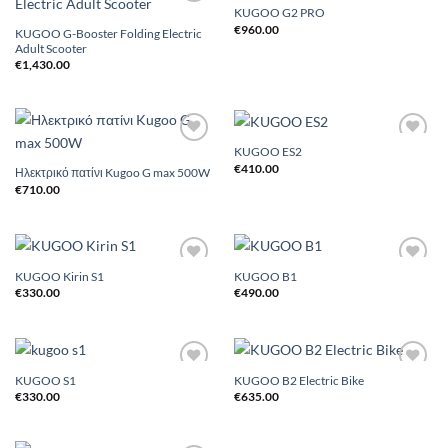
KUGOO G2 PRO
Add to
Add to
Wishlist
Wishlist
€
960.00
KUGOO G-Booster Folding Electric
Adult Scooter
€
1,430.00
KUGOO ES2
Add to
Add to
Wishlist
Wishlist
€
410.00
Ηλεκτρικό πατίνι Kugoo G max 500W
€
710.00
KUGOO Kirin S1
KUGOO B1
Add to
Add to
Wishlist
Wishlist
€
330.00
€
490.00
KUGOO S1
KUGOO B2 Electric Bike
Add to
Add to
Wishlist
Wishlist
€
330.00
€
635.00