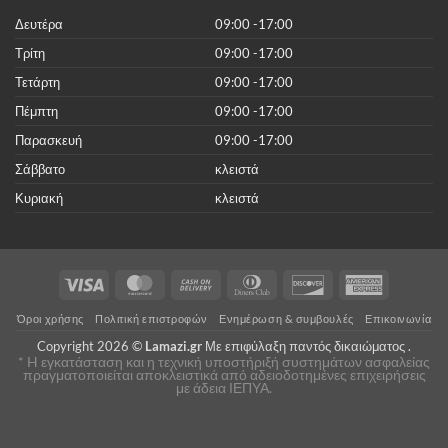
κόστος
Δευτέρα
09:00 -17:00
Τρίτη
09:00 -17:00
Τετάρτη
09:00 -17:00
Πέμπτη
09:00 -17:00
Παρασκευή
09:00 -17:00
Σάββατο
κλειστά
Κυριακή
κλειστά
Visa
MasterCard
Cash
Dinners
Discover
American
On
Club
Express
Όροι χρήσης
Πολιτική επιστροφών
Ενημέρωση & συμβουλές
Επικοινωνία
Delivery
Copyright 2026 ©
Lamazi.gr
Με επιφύλαξη παντός δικαιώματος .
* H εγκατάσταση και η τεχνική υποστήριξή συστημάτων ασφαλείας
πραγματοποιείται αποκλειστικά από αδειοδοτημένες επιχειρήσεις
με άδεια ΙΕΠΥΑ.