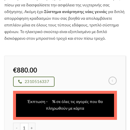
πίσω για να διασφαλίσετε την ασφάλεια της νυχτερινής σας
οδήγησης. Ακόμη έχει
Σύστημα ανάρτησης νέας γενιάς
για διπλή
απορρόφηση κραδασμών που σας βοηθά να απολαμβάνετε
επιπλέον μίλια σε όλους τους τύπους εδάφους, τριπλό σύστημα
φρένων. Το ηλεκτρικό σκούτερ είναι εξοπλισμένο με διπλό
δισκόφρενο στον μπροστινό τροχό και στον πίσω τροχό.
€
880.00
2310516337
Έκπτωση
-
%
σε όλες τις αγορές που θα
πληρωθούν με κάρτα
KUGOO Kirin M4 ποσότητα