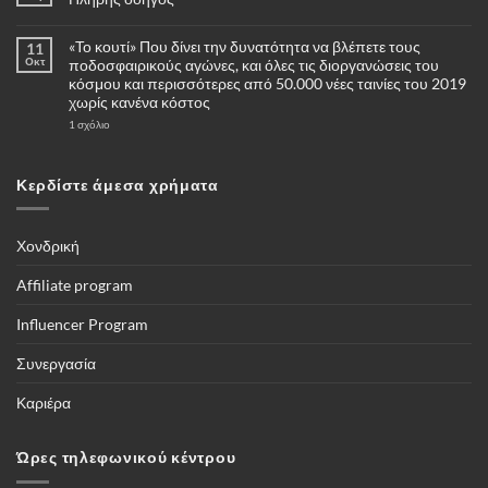
Δεν
υπάρχουν
«Το κουτί» Που δίνει την δυνατότητα να βλέπετε τους
11
σχόλια
στο
Οκτ
ποδοσφαιρικούς αγώνες, και όλες τις διοργανώσεις του
Πότε
κόσμου και περισσότερες από 50.000 νέες ταινίες του 2019
και
γιατί
χωρίς κανένα κόστος
να
επιλέξω
στο
1 σχόλιο
για
«Το
αγορά
κουτί»
μία
Που
κάμερες
δίνει
Κερδίστε άμεσα χρήματα
4G
την
–
δυνατότητα
Πλήρης
να
οδηγός
βλέπετε
τους
Χονδρική
ποδοσφαιρικούς
αγώνες,
και
Affiliate program
όλες
τις
διοργανώσεις
Influencer Program
του
κόσμου
και
Συνεργασία
περισσότερες
από
50.000
Καριέρα
νέες
ταινίες
του
2019
Ώρες τηλεφωνικού κέντρου
χωρίς
κανένα