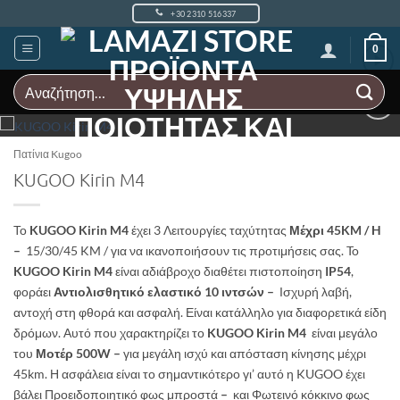
Μετάβαση
+30 2310 516337
στο
περιεχόμενο
0
Αναζήτηση
για:
Add to
Wishlist
Πατίνια Kugoo
KUGOO Kirin M4
Το
KUGOO Kirin M4
έχει 3 Λειτουργίες ταχύτητας
Μέχρι 45KM / H
–
15/30/45 KM / για να ικανοποιήσουν τις προτιμήσεις σας. To
KUGOO Kirin M4
είναι αδιάβροχο διαθέτει πιστοποίηση
IP54
,
φοράει
Αντιολισθητικό ελαστικό 10 ιντσών –
Ισχυρή λαβή,
αντοχή στη φθορά και ασφαλή. Είναι κατάλληλο για διαφορετικά είδη
δρόμων. Αυτό που χαρακτηρίζει το
KUGOO Kirin M4
είναι μεγάλο
του
Μοτέρ 500W –
για μεγάλη ισχύ και απόσταση κίνησης μέχρι
45km. Η ασφάλεια είναι το σημαντικότερο γι’ αυτό η KUGOO έχει
βάλει Προειδοποιητικό φως μπροστά
–
και Φωτεινό κόκκινο φως