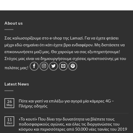
About us
Σας καλωσορίζουμε στο e-shop της Lamazi. Για να έχετε φτάσει
μέχρι εδώ σημαίνει ότι κάτι έχετε βρει ενδιαφέρον. Μη διστάσετε να
επικοινωνήσετε μαζί μας. Θα χαρούμε να σας εξυπηρετήσουμε!
Στόχος μας είναι να δημιουργήσουμε σχέσεις εμπιστοσύνης με του
πελάτες μας!
Latest News
Πότε και γιατί να επιλέξω για αγορά μία κάμερες 4G –
26
Μαρ
Πλήρης οδηγός
Δεν
υπάρχουν
«Το κουτί» Που δίνει την δυνατότητα να βλέπετε τους
11
σχόλια
στο
Οκτ
ποδοσφαιρικούς αγώνες, και όλες τις διοργανώσεις του
Πότε
κόσμου και περισσότερες από 50.000 νέες ταινίες του 2019
και
γιατί