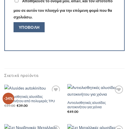
Αποθήκευσε το όνομά μου, email, και τον ιστότοπο
μου σε αυτόν τον πλοηγό για την επόμενη φορά που θα
σχολιάσω.
Σχετικά προϊόντα
Αντιολισθητικές αλυσίδες
Add to
Add to
-34%
αυτοκινήτου από πολυμερές TPU
Wishlist
Wishlist
Αντιολισθητικές αλυσίδες
Original
Η
€
59.00
€
39.00
αυτοκινήτου για χιόνια
price
τρέχουσα
€
49.00
was:
τιμή
€59.00.
είναι:
€39.00.