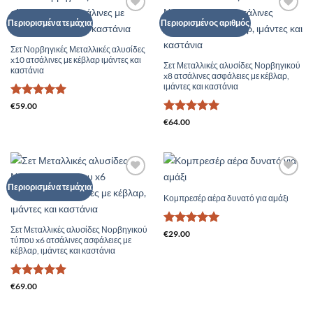
Add to
Add to
Περιορισμένα τεμάχια
Περιορισμένος αριθμός
Wishlist
Wishlist
Σετ Νορβηγικές Μεταλλικές αλυσίδες
x10 ατσάλινες με κέβλαρ ιμάντες και
Σετ Μεταλλικές αλυσίδες Νορβηγικού
καστάνια
x8 ατσάλινες ασφάλειες με κέβλαρ,
ιμάντες και καστάνια
Βαθμολογήθηκε
€
59.00
με
5
από 5
Βαθμολογήθηκε
€
64.00
με
5
από 5
Add to
Add to
Περιορισμένα τεμάχια
Wishlist
Wishlist
Κομπρεσέρ αέρα δυνατό για αμάξι
Σετ Μεταλλικές αλυσίδες Νορβηγικού
Βαθμολογήθηκε
€
29.00
τύπου x6 ατσάλινες ασφάλειες με
με
5
από 5
κέβλαρ, ιμάντες και καστάνια
Βαθμολογήθηκε
€
69.00
με
5
από 5