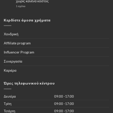
χωρίς κανένα κόστος
να
επιλέξω
στο
1 σχόλιο
για
«Το
αγορά
κουτί»
μία
Που
κάμερες
δίνει
Κερδίστε άμεσα χρήματα
4G
την
–
δυνατότητα
Πλήρης
να
οδηγός
βλέπετε
τους
Χονδρική
ποδοσφαιρικούς
αγώνες,
και
Affiliate program
όλες
τις
διοργανώσεις
Influencer Program
του
κόσμου
και
Συνεργασία
περισσότερες
από
50.000
Καριέρα
νέες
ταινίες
του
2019
Ώρες τηλεφωνικού κέντρου
χωρίς
κανένα
κόστος
Δευτέρα
09:00 -17:00
Τρίτη
09:00 -17:00
Τετάρτη
09:00 -17:00