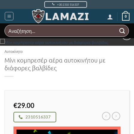
Μετάβαση
+30 2310 516337
στο
περιεχόμενο
0
Αναζήτηση
για:
Add to
Wishlist
Αυτοκίνητο
Μίνι κομπρεσέρ αέρα αυτοκινήτου με
διάφορες βαλβίδες
€
29.00
2310516337