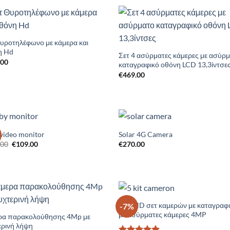
Add to
Add 
Wishlist
Wishl
υροτηλέφωνο με κάμερα και
η Hd
Σετ 4 ασύρματες κάμερες με ασύρ
.00
καταγραφικό οθόνη LCD 13,3ίντσε
€
469.00
video monitor
Solar 4G Camera
Add to
Add 
Original
Η
.00
€
109.00
€
270.00
Wishlist
Wishl
price
τρέχουσα
was:
τιμή
€129.00.
είναι:
€109.00.
kit UHD σετ καμερών με καταγραφ
-7%
Add to
Add 
με ασύρματες κάμερες 4MP
Wishlist
Wishl
ρα παρακολούθησης 4Mp με
ερινή λήψη