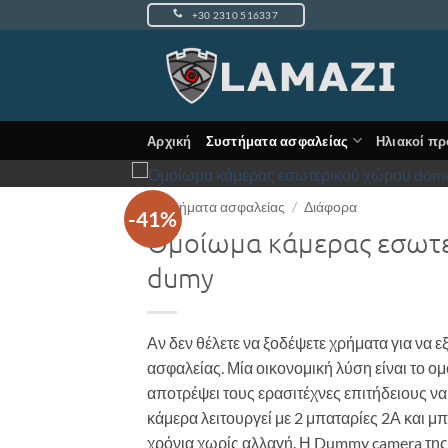
Μετάβαση
+30 2310 516337
στο
περιεχόμενο
Αρχική
Συστήματα ασφαλείας
Ηλιακοί πρ
Συστήματα ασφαλείας
/
Διάφορα
-41%
Ομοίωμα κάμερας εσωτ
dumy
Αν δεν θέλετε να ξοδέψετε χρήματα για να ε
ασφαλείας. Μία οικονομική λύση είναι το 
αποτρέψει τους ερασιτέχνες επιτήδειους ν
κάμερα λειτουργεί με 2 μπαταρίες 2Α και μπ
χρόνια χωρίς αλλαγή. Η Dummy camera της 