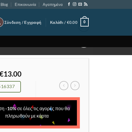
Blog
Επικοινωνία
Αγαπημένα
0
Σύνδεση / Εγγραφή
Καλάθι /
€
0.00
Add to
Wishlist
Original
Η
€
13.00
price
τρέχουσα
was:
τιμή
516337
€22.00.
είναι:
€13.00.
ση
-
10
%
σε όλες τις αγορές που θα
πληρωθούν με κάρτα