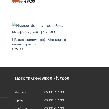
Original
Η
€
69.00
€
59.00
ist
Wishlist
price
τρέχουσα
was:
τιμή
€69.00.
είναι:
€59.00.
to
Add to
ist
Wishlist
M
Hλιακος dummy προβολέας κάμερα
ανιχνευτή κίνησης
€
29.00
Ώρες τηλεφωνικού κέντρου
Δευτέρα
09:00 -17:00
Τρίτη
09:00 -17:00
Τετάρτη
09:00 -17:00