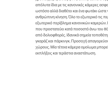
απόλυτα ίδια με τις κανονικές κάμερες ασφ
ωστόσο αλλά διαθέτει και ένα φωτάκι ώστε 
ανθρώπινη κίνηση. Όλο το εξωτερικό τις π
εξωτερικό περίβλημα κανονικών καμερών. Β
που προστατεύει κατά ποσοστό άνω του 80%
από δολιοφθορές. Ιδανικά σημεία τοποθέτ
γκαράζ και πάρκινγκ. Προσοχή απαγορεύον
χώρους. Μία τέτοια κάμερα ομοίωμα μπορε
εκπλήξεις και τεράστια αναστάτωση.