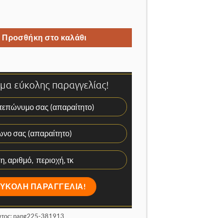
ερας εσωτερικού χώρου dome dumy ποσότητα
Προσθήκη στο καλάθι
α εύκολης παραγγελίας!
ντος:
pang225-381913