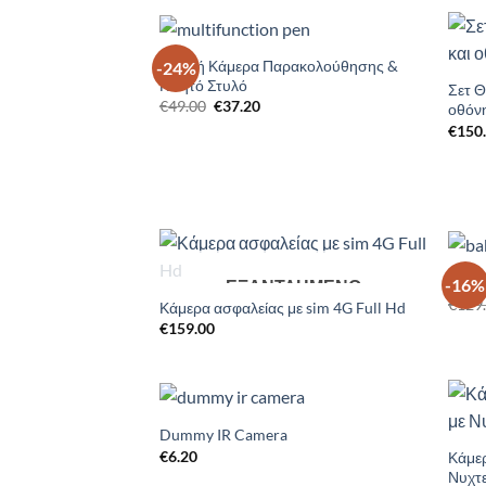
Κρυφή Κάμερα Παρακολούθησης &
-24%
Add to
Κινητό Στυλό
Wishlist
Σετ Θ
Original
Η
€
49.00
€
37.20
οθόν
price
τρέχουσα
€
150
was:
τιμή
€49.00.
είναι:
€37.20.
Baby 
-16%
ΕΞΑΝΤΛΗΜΈΝΟ
Add to
€
129
Wishlist
Κάμερα ασφαλείας με sim 4G Full Hd
€
159.00
Dummy IR Camera
Add to
€
6.20
Wishlist
Κάμε
Νυχτ