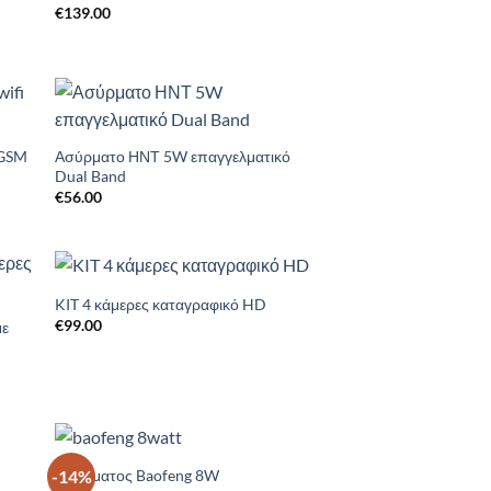
€
139.00
to
Add to
ist
Wishlist
+GSM
Ασύρματο ΗΝΤ 5W επαγγελματικό
Dual Band
€
56.00
KIT 4 κάμερες καταγραφικό HD
to
Add to
€
99.00
ist
Wishlist
με
Ασύρματος Baofeng 8W
-14%
to
Add to