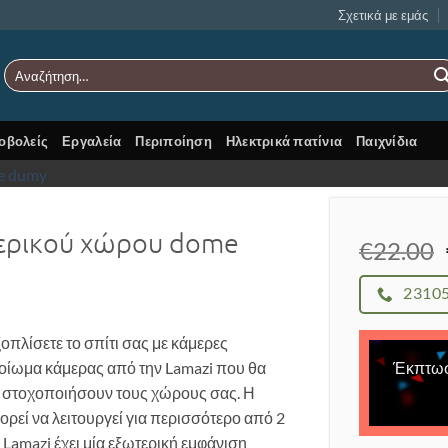
Σχετικά με εμάς
Αναζήτηση
για:
οβολείς
Εργαλεία
Περιποίηση
Ηλεκτρικά πατίνια
Παιχνίδια
ερικού χώρου dome
€
22.00
2310
ξοπλίσετε το σπίτι σας με κάμερες
Έκπτω
ομοίωμα κάμερας από την Lamazi που θα
α στοχοποιήσουν τους χώρους σας. Η
ορεί να λειτουργεί για περισσότερο από 2
Lamazi έχει μία εξωτερική εμφάνιση