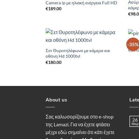
Wishlist
Ασύρμ
Camera ip με ηλιακή ενέργεια Full HD
κάμερ
€
189.00
€
98.
Pir S
-35%
Add to
€
69.
Wishlist
Σετ Θυροτηλέφωνο με κάμερα και
οθόνη Hd 1000tvl
€
180.00
About us
Lat
Σας καλωσορίζουμε στο e-shop
26
της Lamazi. Για να έχετε φτάσει
Μαρ
μέχρι εδώ σημαίνει ότι κάτι έχετε