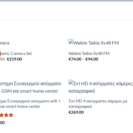
ramic Camera Set
Walkie Talkie Xs48 FM
Add to
Add 
Original
Η
Price
.00
€
219.00
€
74.00
–
€
94.00
Wishlist
Wishl
price
τρέχουσα
range:
was:
τιμή
€74.00
€259.00.
είναι:
through
€219.00.
€94.00
Add to
Add 
Wishlist
Wishl
ημα Συναγερμού ασύρματο wifi +
Σετ HD 4 ασύρματες κάμερες με
αι smart home center
καταγραφικό
€
269.00
ολογήθηκε
.00
από 5