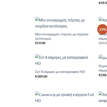
€
49.
-29%
Add to
Wishlist
Μίνι συναγερμός πόρτας με σειρήνα
Ασύρ
αυτόνομος
κάμε
€
59.00
€
69.
Θυρο
Add to
κάμε
Wishlist
Σετ 8 κάμερες με καταγραφικό HD
€
248
€
189.00
Add to