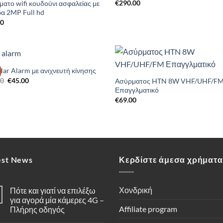
€
290.00
Wishlist
Wishl
ατο wifi κουδούνι ασφαλείας με
α 2MP Full hd
00
olar Alarm με ανιχνευτή κίνησης
Add to
Add 
Original
Η
00
€
45.00
Wishlist
Wishl
Ασύρματος HTN 8W VHF/UHF/F
price
τρέχουσα
Επαγγλματικό
was:
τιμή
€
69.00
€69.00.
είναι:
€45.00.
est News
Κερδίστε άμεσα χρήματα
Χονδρική
Πότε και γιατί να επιλέξω
για αγορά μία κάμερες 4G –
Affiliate program
Πλήρης οδηγός
Δεν