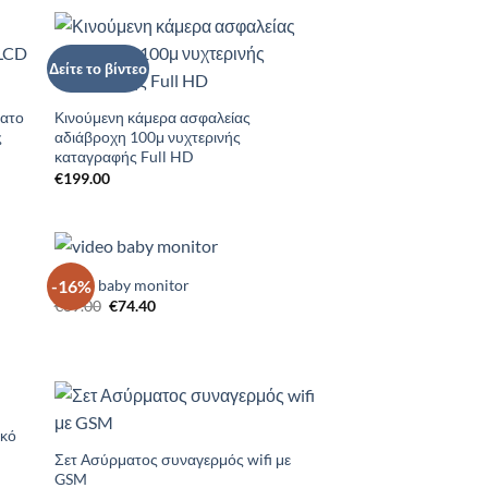
Δείτε το βίντεο
to
Add to
ist
Wishlist
ματο
Κινούμενη κάμερα ασφαλείας
ς
αδιάβροχη 100μ νυχτερινής
καταγραφής Full HD
€
199.00
Video baby monitor
-16%
to
Add to
Original
Η
€
89.00
€
74.40
ist
Wishlist
price
τρέχουσα
was:
τιμή
€89.00.
είναι:
€74.40.
ικό
to
Add to
ist
Wishlist
Σετ Ασύρματος συναγερμός wifi με
GSM