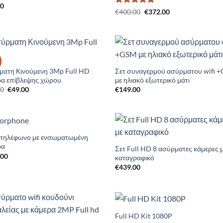
00
Βαθμολογήθηκε
Original
Η
€
400.00
€
372.00
price
τρέχουσα
με
5
από 5
was:
τιμή
€400.00.
είναι:
€372.00.
Add to
Add 
Wishlist
Wishl
ματη Κινούμενη 3Mp Full HD
Σετ συναγερμού ασύρματου wifi 
ρα επίβλεψης χώρου
με ηλιακό εξωτερικό μάτι
Original
Η
00
€
49.00
€
149.00
price
τρέχουσα
was:
τιμή
€69.00.
είναι:
€49.00.
τηλέφωνο με ενσωματωμένη
Add to
Add 
ρα
Wishlist
Wishl
Σετ Full HD 8 ασύρματες κάμερες 
.00
καταγραφικό
€
439.00
Full HD Kit 1080P
Add to
Add 