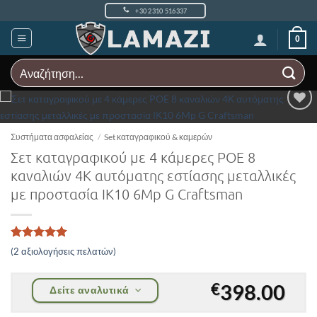
Μετάβαση
+30 2310 516337
στο
περιεχόμενο
0
Αναζήτηση
για:
Add to
Wishlist
Συστήματα ασφαλείας
/
Set καταγραφικού & καμερών
Σετ καταγραφικού με 4 κάμερες POE 8
καναλιών 4Κ αυτόματης εστίασης μεταλλικές
με προστασία ΙΚ10 6Mp G Craftsman
Βαθμολογήθηκε
2
(
2
αξιολογήσεις πελατών)
με
5
από 5
με βάση
βαθμολογίες
€
398.00
Δείτε αναλυτικά
πελάτη