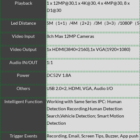
Playback
1 x 12MP@30,1 x 4K@30, 4 x 4MP@30, 8 x
D1@30
Led Distance
5M（1+1）/4M（2+2）/3M（3+3）/1080P（5
Video Input
8ch Max 12MP Cameras
Video Output
1x HDMI(3840×2160),1x VGA(1920×1080)
Audio IN/OUT
1:1
Power
DC52V 1.8A
Others
USB 2.0×2, HDMI, VGA, Audio I/O
Intelligent Function
Working with Same Series IPC: Human
Detection Recording,Human Detection
Search,Vehicle Detection; Smart Motion
Detection
Trigger Events
Recording, Email, Screen Tips, Buzzer, App push