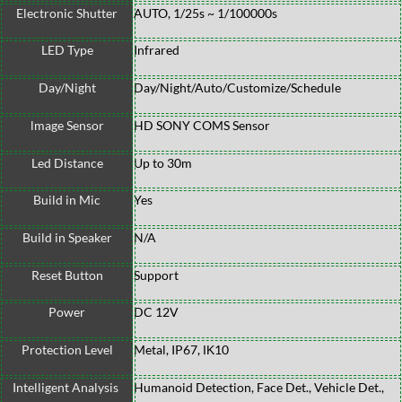
Electronic Shutter
AUTO, 1/25s ~ 1/100000s
LED Type
Infrared
Day/Night
Day/Night/Auto/Customize/Schedule
lmage Sensor
HD SONY COMS Sensor
Led Distance
Up to 30m
Build in Mic
Yes
Build in Speaker
N/A
Reset Button
Support
Power
DC 12V
Protection Level
Metal, IP67, ΙΚ10
Intelligent Analysis
Humanoid Detection, Face Det., Vehicle Det.,