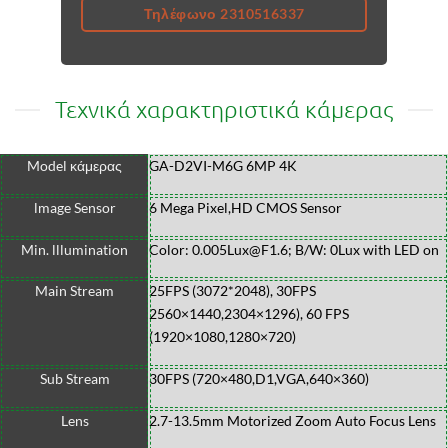
Τηλέφωνο 2310516337
Τεχνικά χαρακτηριστικά κάμερας
Model κάμερας
GA-D2VI-M6G 6MP 4K
lmage Sensor
6 Mega Pixel,HD CMOS Sensor
Min. lllumination
Color: 0.005Lux@F1.6; B/W: 0Lux with LED on
Main Stream
25FPS (3072*2048), 30FPS
2560×1440,2304×1296), 60 FPS
(1920×1080,1280×720)
Sub Stream
30FPS (720×480,D1,VGA,640×360)
Lens
2.7-13.5mm Motorized Zoom Auto Focus Lens