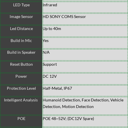
LED Type
Infrared
lmage Sensor
HD SONY COMS Sensor
Led Distance
Up to 40m
Build in Mic
Yes
Build in Speaker
N/A
Reset Button
Support
Power
DC 12V
Protection Level
Half-Metal, IP67
Intelligent Analysis
Humanoid Detection, Face Detection, Vehicle
Detection, Motion Detection
POE
POE 48~52V; (DC12V Spare)