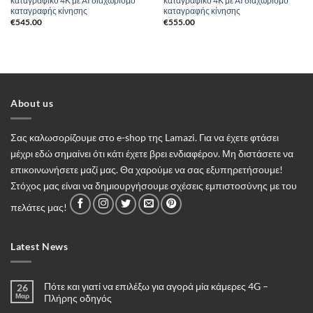
καταγραφικό 4Κ με AI διαχωρισμό
καταγραφικό 4Κ με AI διαχωρισμό
καταγραφής κίνησης
καταγραφής κίνησης
€
545.00
€
555.00
About us
Σας καλωσορίζουμε στο e-shop της Lamazi. Για να έχετε φτάσει
μέχρι εδώ σημαίνει ότι κάτι έχετε βρει ενδιαφέρον. Μη διστάσετε να
επικοινωνήσετε μαζί μας. Θα χαρούμε να σας εξυπηρετήσουμε!
Στόχος μας είναι να δημιουργήσουμε σχέσεις εμπιστοσύνης με του
πελάτες μας!
Latest News
Πότε και γιατί να επιλέξω για αγορά μία κάμερες 4G –
26
Μαρ
Πλήρης οδηγός
Δεν