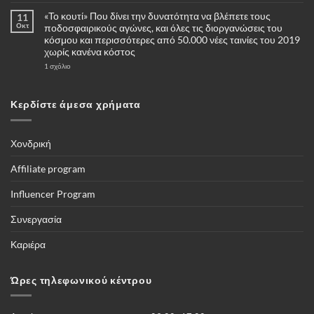
υπάρχουν
«Το κουτί» Που δίνει την δυνατότητα να βλέπετε τους
11
σχόλια
στο
Οκτ
ποδοσφαιρικούς αγώνες, και όλες τις διοργανώσεις του
Πότε
κόσμου και περισσότερες από 50.000 νέες ταινίες του 2019
και
γιατί
χωρίς κανένα κόστος
να
επιλέξω
στο
1 σχόλιο
για
«Το
αγορά
κουτί»
μία
Που
κάμερες
δίνει
Κερδίστε άμεσα χρήματα
4G
την
–
δυνατότητα
Πλήρης
να
οδηγός
βλέπετε
τους
Χονδρική
ποδοσφαιρικούς
αγώνες,
και
Affiliate program
όλες
τις
διοργανώσεις
Influencer Program
του
κόσμου
και
Συνεργασία
περισσότερες
από
50.000
Καριέρα
νέες
ταινίες
του
2019
Ώρες τηλεφωνικού κέντρου
χωρίς
κανένα
κόστος