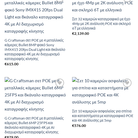
Add to
Add to
Wishlist
Wishlist
Σετ 32 καμερών καταγραφικό με ήχο
4Mp με 2Κ ανάλυση POE και σκληρό
6Τ με ελληνικά
€
2,139.00
G Craftsman σετ POE με 4 μεταλλικές
κάμερες Bullet 8MP φακό Sony
IMX415 20fps Dual Light και 8κάναλο
καταγραφικό 4Κ με AI διαχωρισμό
καταγραφής κίνησης
€
615.00
Add to
Add to
Wishlist
Wishlist
Σετ 10 καμερών ασφαλείας για σπίτια
και καταστήματα με καταγραφικό POE
G Craftsman σετ POE με 8 μεταλλικές
και 4K ανάλυσης με 5mp
κάμερες Bullet 6MP 25FPS και
€
576.00
8κάναλο καταγραφικό 4Κ με AI
διαχωρισμό καταγραφής κίνησης
€
879.00