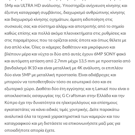
5Mp και ULTRA HD ανάλυσης. Υποστηρίζει ανίχνευση κίνησης και
έξυπνη καταγραφή συμβάντος, διαχωρισμό ανθρώπινης κίνησης
και διαχωρισμό κίνησης οχημάτων, άμεση ειδοποίηση στις
συσκευές σας και σύστημα αλάρμ και αποτροπής από το σημείο
καθώς επίσης και πολλά ακόμα πλεονεκτήματα στις ρυθμίσεις και
στις παραμέτρους που τα ορίζεται εσείς όποτε και όπως θέλετε με
ένα απλό κλικ. Όλες οι κάμερες διαθέτουν και μικρόφωνο και
βλέπουν μέρα και νύχτα οι δύο από αυτές έχουν 6MP SONY φακό
και αυτόματη εστίαση από 2,7mm μέχρι 13,5 mm με προστασία από
βανδαλισμό IK10 και είναι μεταλλική με 4Κ ανάλυση, οι επιπλέον
δύο είναι 5MP με μεταλλική προστασία. Είναι αδιάβροχες και
μπορούν να τοποθετηθούν τόσο σε εσωτερικό όσο και σε
εξωτερικό χώρο. Διαθέτει δύο έτη εγγύησης και η Lamazi που είναι ο
αποκλειστικός εισαγωγέας της G Craftsman στην Ελλάδα και την
Κύπρο έχει την δυνατότητα σε ηλεκτρολόγους και επίσημους
εγκαταστάτες να κάνει ειδικές τιμές χοντρικής. Δείτε παρακάτω
αναλυτικά όλα τα τεχνικά χαρακτηριστικά των καμερών και του
καταγραφικού και μη διστάσετε να επικοινωνήσετε μαζί μας για
οποιαδήποτε απορία έχετε.