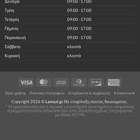
Δευτέρα
09:00 -17:00
Τρίτη
09:00 -17:00
Τετάρτη
09:00 -17:00
Πέμπτη
09:00 -17:00
Παρασκευή
09:00 -17:00
Σάββατο
κλειστά
Κυριακή
κλειστά
Visa
MasterCard
Cash
Dinners
Discover
American
On
Club
Express
Όροι χρήσης
Πολιτική επιστροφών
Ενημέρωση & συμβουλές
Επικοινωνία
Delivery
Copyright 2026 ©
Lamazi.gr
Με επιφύλαξη παντός δικαιώματος .
* H εγκατάσταση και η τεχνική υποστήριξή συστημάτων ασφαλείας
πραγματοποιείται αποκλειστικά από αδειοδοτημένες επιχειρήσεις
με άδεια ΙΕΠΥΑ.