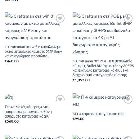
Add to
Add to
Wishlist
Wishlist
G Craftsman σετ wifi 8 καναλιών με
οκτώ μεταλλικές κάμερες 5MP Sony
και αναγνώριση προσώπου
G Craftsman σετ POE με 8 μεταλλικές
€
460.00
κάμερες Bullet 8MP φακό Sony 30FPS
και 8κάναλο καταγραφικό 4Κ με AI
διαχωρισμό καταγραφής κίνησης
€
1,395.00
Σετ 4 ηλιακές κάμερες 4MP
Add to
Add to
ασύρματες με μόνιτορ οθόνη
Wishlist
Wishlist
KIT 4 κάμερες καταγραφικό HD
ασύρματο καταγραφικό 2Κ
€
99.00
€
568.00