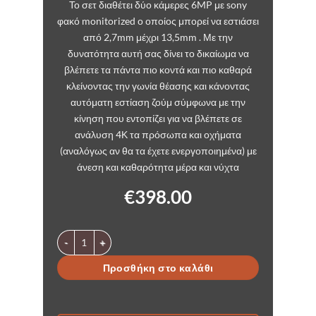
Το σετ διαθέτει δύο κάμερες 6MP με sony
φακό monitorized ο οποίος μπορεί να εστιάσει
από 2,7mm μέχρι 13,5mm . Με την
δυνατότητα αυτή σας δίνει το δικαίωμα να
βλέπετε τα πάντα πιο κοντά και πιο καθαρά
κλείνοντας την γωνία θέασης και κάνοντας
αυτόματη εστίαση ζούμ σύμφωνα με την
κίνηση που εντοπίζει για να βλέπετε σε
ανάλυση 4Κ τα πρόσωπα και οχήματα
(αναλόγως αν θα τα έχετε ενεργοποιημένα) με
άνεση και καθαρότητα μέρα και νύχτα
€
398.00
Σετ καταγραφικού με 4 κάμερες POE 8 καναλιών 4Κ αυτόμα
Προσθήκη στο καλάθι