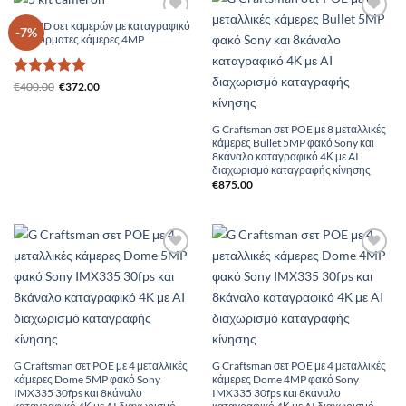
kit UHD σετ καμερών με καταγραφικό
Add to
Add to
-7%
με ασύρματες κάμερες 4MP
Wishlist
Wishlist
Βαθμολογήθηκε
Original
Η
€
400.00
€
372.00
price
τρέχουσα
με
5
από 5
was:
τιμή
€400.00.
είναι:
G Craftsman σετ POE με 8 μεταλλικές
€372.00.
κάμερες Bullet 5MP φακό Sony και
8κάναλο καταγραφικό 4Κ με AI
διαχωρισμό καταγραφής κίνησης
€
875.00
Add to
Add to
Wishlist
Wishlist
G Craftsman σετ POE με 4 μεταλλικές
G Craftsman σετ POE με 4 μεταλλικές
κάμερες Dome 5MP φακό Sony
κάμερες Dome 4MP φακό Sony
IMX335 30fps και 8κάναλο
IMX335 30fps και 8κάναλο