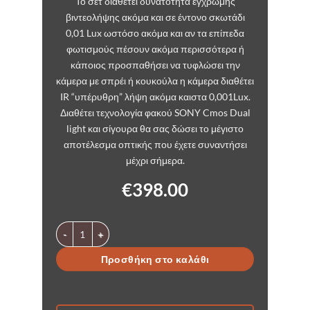
Το σετ διαθέτει δυνατότητα έγχρωμης
βιντεολήψης ακόμα και σε έντονο σκωτάδι
0,01 Lux ωστόσο ακόμα και αν τα επίπεδα
φωτισμούς πέσουν ακόμα περισσότερα ή
κάποιος προσπαθήσει να τυφλώσει την
κάμερα με σπρέι ή κουκούλα η κάμερα διαθέτει
IR “υπέρυθρη” λήψη ακόμα καιστα 0,001Lux.
Διαθέτει τεχνολογία φακού SONY Cmos Dual
light και σίγουρα θα σας δώσει το μέγιστο
αποτέλεσμα οπτικής που έχετε συναντήσει
μέχρι σήμερα.
€
398.00
Σετ καταγραφικού με 4 κάμερες POE 8 καναλιών 4Κ αυτόμα
Προσθήκη στο καλάθι