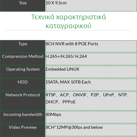
Size
10 X 9,5cm
Τεχνικά χαρακτηριστικά
καταγραφικού
Type
8CH NVR with 8 POE Ports
Compression Method
H.265+/H.265/ H.264
Operating System
Embedded LINUX
HDD
1SATA, MAX 10TB Each
Network Protocol
RTSP、ACP、ONVIF、P2P、UPnP、NTP、
DHCP、PPPoE
Incoming bandwidth
80Mbps
Video Preview
8CH*12MP@30fps and below