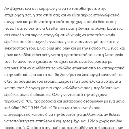
Αν ψάχνετε ένα σετ καμερών για να το τοποθετήσετε στην
επιχείρησή σας ή στο σπίτι σας και να είναι άκρως επαγγελματικό,
σύγχρονο και με δυνατότητα επέκτασης χωρίς καμία δέσμευση
ποτέ. Tότε το σετ της G Craftsman είναι η ιδανική επιλογή. Είναι ένα
σετ εύκολο και άκρως επαγγελματικό χωρίς να απαιτείται καμία
εξειδίκευση ούτε τεχνικές γνώσεις για τον συντονισμό του και την
εγκατάστασή του. Είναι plug and play και με την είσοδο POE ενός και
μόνο καλωδίου ethernet γίνεται η εγκατάστασή του και η λειτουργία
του. Το μόνο που χρειάζεται να έχετε εσείς είναι ένα ρούτερ με
ίντερνετ. Και να συνδέσετε το καλώδιο ethernet από το καταγραφικό
στην κάθε κάμερα και το σετ θα ξεκινήσει να λειτουργεί κανονικά με
όλες τις ρυθμίσεις του έτοιμες. Ξεχάστε τα πολύπλοκα συστήματα
και την παλιά λογική με ένα κάρο καλώδια να σας μπερδεύουν και
εξειδικευμένες διαδικασίες. Όλα γίνονται από την σύγχρονη
τεχνολογία POE, τροφοδοσία και μεταφοράς δεδομένων με ένα μόνο
καλώδιο “POE RJ45 Cable”. Το σετ ωστόσο είναι άκρος
επαγγελματικό και σας δίνει την δυνατότητα μελλοντικά, αν θέλετε
να τοποθετήσετε επιπλέον 4 κάμερες μέχρι και 12Mp χωρίς κανένα
περιορισμό. Ωστόσο στην τιμή συμπεριλαμβάνονται 4 κάμερες των