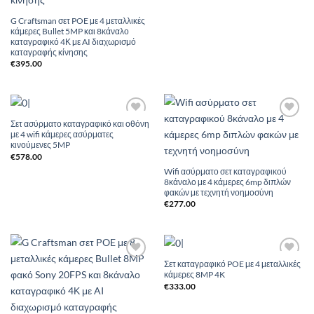
G Craftsman σετ POE με 4 μεταλλικές
κάμερες Bullet 5MP και 8κάναλο
καταγραφικό 4Κ με AI διαχωρισμό
καταγραφής κίνησης
€
395.00
Σετ ασύρματο καταγραφικό και οθόνη
Add to
Add to
με 4 wifi κάμερες ασύρματες
Wishlist
Wishlist
κινούμενες 5MP
€
578.00
Wifi ασύρματο σετ καταγραφικού
8κάναλο με 4 κάμερες 6mp διπλών
φακών με τεχνητή νοημοσύνη
€
277.00
Σετ καταγραφικό POE με 4 μεταλλικές
Add to
Add to
κάμερες 8MP 4K
Wishlist
Wishlist
€
333.00