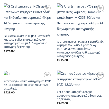
Add to
Add to
Wishlist
Wishlist
G Craftsman σετ POE με 4 μεταλλικές
κάμερες Bullet 6MP και 8κάναλο
G Craftsman σετ POE με 8 μεταλλικές
καταγραφικό 4Κ με AI διαχωρισμό
κάμερες Dome 8MP φακό Sony
καταγραφής κίνησης
IMX335 30fps και 8κάναλο
€
495.00
καταγραφικό 4Κ με AI διαχωρισμό
καταγραφής κίνησης
€
915.00
Σετ επαγγελματικό καταγραφικό POE
Add to
Add to
4K με 4 οπτικές κάμερες 50 μέτρων
Wishlist
Wishlist
μεταλλικές
Σετ 4 ασύρματες κάμερες με
€
529.00
ασύρματο καταγραφικό οθόνη LCD
13,3ίντσες
€
469.00