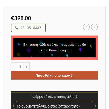
€
398.00
2310516337
Έκπτωση
-
10
%
σε όλες τις αγορές που θα
πληρωθούν με κάρτα
Σετ καταγραφικού με 4 κάμερες POE 8 καναλιών 4Κ αυτόματης εσ
Προσθήκη στο καλάθι
Φόρμα εύκολης παραγγελίας!