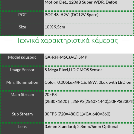
Motion Det., 120dB Super WDR, Defog
POE
POE 48~52V; (DC12V Spare)
Size
10 X 9,5cm
Τεχνικά χαρακτηριστικά κάμερας
Model κάμερας
GA-RFI-M5C(AG) 5MP
lmage Sensor
5 Mega Pixel,HD CMOS Sensor
Min. lllumination
Color: 0.005Lux@F1.6; B/W: 0Lux with LED on
Main Stream
20FPS
(2880×1620）,25FPS(2560×1440),30FPS(2304×
Sub Stream
30FPS (720×480,D1,VGA,640×360)
Lens
3.6mm Standard; 2.8mm/6mm Optional