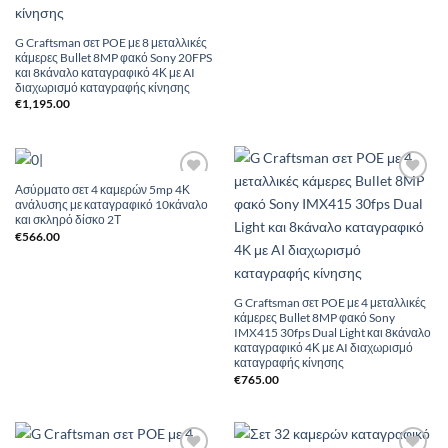
G Craftsman σετ POE με 8 μεταλλικές
κάμερες Bullet 8MP φακό Sony 20FPS
και 8κάναλο καταγραφικό 4Κ με AI
διαχωρισμό καταγραφής κίνησης
€
1,195.00
Ασύρματο σετ 4 καμερών 5mp 4Κ
Add to
Add to
ανάλυσης με καταγραφικό 10κάναλο
Wishlist
Wishlist
και σκληρό δίσκο 2Τ
€
566.00
G Craftsman σετ POE με 4 μεταλλικές
κάμερες Bullet 8MP φακό Sony
IMX415 30fps Dual Light και 8κάναλο
καταγραφικό 4Κ με AI διαχωρισμό
καταγραφής κίνησης
€
765.00