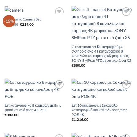
Panoramic Camera Set
Add to
Add to
-15%
Original
Η
Wishlist
Wishlist
€
259.00
€
219.00
price
τρέχουσα
was:
τιμή
€259.00.
είναι:
€219.00.
G craftsman set Καταγραφικό με
σκληρό δίσκο 4Τ καταγραφικό 8
καναλιών και κάμερες 4Κ με φακούς
SONY 8MPκαι PTZ με οπτικό ζούμ Χ5
€
880.00
Add to
Add to
Wishlist
Wishlist
Σετ καταγραφικό 8 καμερών με 8mp
Σετ 10 καμερών με 16κάναλο
φακό και ανάλυση 4K POE
καταγραφικό και καλωδιώσεις 5mp
POE 4K
€
383.00
€
1,216.00