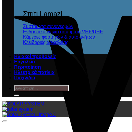
Σπίτι Lamazi
Συστήματα συναγερμών
Ενδοεπικοινωνία ασύρματη VHF/UHF
Κάμερες φορτηγών & αυτοκινήτων
Κλειδαριές ασφαλείας
Ηλιακοί προβολείς
Εργαλεία
Περιποίηση
Ηλεκτρικά πατίνια
Παιχνίδια
Αναζήτηση
για: