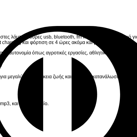
τες λάμπες, θύρες usb, bluetooth, fm και προβολείς. Ιδανικό γ
 charging και φόρτιση σε 4 ώρες ακόμα και με σύννεφα!
κή αυτονομία όπως αγροτικές εργασίες, αθλητικές δραστηριότητε
s
α μεγαλύτερη διάρκεια ζωής και λιγότερη κατανάλωσης! Διαθέτ
 mp3, και δυνατό ηχείο.