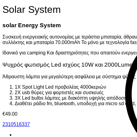
Solar System
solar Energy System
Συσκευή ενεργειακής αυτονομίας με τεράστια μπαταρία, άθραυσ
συλλέκτης και μπαταρία 70.000mAh To μόνο με τεχνολογία fast
Ιδανικό για camping Και δραστηριότητες που απαιτούν ενεργεια
Ψυχρός φωτισμός Led ισχύος 10W και 2000Lumen
Άθραυστη λάμπα για μεγαλύτερη ασφάλεια με σύστημα ψύξης γι
1Χ Spot Light Led προβολέας 4000κεριών
2Χ usb θύρες για φορτιστές και συσκευές
3Χ Led bulbs λάμπες με διακόπτη υψηλής απόδοσης
Διαθέτει ράδιο fm, bluetooth, υποδοχή για micro sd card,
€
49.00
2310516337