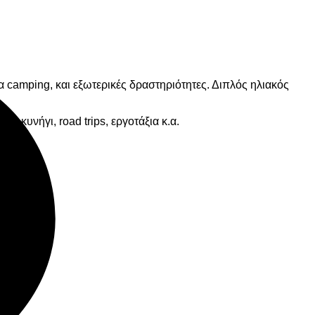
D
C
ια camping, και εξωτερικές δραστηριότητες. Διπλός ηλιακός
ς κυνήγι, road trips, εργοτάξια κ.α.
ει: