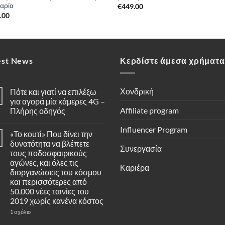
αρία
€
449.00
.00
est News
Κερδίστε άμεσα χρήματα
Χονδρική
Πότε και γιατί να επιλέξω
για αγορά μία κάμερες 4G –
Affiliate program
Πλήρης οδηγός
Δεν
υπάρχουν
Influencer Program
«Το κουτί» Που δίνει την
σχόλια
στο
δυνατότητα να βλέπετε
Πότε
Συνεργασία
τους ποδοσφαιρικούς
και
γιατί
αγώνες, και όλες τις
Καριέρα
να
διοργανώσεις του κόσμου
επιλέξω
για
και περισσότερες από
αγορά
50.000 νέες ταινίες του
μία
κάμερες
2019 χωρίς κανένα κόστος
4G
στο
1 σχόλιο
–
«Το
Πλήρης
κουτί»