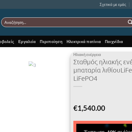
Σχετικά με εμάς
Αναζήτηση
για:
οβολείς
Εργαλεία
Περιποίηση
Ηλεκτρικά πατίνια
Παιχνίδια
Ηλιακή ενέργεια
Σταθμός ηλιακής εν
Add to
μπαταρία λιθίουLiF
Wishlist
LiFePO4
€
1,540.00
Έκπτωση
-
10
%
σε όλες