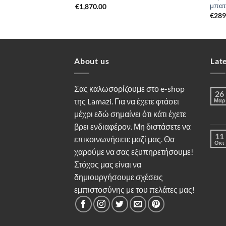
μπατ
€
1,870.00
€
289
About us
Lat
Σας καλωσορίζουμε στο e-shop
26
της Lamazi. Για να έχετε φτάσει
Μαρ
μέχρι εδώ σημαίνει ότι κάτι έχετε
βρει ενδιαφέρον. Μη διστάσετε να
11
επικοινωνήσετε μαζί μας. Θα
Οκτ
χαρούμε να σας εξυπηρετήσουμε!
Στόχος μας είναι να
δημιουργήσουμε σχέσεις
εμπιστοσύνης με του πελάτες μας!