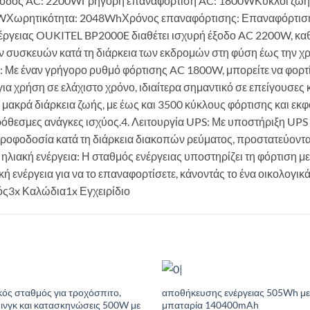
Έξοδος AC: 2200WΓρήγορη επαναφόρτιση AC: 1800WΚύκλοι ζωής
WΧωρητικότητα: 2048WhΧρόνος επαναφόρτισης: Επαναφόρτιση 
έργειας OUKITEL BP2000E διαθέτει ισχυρή έξοδο AC 2200W, καθι
 συσκευών κατά τη διάρκεια των εκδρομών στη φύση έως την χ
η: Με έναν γρήγορο ρυθμό φόρτισης AC 1800W, μπορείτε να φορτ
ς για χρήση σε ελάχιστο χρόνο, ιδιαίτερα σημαντικό σε επείγουσες
μακρά διάρκεια ζωής, με έως και 3500 κύκλους φόρτισης και εκφ
ρόθεσμες ανάγκες ισχύος.4. Λειτουργία UPS: Με υποστήριξη UPS
τροφοδοσία κατά τη διάρκεια διακοπών ρεύματος, προστατεύοντα
 ηλιακή ενέργεια: Η σταθμός ενέργειας υποστηρίζει τη φόρτιση με
ή ενέργεια για να το επαναφορτίσετε, κάνοντάς το ένα οικολογικ
ός3x Καλώδια1x Εγχειρίδιο
κός σταθμός για τροχόσπιτο,
αποθήκευσης ενέργειας 505Wh με
Add to
Add
ινγκ και κατασκηνώσεις 500W με
μπαταρία 140400mAh
Wishlist
Wish