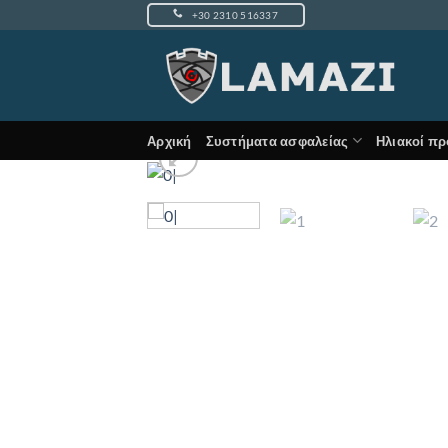
Μετάβαση
+30 2310 516337
στο
περιεχόμενο
Αρχική
Συστήματα ασφαλείας
Ηλιακοί πρ