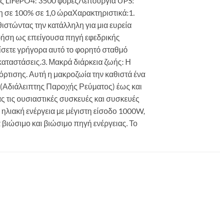
 LiFePO4: 3500 φορέςΛειτουργία UPS:
σε 100% σε 1,0 ώραΧαρακτηριστικά:1.
στώντας την κατάλληλη για μια ευρεία
ρήση ως επείγουσα πηγή εφεδρικής
ίσετε γρήγορα αυτό το φορητό σταθμό
 καταστάσεις.3. Μακρά διάρκεια ζωής: Η
όρτισης. Αυτή η μακροζωία την καθιστά ένα
 (Αδιάλειπτης Παροχής Ρεύματος) έως και
ς τις ουσιαστικές συσκευές και συσκευές
 ηλιακή ενέργεια με μέγιστη είσοδο 1000W,
ά βιώσιμο και βιώσιμο πηγή ενέργειας. Το
 to
list