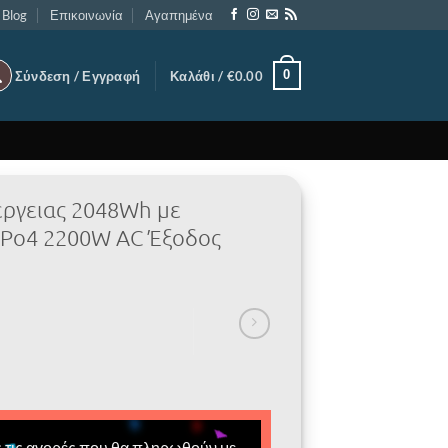
Blog
Επικοινωνία
Αγαπημένα
0
Σύνδεση / Εγγραφή
Καλάθι /
€
0.00
έργειας 2048Wh με
ePo4 2200W AC Έξοδος
 τις αγορές που θα πληρωθούν με