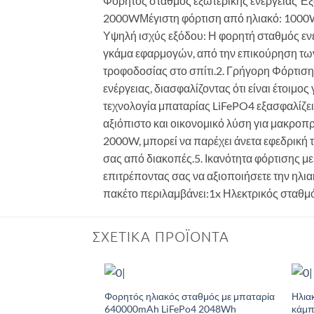
Φορητός σταθμός εξωτερικής ενέργειας 
2000WΜέγιστη φόρτιση από ηλιακό: 1000
Υψηλή ισχύς εξόδου: Η φορητή σταθμός εν
γκάμα εφαρμογών, από την επικούρηση των
τροφοδοσίας στο σπίτι.2. Γρήγορη Φόρτισ
ενέργειας, διασφαλίζοντας ότι είναι έτοιμο
τεχνολογία μπαταρίας LiFePO4 εξασφαλίζει 
αξιόπιστο και οικονομικό λύση για μακροπ
2000W, μπορεί να παρέχει άνετα εφεδρική 
σας από διακοπές.5. Ικανότητα φόρτισης με
επιτρέποντας σας να αξιοποιήσετε την ηλιακ
πακέτο περιλαμβάνει:1x Ηλεκτρικός σταθμ
ΣΧΕΤΙΚΆ ΠΡΟΪΌΝΤΑ
Φορητός ηλιακός σταθμός με μπαταρία
Ηλια
Add to
640000mAh LiFePo4 2048Wh
κάμπ
Wishlist