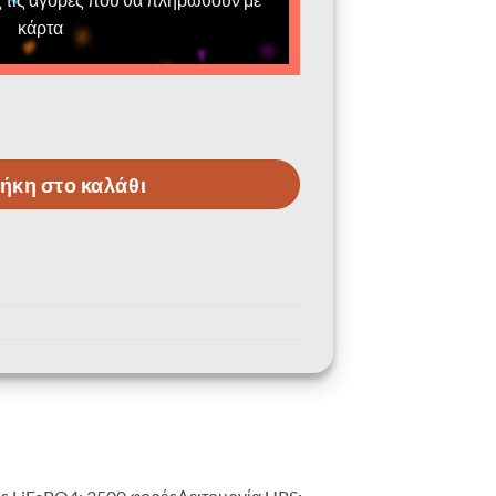
κάρτα
ιας 2048Wh με μπαταρία λιθίουLiFePo4 2200W AC Έξοδο
ήκη στο καλάθι