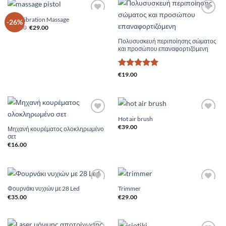
Gun Vibration Massage
Add to
Add to
-26%
Original
Η
Wishlist
Wishlist
€
39.00
€
29.00
price
τρέχουσα
was:
τιμή
Πολυσυσκευή περιποίησης σώματος
€39.00.
είναι:
και προσώπου επαναφορτιζόμενη
€29.00.
Βαθμολογήθηκε
€
19.00
με
5
από 5
Hot air brush
Add to
Add to
Wishlist
Wishlist
€
39.00
Μηχανή κουρέματος ολοκληρωμένο
σετ
€
16.00
Φουρνάκι νυχιών με 28 Led
Trimmer
Add to
Add to
Wishlist
Wishlist
€
35.00
€
29.00