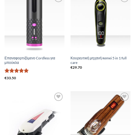
Add to
Add to
Wishlist
Wishlist
Επαναφορτιζόμενο Cordless για
Κουρευτική μηχανή κemei 5 in 1 full
μπούκλα
care
€
29.70
Βαθμολογήθηκε
€
33.50
με
5
από 5
Add to
Add to
Wishlist
Wishlist