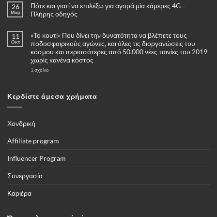
Πότε και γιατί να επιλέξω για αγορά μία κάμερες 4G –
26
Μαρ
Πλήρης οδηγός
Δεν
υπάρχουν
«Το κουτί» Που δίνει την δυνατότητα να βλέπετε τους
11
σχόλια
στο
Οκτ
ποδοσφαιρικούς αγώνες, και όλες τις διοργανώσεις του
Πότε
κόσμου και περισσότερες από 50.000 νέες ταινίες του 2019
και
γιατί
χωρίς κανένα κόστος
να
επιλέξω
στο
1 σχόλιο
για
«Το
αγορά
κουτί»
μία
Που
κάμερες
δίνει
Κερδίστε άμεσα χρήματα
4G
την
–
δυνατότητα
Πλήρης
να
οδηγός
βλέπετε
τους
Χονδρική
ποδοσφαιρικούς
αγώνες,
και
Affiliate program
όλες
τις
διοργανώσεις
Influencer Program
του
κόσμου
και
Συνεργασία
περισσότερες
από
50.000
Καριέρα
νέες
ταινίες
του
2019