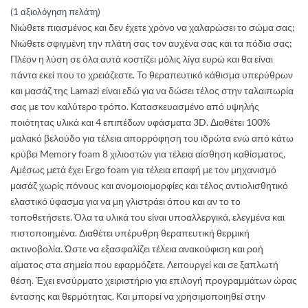
Βαθμολογήθηκε
1
(
1
αξιολόγηση πελάτη)
με
5
από 5
Νιώθετε πιασμένος και δεν έχετε χρόνο να χαλαρώσει το σώμα σας;
με βάση
βαθμολογία
Νιώθετε σφιγμένη την πλάτη σας τον αυχένα σας και τα πόδια σας;
πελάτη
Πλέον η λύση σε όλα αυτά κοστίζει μόλις λίγα ευρώ και θα είναι
πάντα εκεί που το χρειάζεστε. Το θεραπευτικό κάθισμα υπερύθρων
και μασάζ της Lamazi είναι εδώ για να δώσει τέλος στην ταλαιπωρία
σας με τον καλύτερο τρόπο. Κατασκευασμένο από υψηλής
ποιότητας υλικά και 4 επιπέδων υφάσματα 3D. Διαθέτει 100%
μαλακό βελούδο για τέλεια απορρόφηση του ιδρώτα ενώ από κάτω
κρύβει Memory foam 8 χιλιοστών για τέλεια αίσθηση καθίσματος,
Αμέσως μετά έχει Ergo foam για τέλεια επαφή με τον μηχανισμό
μασάζ χωρίς πόνους και ανομοιομορφίες και τέλος αντιολισθητικό
ελαστικό ύφασμα για να μη γλιστράει όπου και αν το το
τοποθετήσετε. Όλα τα υλικά του είναι υποαλλεργικά, ελεγμένα και
πιστοποιημένα. Διαθέτει υπέρυθρη θεραπευτική θερμική
ακτινοβολία. Ώστε να εξασφαλίζει τέλεια ανακούφιση και ροή
αίματος στα σημεία που εφαρμόζετε. Λειτουργεί και σε ξαπλωτή
θέση. Έχει ενσύρματο χειριστήριο για επιλογή προγραμμάτων ώρας
έντασης και θερμότητας. Και μπορεί να χρησιμοποιηθεί στην