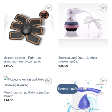
Add to
Add to
Wishlist
Wishlist
Six pack Booster – Παθητική
Συσκευή μασάζ με υπέρυθρες
εκγύμναση και τόνωση μυών
αντικυτταριδική
€
19.00
€
26.00
Add to
Add to
Εγγύηση τιμής
Wishlist
Wishlist
Μασιά ισιωτική μαλλιών με μεγάλες
πλάκες
€
14.00