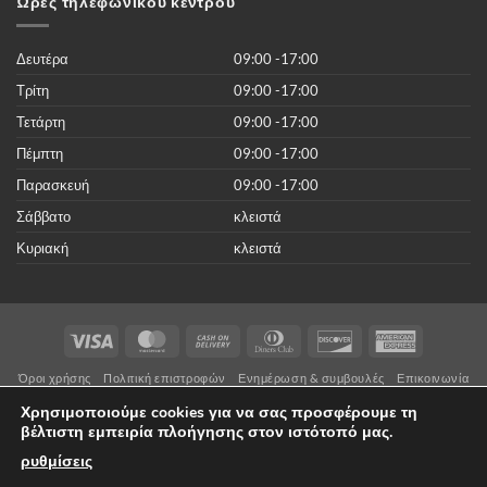
Ώρες τηλεφωνικού κέντρου
χωρίς
κανένα
κόστος
Δευτέρα
09:00 -17:00
Τρίτη
09:00 -17:00
Τετάρτη
09:00 -17:00
Πέμπτη
09:00 -17:00
Παρασκευή
09:00 -17:00
Σάββατο
κλειστά
Κυριακή
κλειστά
Visa
MasterCard
Cash
Dinners
Discover
American
On
Club
Express
Όροι χρήσης
Πολιτική επιστροφών
Ενημέρωση & συμβουλές
Επικοινωνία
Delivery
Copyright 2026 ©
Lamazi.gr
Με επιφύλαξη παντός δικαιώματος .
Χρησιμοποιούμε cookies για να σας προσφέρουμε τη
* H εγκατάσταση και η τεχνική υποστήριξή συστημάτων ασφαλείας
βέλτιστη εμπειρία πλοήγησης στον ιστότοπό μας.
πραγματοποιείται αποκλειστικά από αδειοδοτημένες επιχειρήσεις
με άδεια ΙΕΠΥΑ.
ρυθμίσεις