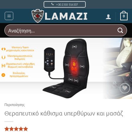
Μετάβαση
+30 2310 516337
στο
περιεχόμενο
0
Αναζήτηση
για:
Add to
Wishlist
Περιποίησης
Θεραπευτικό κάθισμα υπερθύρων και μασάζ