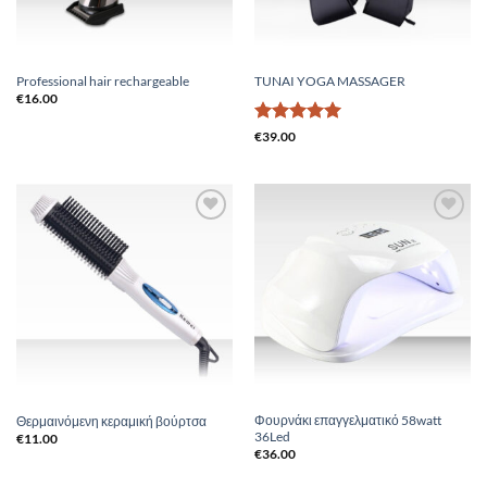
Professional hair rechargeable
TUNAI YOGA MASSAGER
€
16.00
Βαθμολογήθηκε
€
39.00
με
5
από 5
Add to
Add to
Wishlist
Wishlist
Φουρνάκι επαγγελματικό 58watt
Θερμαινόμενη κεραμική βούρτσα
36Led
€
11.00
€
36.00