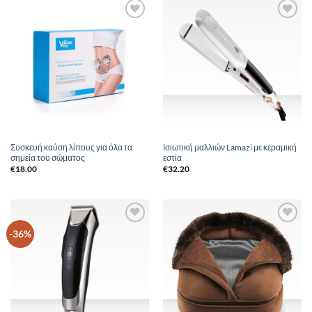
Add to
Add to
Wishlist
Wishlist
Συσκευή καύση λίπους για όλα τα
Ισιωτική μαλλιών Lamazi με κεραμική
σημεία του σώματος
εστία
€
18.00
€
32.20
Add to
Add to
-36%
Wishlist
Wishlist