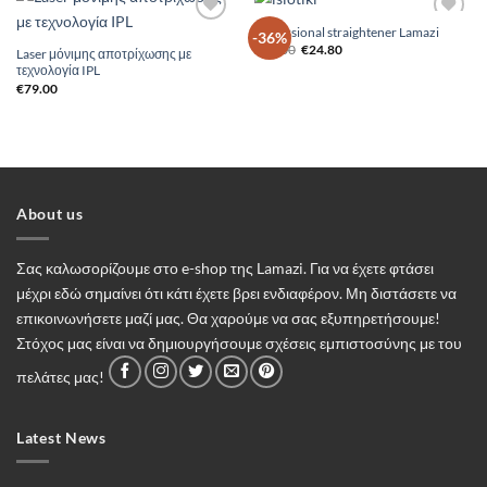
Professional straightener Lamazi
Add to
Add to
-36%
Original
Η
Wishlist
Wishlist
€
39.00
€
24.80
Laser μόνιμης αποτρίχωσης με
price
τρέχουσα
τεχνολογία IPL
was:
τιμή
€39.00.
είναι:
€
79.00
€24.80.
About us
Σας καλωσορίζουμε στο e-shop της Lamazi. Για να έχετε φτάσει
μέχρι εδώ σημαίνει ότι κάτι έχετε βρει ενδιαφέρον. Μη διστάσετε να
επικοινωνήσετε μαζί μας. Θα χαρούμε να σας εξυπηρετήσουμε!
Στόχος μας είναι να δημιουργήσουμε σχέσεις εμπιστοσύνης με του
πελάτες μας!
Latest News