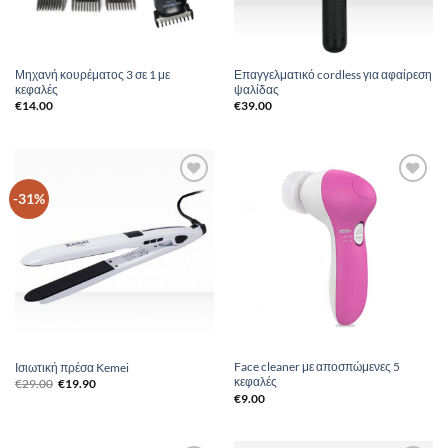
Μηχανή κουρέματος 3 σε 1 με
Επαγγελματικό cordless για αφαίρεση
κεφαλές
ψαλίδας
€
14.00
€
39.00
Add to
Add to
-31%
Wishlist
Wishlist
Face cleaner με αποσπώμενες 5
Ισιωτική πρέσα Kemei
κεφαλές
Original
Η
€
29.00
€
19.90
price
τρέχουσα
€
9.00
was:
τιμή
€29.00.
είναι:
€19.90.