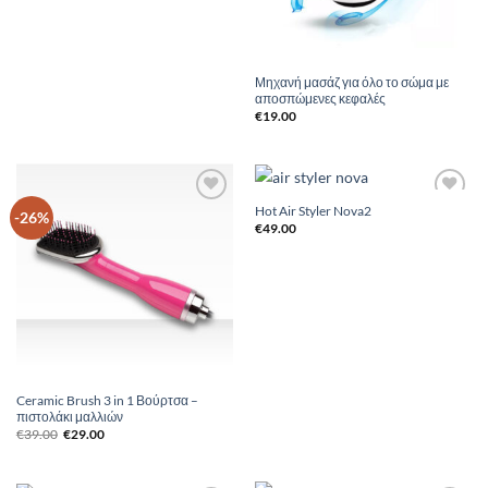
Μηχανή μασάζ για όλο το σώμα με
αποσπώμενες κεφαλές
€
19.00
Hot Air Styler Nova2
Add to
Add to
-26%
Wishlist
Wishlist
€
49.00
Ceramic Brush 3 in 1 Βούρτσα –
πιστολάκι μαλλιών
Original
Η
€
39.00
€
29.00
price
τρέχουσα
was:
τιμή
€39.00.
είναι:
€29.00.