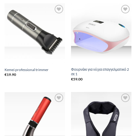
Add to
Add to
Wishlist
Wishlist
Φουρνάκι για νύχια επαγγελματικό 2
Kemei professional trimmer
σε 1
€
19.90
€
59.00
Add to
Add to
Wishlist
Wishlist