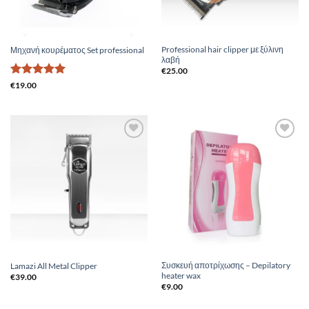
Professional hair clipper με ξύλινη
Μηχανή κουρέματος Set professional
λαβή
€
25.00
Βαθμολογήθηκε
€
19.00
με
5
από 5
Add to
Add to
Wishlist
Wishlist
Συσκευή αποτρίχωσης – Depilatory
Lamazi All Metal Clipper
heater wax
€
39.00
€
9.00