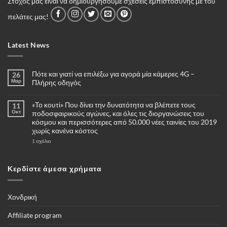
Στόχος μας είναι να δημιουργήσουμε σχέσεις εμπιστοσύνης με του
πελάτες μας!
Latest News
Πότε και γιατί να επιλέξω για αγορά μία κάμερες 4G –
26
Μαρ
Πλήρης οδηγός
Δεν
υπάρχουν
«Το κουτί» Που δίνει την δυνατότητα να βλέπετε τους
11
σχόλια
στο
Οκτ
ποδοσφαιρικούς αγώνες, και όλες τις διοργανώσεις του
Πότε
κόσμου και περισσότερες από 50.000 νέες ταινίες του 2019
και
γιατί
χωρίς κανένα κόστος
να
επιλέξω
στο
1 σχόλιο
για
«Το
αγορά
κουτί»
μία
Που
κάμερες
δίνει
Κερδίστε άμεσα χρήματα
4G
την
–
δυνατότητα
Πλήρης
να
οδηγός
βλέπετε
τους
Χονδρική
ποδοσφαιρικούς
αγώνες,
και
Affiliate program
όλες
τις