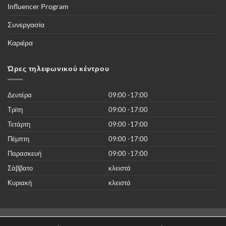
διοργανώσεις
Influencer Program
του
κόσμου
και
Συνεργασία
περισσότερες
από
50.000
Καριέρα
νέες
ταινίες
του
2019
Ώρες τηλεφωνικού κέντρου
χωρίς
κανένα
κόστος
Δευτέρα
09:00 -17:00
Τρίτη
09:00 -17:00
Τετάρτη
09:00 -17:00
Πέμπτη
09:00 -17:00
Παρασκευή
09:00 -17:00
Σάββατο
κλειστά
Κυριακή
κλειστά
Visa
MasterCard
Cash
Dinners
Discover
American