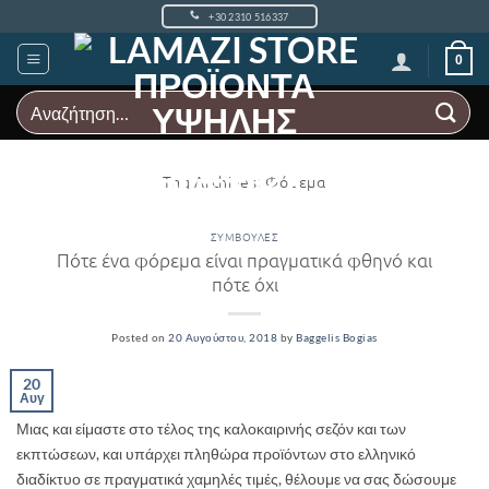
Μετάβαση
+30 2310 516337
στο
περιεχόμενο
0
Αναζήτηση
για:
Tag Archives:
Φόρεμα
ΣΥΜΒΟΥΛΈΣ
Πότε ένα φόρεμα είναι πραγματικά φθηνό και
πότε όχι
Posted on
20 Αυγούστου, 2018
by
Baggelis Bogias
20
Αυγ
Μιας και είμαστε στο τέλος της καλοκαιρινής σεζόν και των
εκπτώσεων, και υπάρχει πληθώρα προϊόντων στο ελληνικό
διαδίκτυο σε πραγματικά χαμηλές τιμές, θέλουμε να σας δώσουμε