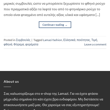
μερικές συμβουλές ώστε να μπορέσετε ξεχωρίσετε το φθηνό ρούχο
που πραγματικά αξίζει τα λεφτά του από το φτηνιάρικο ρούχο το
οποίο είναι φτιαγμένο από ευτελής αξίας υλικά και υφάσματα […]
Continue reading
→
Posted in
Συμβουλές
|
Tagged
Lamazi fashion
,
Ελληνικά
,
ποιότητας
,
Τιμή
,
φθηνά
,
Φόρεμα
,
φορέματα
Leave a comment
About us
Σας καλωσορίζουμε στο e-shop της Lamazi. Για να έχετε φτάσει
μέχρι εδώ σημαίνει ότι κάτι έχετε βρει ενδιαφέρον. Μη διστάσετε να
επικοινωνήσετε μαζί μας. Θα χαρούμε να σας εξυπηρετήσουμε!