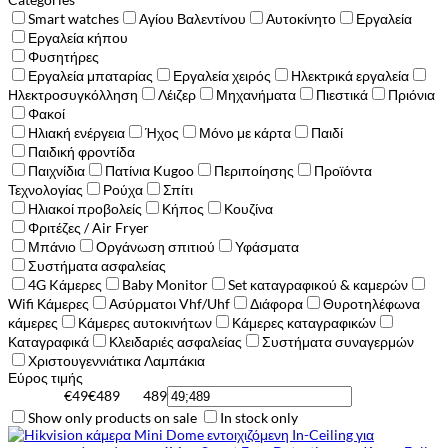
Smart watches
Αγίου Βαλεντίνου
Αυτοκίνητο
Εργαλεία
Εργαλεία κήπου
Φυσητήρες
Εργαλεία μπαταρίας
Εργαλεία χειρός
Ηλεκτρικά εργαλεία
Ηλεκτροσυγκόλληση
Λέιζερ
Μηχανήματα
Πιεστικά
Πριόνια
Φακοί
Ηλιακή ενέργεια
Ήχος
Μόνο με κάρτα
Παιδί
Παιδική φροντίδα
Παιχνίδια
Πατίνια Kugoo
Περιποίησης
Προϊόντα
Τεχνολογίας
Ρούχα
Σπίτι
Ηλιακοί προβολείς
Κήπος
Κουζίνα
Φριτέζες / Air Fryer
Μπάνιο
Οργάνωση σπιτιού
Υφάσματα
Συστήματα ασφαλείας
4G Kάμερες
Baby Monitor
Set καταγραφικού & καμερών
Wifi Κάμερες
Ασύρματοι Vhf/Uhf
Διάφορα
Θυροτηλέφωνα
κάμερες
Κάμερες αυτοκινήτων
Κάμερες καταγραφικών
Καταγραφικά
Κλειδαριές ασφαλείας
Συστήματα συναγερμών
Χριστουγεννιάτικα Λαμπάκια
Εύρος τιμής
€49
€489
489
379
269
159
49
Show only products on sale
In stock only