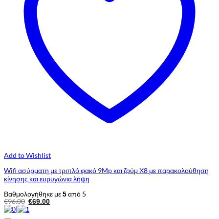
Add to Wishlist
Wifi ασύρματη με τριπλό φακό 9Mp και ζούμ Χ8 με παρακολούθηση
κίνησης και ευρυγώνια λήψη
Βαθμολογήθηκε με
από 5
5
Original
Η
€
96.00
€
69.00
price
τρέχουσα
was:
τιμή