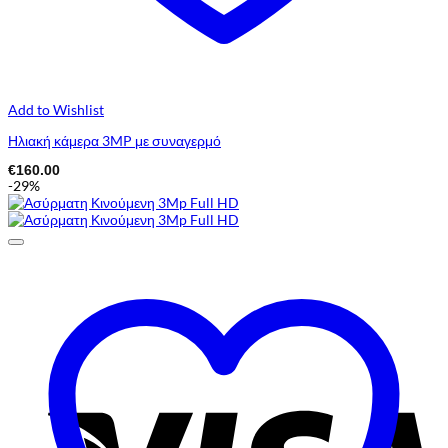
Add to Wishlist
Ηλιακή κάμερα 3MP με συναγερμό
€
160.00
-29%
V