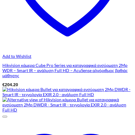
Add to Wishlist
Hikvision κάμερα Cube Pro Series για καταγραφικά ενσύρματη 2Mp
WDR – Smart IR – ανάλυση Full HD – AcuSense αλγόριθμος βαθιάς
μάθησης
€
204.20