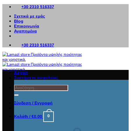
Μετάβαση
+30 2310 516337
στο
Σχετικά με εμάς
περιεχόμενο
Blog
Επικοινωνία
Αγαπημένα
+30 2310 516337
Αρχική
Συστήματα ασφαλείας
Αναζήτηση
για:
Σύνδεση / Εγγραφή
0
Καλάθι /
€
0.00