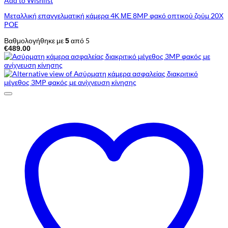
Add to Wishlist
Μεταλλική επαγγελματική κάμερα 4Κ ΜΕ 8MP φακό οπτικού ζούμ 20Χ
POE
Βαθμολογήθηκε με
από 5
5
€
489.00