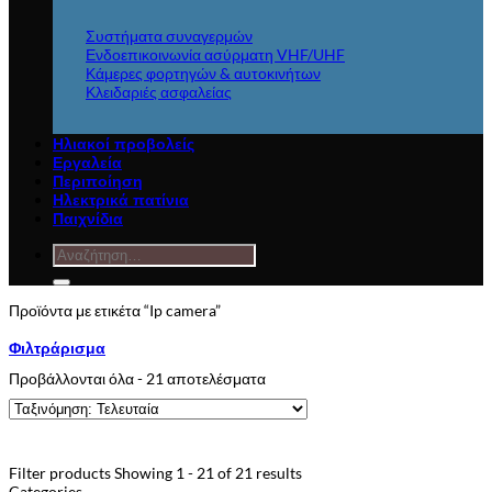
Συστήματα συναγερμών
Ενδοεπικοινωνία ασύρματη VHF/UHF
Κάμερες φορτηγών & αυτοκινήτων
Κλειδαριές ασφαλείας
Ηλιακοί προβολείς
Εργαλεία
Περιποίηση
Ηλεκτρικά πατίνια
Παιχνίδια
Αναζήτηση
για:
Προϊόντα με ετικέτα “Ip camera”
Φιλτράρισμα
Sorted
Προβάλλονται όλα - 21 αποτελέσματα
by
latest
Filter products
Showing 1 - 21 of 21 results
Categories