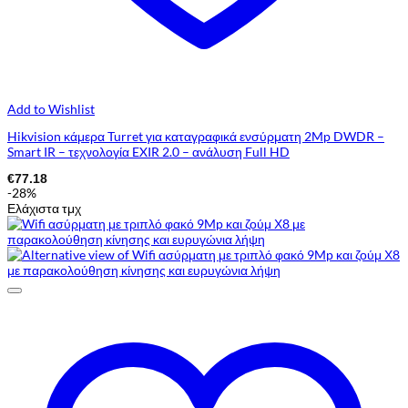
Add to Wishlist
Hikvision κάμερα Turret για καταγραφικά ενσύρματη 2Mp DWDR –
Smart IR – τεχνολογία EXIR 2.0 – ανάλυση Full HD
€
77.18
-28%
Ελάχιστα τμχ