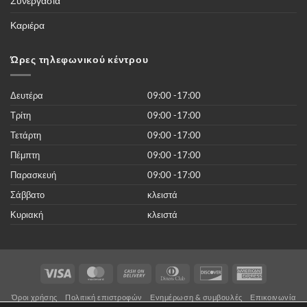
Συνεργασία
περισσότερες
από
50.000
Καριέρα
νέες
ταινίες
του
2019
Ώρες τηλεφωνικού κέντρου
χωρίς
κανένα
κόστος
Δευτέρα
09:00 -17:00
Τρίτη
09:00 -17:00
Τετάρτη
09:00 -17:00
Πέμπτη
09:00 -17:00
Παρασκευή
09:00 -17:00
Σάββατο
κλειστά
Κυριακή
κλειστά
Visa
MasterCard
Cash
Dinners
Discover
American
On
Club
Express
Όροι χρήσης
Πολιτική επιστροφών
Ενημέρωση & συμβουλές
Επικοινωνία
Delivery