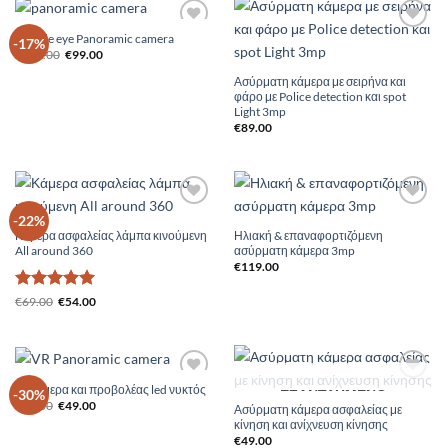
Double eye Panoramic camera
Add to
Add to
-17%
Original
Η
Wishlist
Wishlist
€
119.00
€
99.00
price
τρέχουσα
was:
τιμή
Ασύρματη κάμερα με σειρήνα και
€119.00.
είναι:
φάρο με Police detection και spot
€99.00.
Light 3mp
€
89.00
Add to
Add to
-22%
Wishlist
Wishlist
Κάμερα ασφαλείας λάμπα κινούμενη
Ηλιακή & επαναφορτιζόμενη
All around 360
ασύρματη κάμερα 3mp
€
119.00
Βαθμολογήθηκε
Original
Η
€
69.00
€
54.00
price
τρέχουσα
με
5
από 5
was:
τιμή
€69.00.
είναι:
€54.00.
Ip Κάμερα και προβολέας led νυκτός
Add to
Add to
-30%
ΕΞΑΝΤΛΗΜΈΝΟ
Original
Η
Wishlist
Wishlist
€
70.00
€
49.00
Ασύρματη κάμερα ασφαλείας με
price
τρέχουσα
κίνηση και ανίχνευση κίνησης
was:
τιμή
€70.00.
είναι:
€
49.00