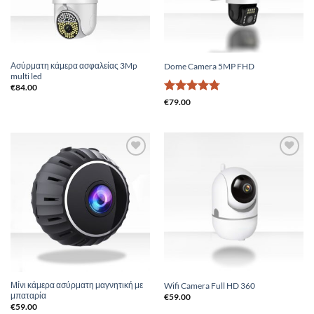
Ασύρματη κάμερα ασφαλείας 3Mp
Dome Camera 5MP FHD
multi led
€
84.00
Βαθμολογήθηκε
€
79.00
με
4.75
από 5
Add to
Add to
Wishlist
Wishlist
Μίνι κάμερα ασύρματη μαγνητική με
Wifi Camera Full HD 360
μπαταρία
€
59.00
€
59.00