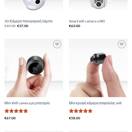
3D Κάμερα πανοραμική λάμπα
Smart wifi camera v380
Original
Η
€
49.00
€
37.00
€
63.00
price
τρέχουσα
was:
τιμή
€49.00.
είναι:
€37.00.
Add to
Add to
Wishlist
Wishlist
Μίνι Wifi camera με μπαταρία
Μίνι κρυφή κάμερα ασφαλείας wifi
Βαθμολογήθηκε
Βαθμολογήθηκε
€
67.00
€
58.00
με
5
από 5
με
5
από 5