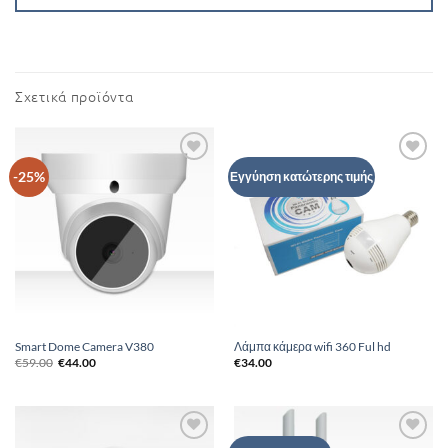
Σχετικά προϊόντα
Add to
Add to
-25%
Εγγύηση κατώτερης τιμής
Wishlist
Wishlist
Smart Dome Camera V380
Λάμπα κάμερα wifi 360 Ful hd
Original
Η
€
59.00
€
44.00
€
34.00
price
τρέχουσα
was:
τιμή
€59.00.
είναι:
€44.00.