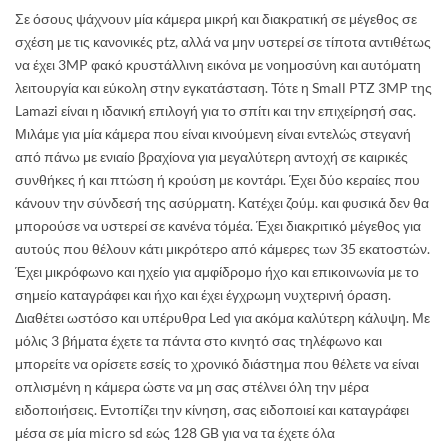
Σε όσους ψάχνουν μία κάμερα μικρή και διακρατική σε μέγεθος σε
σχέση με τις κανονικές ptz, αλλά να μην υστερεί σε τίποτα αντιθέτως
να έχει 3MP φακό κρυστάλλινη εικόνα με νοημοσύνη και αυτόματη
λειτουργία και εύκολη στην εγκατάσταση. Τότε η Small PTZ 3MP της
Lamazi είναι η ιδανική επιλογή για το σπίτι και την επιχείρησή σας.
Μιλάμε για μία κάμερα που είναι κινούμενη είναι εντελώς στεγανή
από πάνω με ενιαίο βραχίονα για μεγαλύτερη αντοχή σε καιρικές
συνθήκες ή και πτώση ή κρούση με κοντάρι. Έχει δύο κεραίες που
κάνουν την σύνδεσή της ασύρματη. Κατέχει ζούμ. και φυσικά δεν θα
μπορούσε να υστερεί σε κανένα τόμέα. Έχει διακριτικό μέγεθος για
αυτούς που θέλουν κάτι μικρότερο από κάμερες των 35 εκατοστών.
Έχει μικρόφωνο και ηχείο για αμφίδρομο ήχο και επικοινωνία με το
σημείο καταγράφει και ήχο και έχει έγχρωμη νυχτερινή όραση.
Διαθέτει ωστόσο και υπέρυθρα Led για ακόμα καλύτερη κάλυψη. Με
μόλις 3 βήματα έχετε τα πάντα στο κινητό σας τηλέφωνο και
μπορείτε να ορίσετε εσείς το χρονικό διάστημα που θέλετε να είναι
οπλισμένη η κάμερα ώστε να μη σας στέλνει όλη την μέρα
ειδοποιήσεις. Εντοπίζει την κίνηση, σας ειδοποιεί και καταγράφει
μέσα σε μία micro sd εώς 128 GB για να τα έχετε όλα