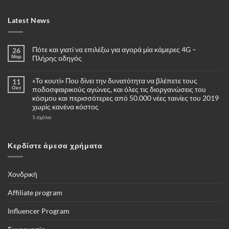
Latest News
Πότε και γιατί να επιλέξω για αγορά μία κάμερες 4G –
26
Μαρ
Πλήρης οδηγός
Δεν
υπάρχουν
«Το κουτί» Που δίνει την δυνατότητα να βλέπετε τους
11
σχόλια
στο
Οκτ
ποδοσφαιρικούς αγώνες, και όλες τις διοργανώσεις του
Πότε
κόσμου και περισσότερες από 50.000 νέες ταινίες του 2019
και
γιατί
χωρίς κανένα κόστος
να
επιλέξω
στο
1 σχόλιο
για
«Το
αγορά
κουτί»
μία
Που
κάμερες
δίνει
Κερδίστε άμεσα χρήματα
4G
την
–
δυνατότητα
Πλήρης
να
οδηγός
βλέπετε
τους
Χονδρική
ποδοσφαιρικούς
αγώνες,
και
Affiliate program
όλες
τις
διοργανώσεις
Influencer Program
του
κόσμου
και