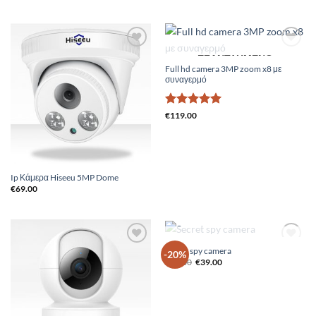
Add to
Add to
ΕΞΑΝΤΛΗΜΈΝΟ
Wishlist
Wishlist
Full hd camera 3MP zoom x8 με
συναγερμό
Βαθμολογήθηκε
€
119.00
με
5
από 5
Ip Κάμερα Hiseeu 5MP Dome
€
69.00
ΕΞΑΝΤΛΗΜΈΝΟ
Secret spy camera
Add to
Add to
-20%
Original
Η
Wishlist
Wishlist
€
49.00
€
39.00
price
τρέχουσα
was:
τιμή
€49.00.
είναι:
€39.00.