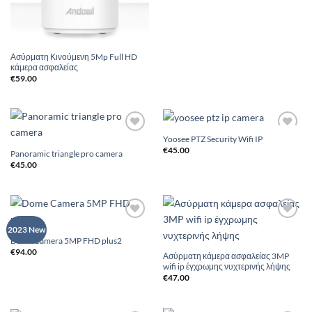
Ασύρματη Κινούμενη 5Mp Full HD
κάμερα ασφαλείας
€
59.00
Yoosee PTZ Security Wifi IP
Add to
Add to
Wishlist
Wishlist
€
45.00
Panoramic triangle pro camera
€
45.00
Add to
Add to
2023 New
Wishlist
Wishlist
Dome Camera 5MP FHD plus2
€
94.00
Ασύρματη κάμερα ασφαλείας 3MP
wifi ip έγχρωμης νυχτερινής λήψης
€
47.00