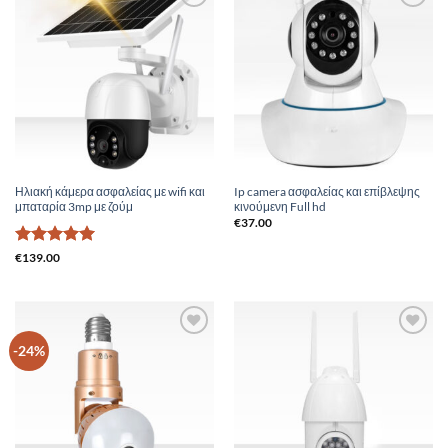
Add to
Add to
Wishlist
Wishlist
Ηλιακή κάμερα ασφαλείας με wifi και
Ip camera ασφαλείας και επίβλεψης
μπαταρία 3mp με ζούμ
κινούμενη Full hd
€
37.00
Βαθμολογήθηκε
€
139.00
με
5
από 5
Add to
Add to
-24%
Wishlist
Wishlist