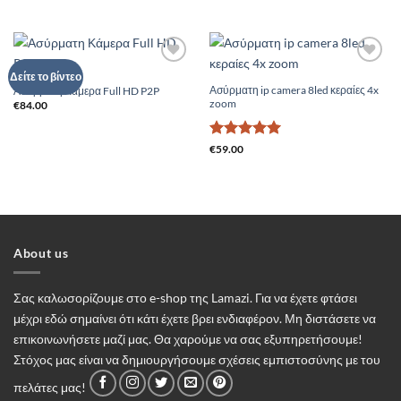
€49.00.
Add to
Add to
Δείτε το βίντεο
Wishlist
Wishlist
Ασύρματη ip camera 8led κεραίες 4x
Ασύρματη Κάμερα Full HD P2P
zoom
€
84.00
Βαθμολογήθηκε
€
59.00
με
5
από 5
About us
Σας καλωσορίζουμε στο e-shop της Lamazi. Για να έχετε φτάσει
μέχρι εδώ σημαίνει ότι κάτι έχετε βρει ενδιαφέρον. Μη διστάσετε να
επικοινωνήσετε μαζί μας. Θα χαρούμε να σας εξυπηρετήσουμε!
Στόχος μας είναι να δημιουργήσουμε σχέσεις εμπιστοσύνης με του
πελάτες μας!