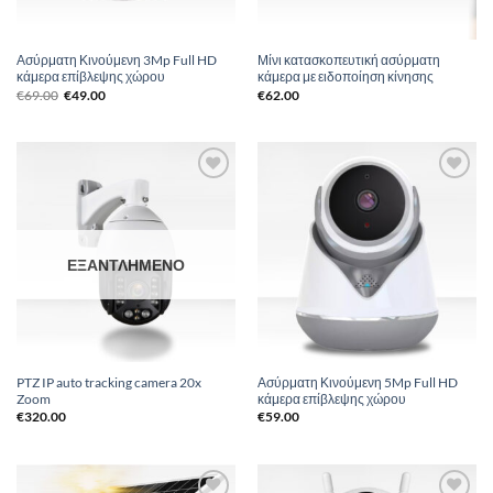
Ασύρματη Κινούμενη 3Mp Full HD
Μίνι κατασκοπευτική ασύρματη
κάμερα επίβλεψης χώρου
κάμερα με ειδοποίηση κίνησης
Original
Η
€
69.00
€
49.00
€
62.00
price
τρέχουσα
was:
τιμή
€69.00.
είναι:
€49.00.
Add to
Add to
Wishlist
Wishlist
ΕΞΑΝΤΛΗΜΈΝΟ
PTZ IP auto tracking camera 20x
Ασύρματη Κινούμενη 5Mp Full HD
Zoom
κάμερα επίβλεψης χώρου
€
320.00
€
59.00