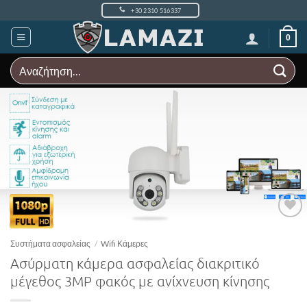
Μετάβαση
+30 2310 516337
στο
περιεχόμενο
0
Αναζήτηση
για:
Add to
Wishlist
Συστήματα ασφαλείας
/
Wifi Κάμερες
Ασύρματη κάμερα ασφαλείας διακριτικό
μέγεθος 3MP φακός με ανίχνευση κίνησης