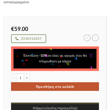
καταγεγραμμένα.
€
59.00
2310516337
Έκπτωση
-
10
%
σε όλες τις αγορές που θα
πληρωθούν με κάρτα
Ασύρματη κάμερα ασφαλείας διακριτικό μέγεθος 3MP φακός με 
Προσθήκη στο καλάθι
Φόρμα εύκολης παραγγελίας!