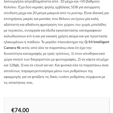
λειτουργήσει απροβλημάτιστα από -10 μέχρι και +50 βαθμούς
Κελσίου. Έχει δύο κεραίες ψηλής εμβέλειας 5DB για ασύρματη
σύνδεση μέχρι και 20 μέτρα μακρυά από το ρούτερ. Είναι ιδανική για
επιτηρήσεις μικρές και μεσαίες που θέλουν να έχουν μία καλή,
αξιόπιστη και αδιάλυτη φρούρηση του χώρου του χωρίς μπελάδες
με τεχνικούς, συνεργεία και έξοδα εγκατάστασης καταγραφικών
καλωδιώσεων κτλ ή και για οικιακή χρήση ακόμα και για προστασία
ηλικιωμένων ή παιδιών. To μεγάλο πλεονέκτημα της
Q-S4 Intelligent
Camera 4k
εκτός από όλα τα παραπάνω είναι ότι έχει την
δυνατότητα καταγραφής με τρείς τρόπους, 1) στον αποθηκευτικό
χώρο κινητό των διαχειριστών με φωτογραφίες, 2) σε κάρτα sd μέχρι
και 128gb, 3) και σε cloud server. Και φυσικά όλα τα παραπάνω είναι
απολύτως παραμετροποιήσιμα μέσω των ρυθμίσεων της
εφαρμογής για να φτιάξετε τις δικές custon ρυθμίσεις σύμφωνα με
τις απαιτήσεις σας.
€
74.00