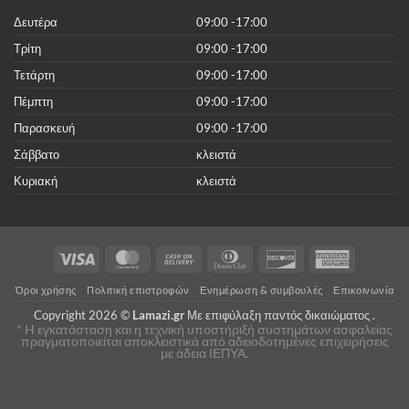
κόστος
Δευτέρα
09:00 -17:00
Τρίτη
09:00 -17:00
Τετάρτη
09:00 -17:00
Πέμπτη
09:00 -17:00
Παρασκευή
09:00 -17:00
Σάββατο
κλειστά
Κυριακή
κλειστά
Visa
MasterCard
Cash
Dinners
Discover
American
On
Club
Express
Όροι χρήσης
Πολιτική επιστροφών
Ενημέρωση & συμβουλές
Επικοινωνία
Delivery
Copyright 2026 ©
Lamazi.gr
Με επιφύλαξη παντός δικαιώματος .
* H εγκατάσταση και η τεχνική υποστήριξή συστημάτων ασφαλείας
πραγματοποιείται αποκλειστικά από αδειοδοτημένες επιχειρήσεις
με άδεια ΙΕΠΥΑ.