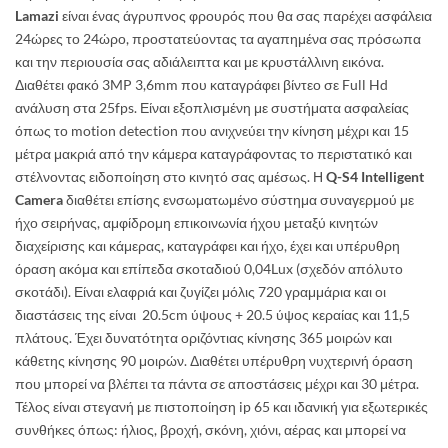
Lamazi
είναι ένας άγρυπνος φρουρός που θα σας παρέχει ασφάλεια
24ώρες το 24ώρο, προστατεύοντας τα αγαπημένα σας πρόσωπα
και την περιουσία σας αδιάλειπτα και με κρυστάλλινη εικόνα.
Διαθέτει φακό 3MP 3,6mm που καταγράφει βίντεο σε Full Hd
ανάλυση στα 25fps. Είναι εξοπλισμένη με συστήματα ασφαλείας
όπως το motion detection που ανιχνεύει την κίνηση μέχρι και 15
μέτρα μακριά από την κάμερα καταγράφοντας το περιστατικό και
στέλνοντας ειδοποίηση στο κινητό σας αμέσως. Η
Q-S4 Intelligent
Camera
διαθέτει επίσης ενσωματωμένο σύστημα συναγερμού με
ήχο σειρήνας, αμφίδρομη επικοινωνία ήχου μεταξύ κινητών
διαχείρισης και κάμερας, καταγράφει και ήχο, έχει και υπέρυθρη
όραση ακόμα και επίπεδα σκοταδιού 0,04Lux (σχεδόν απόλυτο
σκοτάδι). Είναι ελαφριά και ζυγίζει μόλις 720 γραμμάρια και οι
διαστάσεις της είναι 20.5cm ύψους + 20.5 ύψος κεραίας και 11,5
πλάτους. Έχει δυνατότητα οριζόντιας κίνησης 365 μοιρών και
κάθετης κίνησης 90 μοιρών. Διαθέτει υπέρυθρη νυχτερινή όραση
που μπορεί να βλέπει τα πάντα σε αποστάσεις μέχρι και 30 μέτρα.
Τέλος είναι στεγανή με πιστοποίηση ip 65 και ιδανική για εξωτερικές
συνθήκες όπως: ήλιος, βροχή, σκόνη, χιόνι, αέρας και μπορεί να