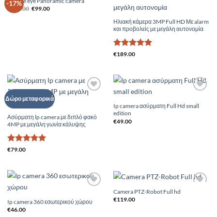
Double eye Panoramic camera
Add to
Add to
-17%
Original
Η
Wishlist
Wishlist
€
119.00
€
99.00
price
τρέχουσα
was:
τιμή
Ηλιακή κάμερα 3MP Full HD Με alarm
€119.00.
είναι:
και προβολείς με μεγάλη αυτονομία
€99.00.
Βαθμολογήθηκε
€
189.00
με
5
από 5
Add to
Add to
Δώρο μεταφορικά
Wishlist
Wishlist
Ip camera ασύρματη Full Hd small
edition
Ασύρματη Ιp camera με διπλό φακό
€
49.00
4MP με μεγάλη γωνία κάλυψης
Βαθμολογήθηκε
€
79.00
με
5
από 5
Camera PTZ-Robot Full hd
Add to
Add to
Wishlist
Wishlist
€
119.00
Ip camera 360 εσωτερικού χώρου
€
46.00