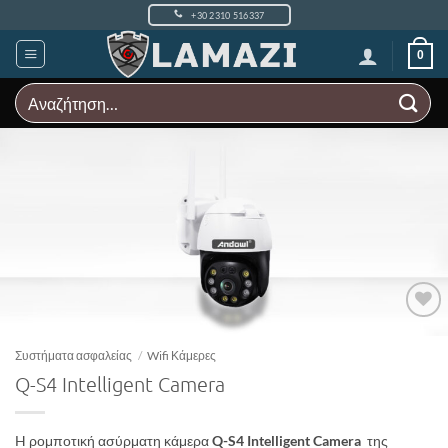
Μετάβαση
+30 2310 516337
στο
περιεχόμενο
0
Αναζήτηση
για:
Add to
Wishlist
Συστήματα ασφαλείας
/
Wifi Κάμερες
Q-S4 Intelligent Camera
H ρομποτική ασύρματη κάμερα
Q-S4 Intelligent Camera
της