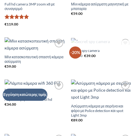
Wishlist
Wishlist
Full hd camera 3MP zoom x8 με
Μίνι κάμερα ασύρματη μαγνητική με
συναγερμό
μπαταρία
€
59.00
Βαθμολογήθηκε
€
119.00
με
5
από 5
ΕΞΑΝΤΛΗΜΈΝΟ
Secret spy camera
Add to
Add to
-20%
Original
Η
Wishlist
Wishlist
€
49.00
€
39.00
Μίνι κατασκοπευτική σπαστή κάμερα
price
τρέχουσα
ασύρματη
was:
τιμή
€49.00.
είναι:
€
59.00
€39.00.
Add to
Add to
Εγγύηση κατώτερης τιμής
Wishlist
Wishlist
Λάμπα κάμερα wifi 360 Ful hd
€
34.00
Ασύρματη κάμερα με σειρήνα και
φάρο με Police detection και spot
Light 3mp
€
89.00