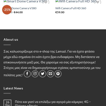
Smart Dome Camera V380
Wifi Camera Full HD 360
Add to
Add to
-25%
Original
Η
Wishlist
Wishlist
€
59.00
€
44.00
€
59.00
price
τρέχουσα
was:
τιμή
€59.00.
είναι:
€44.00.
About us
Σας καλωσορίζουμε στο e-shop της Lamazi. Για να έχετε φτάσει
μέχρι εδώ σημαίνει ότι κάτι έχετε βρει ενδιαφέρον. Μη διστάσετε να
επικοινωνήσετε μαζί μας. Θα χαρούμε να σας εξυπηρετήσουμε!
Στόχος μας είναι να δημιουργήσουμε σχέσεις εμπιστοσύνης με του
πελάτες μας!
Latest News
Πότε και γιατί να επιλέξω για αγορά μία κάμερες 4G –
26
Μαρ
Πλήρης οδηγός