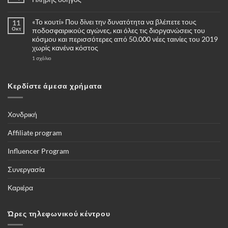
Δεν
υπάρχουν
«Το κουτί» Που δίνει την δυνατότητα να βλέπετε τους
11
σχόλια
στο
Οκτ
ποδοσφαιρικούς αγώνες, και όλες τις διοργανώσεις του
Πότε
κόσμου και περισσότερες από 50.000 νέες ταινίες του 2019
και
γιατί
χωρίς κανένα κόστος
να
επιλέξω
στο
1 σχόλιο
για
«Το
αγορά
κουτί»
μία
Που
κάμερες
δίνει
Κερδίστε άμεσα χρήματα
4G
την
–
δυνατότητα
Πλήρης
να
οδηγός
βλέπετε
τους
Χονδρική
ποδοσφαιρικούς
αγώνες,
και
Affiliate program
όλες
τις
διοργανώσεις
Influencer Program
του
κόσμου
και
Συνεργασία
περισσότερες
από
50.000
Καριέρα
νέες
ταινίες
του
2019
Ώρες τηλεφωνικού κέντρου
χωρίς
κανένα