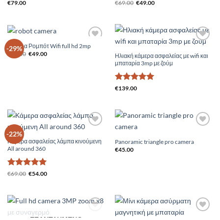
Βαθμολογήθηκε
Original
Η
€
79.00
€
69.00
€
49.00
price
τρέχουσα
με
4.75
was:
τιμή
από 5
€69.00.
είναι:
€49.00.
Κάμερα Ρομπότ Wifi full hd 2mp
Add to
Add to
-29%
Original
Η
Wishlist
Wishlist
€
69.00
€
49.00
Ηλιακή κάμερα ασφαλείας με wifi και
price
τρέχουσα
μπαταρία 3mp με ζούμ
was:
τιμή
€69.00.
είναι:
€49.00.
Βαθμολογήθηκε
€
139.00
με
5
από 5
Add to
Add to
-22%
Wishlist
Wishlist
Κάμερα ασφαλείας λάμπα κινούμενη
Panoramic triangle pro camera
All around 360
€
45.00
Βαθμολογήθηκε
Original
Η
€
69.00
€
54.00
price
τρέχουσα
με
5
από 5
was:
τιμή
€69.00.
είναι:
€54.00.
Add to
Add to
ΕΞΑΝΤΛΗΜΈΝΟ