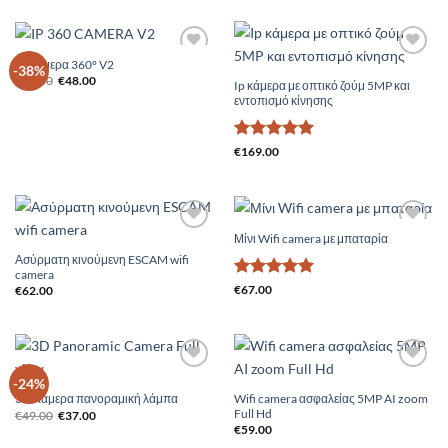
IP Cαμερα 360° V2
Add to
Add to
-38%
Original
Η
Wishlist
Wishlist
€
78.00
€
48.00
Ip κάμερα με οπτικό ζούμ 5MP και
price
τρέχουσα
εντοπισμό κίνησης
was:
τιμή
€78.00.
είναι:
€48.00.
Βαθμολογήθηκε
€
169.00
με
5
από 5
Μίνι Wifi camera με μπαταρία
Add to
Add to
Wishlist
Wishlist
Ασύρματη κινούμενη ESCAM wifi
camera
Βαθμολογήθηκε
€
67.00
€
62.00
με
5
από 5
Add to
Add to
-24%
Wishlist
Wishlist
Wifi camera ασφαλείας 5MP AI zoom
3D Κάμερα πανοραμική λάμπα
Full Hd
Original
Η
€
49.00
€
37.00
price
τρέχουσα
€
59.00
was:
τιμή