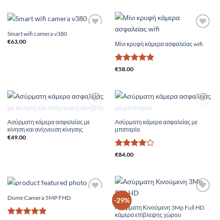
€49.00.
είναι:
€37.00.
Smart wifi camera v380
Add to
Add to
Wishlist
Wishlist
€
63.00
Μίνι κρυφή κάμερα ασφαλείας wifi
Βαθμολογήθηκε
€
58.00
με
5
από 5
Add to
Add to
ΕΞΑΝΤΛΗΜΈΝΟ
ΕΞΑΝΤΛΗΜΈΝΟ
Wishlist
Wishlist
Ασύρματη κάμερα ασφαλείας με
Ασύρματη κάμερα ασφαλείας με
κίνηση και ανίχνευση κίνησης
μπαταρία
€
49.00
Βαθμολογήθηκε
€
84.00
με
4
από
5
Dome Camera 5MP FHD
Add to
Add to
-29%
Wishlist
Wishlist
Ασύρματη Κινούμενη 3Mp Full HD
κάμερα επίβλεψης χώρου