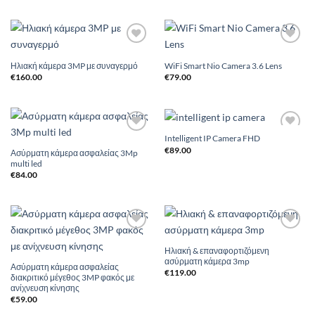
Add to
Add to
Wishlist
Wishlist
Ηλιακή κάμερα 3MP με συναγερμό
WiFi Smart Nio Camera 3.6 Lens
€
160.00
€
79.00
Intelligent IP Camera FHD
Add to
Add to
Wishlist
Wishlist
€
89.00
Ασύρματη κάμερα ασφαλείας 3Mp
multi led
€
84.00
Add to
Add to
Wishlist
Wishlist
Ηλιακή & επαναφορτιζόμενη
ασύρματη κάμερα 3mp
Ασύρματη κάμερα ασφαλείας
€
119.00
διακριτικό μέγεθος 3MP φακός με
ανίχνευση κίνησης
€
59.00