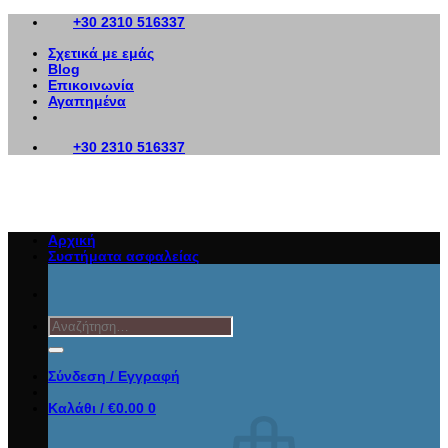
Μετάβαση
+30 2310 516337
στο
Σχετικά με εμάς
περιεχόμενο
Blog
Επικοινωνία
Αγαπημένα
+30 2310 516337
Αρχική
Συστήματα ασφαλείας
Αναζήτηση
για:
Σύνδεση / Εγγραφή
Καλάθι /
€
0.00
0