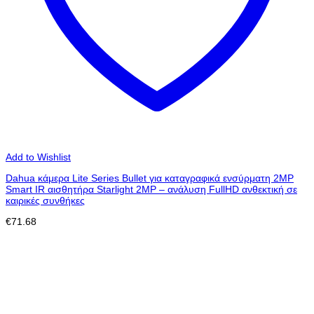
Add to Wishlist
Dahua κάμερα Lite Series Bullet για καταγραφικά ενσύρματη 2MP
Smart IR αισθητήρα Starlight 2MP – ανάλυση FullHD ανθεκτική σε
καιρικές συνθήκες
€
71.68