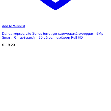
Add to Wishlist
Dahua κάμερα Lite Series turret για καταγραφικά ενσύρματη 5Mp
Smart IR – ανθεκτική – 60 μέτρα – ανάλυση Full HD
€
119.20