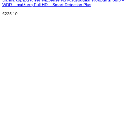
Dahua κάμερα turret WizSense για καταγραφικά ενσύρματη 8Mp –
WDR – ανάλυση Full HD – Smart Detection Plus
€
225.10