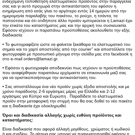
ενδεχόμενη τοποθέτηση ελαττωματικού προϊόντος στην παραγγελία
σας και γι αυτό προχωρά στην αντικατάσταση του εφόσον η
ενημέρωση από εσάς γίνει το αργότερο εντός 14 ημερών από την
ημερομηνία παραλαβής του πακέτου, το ρούχο, η τσάντα, τα
παπούτσια και ότι οτιδήποτε άλλο προϊόν εμπορεύεται η Lamazi έχει
την ετικέτα του καταστήματος μας και την αρχική του συσκευασία.
Εφόσον ισχύουν οι παραπάνω προϋποθέσεις ακολουθείτε την εξής
διαδικασία:
• Το φωτογραφίζετε ώστε να φαίνεται ξεκάθαρα το ελαττωματικό του
σημείο και το χαρτί αποστολής από την courier” και αποστέλλετε την
φωτογραφία με προσωπικό μήνυμα στην σελίδα μας στο facebook η
στο e-mail orders@lamazi.gr.
• Εφόσον η φωτογραφία αποδεικνύει πως ισχύουν οι προϋποθέσεις
που αναφέρθηκαν παραπάνω ερχόμαστε σε επικοινωνία μαζί σας
για να οριστικοποιήσουμε την αντικατάσταση του.
• Σας αποστέλλουμε ένα νέο προϊόν χωρίς έξοδα αποστολής και με
χρόνο παράδοσης 2-6 εργάσιμες μέρες για Ελλάδα και 2-12
εργάσιμες για Κύπρο και Ευρώπη . Παραδίδετε το ελαττωματικό
προϊόν στην μεταφορική την στιγμή που θα σας δοθεί το νέο πακέτο
και η διαδικασία έχει ολοκληρωθεί.
Όροι και διαδικασία αλλαγής χωρίς ευθύνη προϊόντος και
καταστήματος:
Είναι διαδικασία που αφορά αλλαγή μεγέθους, χρώματος ή κωδικού
ή και σχεδίου. Το αίτημα σας μπορεί να πραγματοποιηθεί εφόσον η