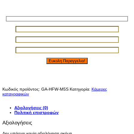
5mp
POE
Φόρμα εύκολης παραγγελίας!
με
έγχρωμη
νυχτερινή
λήψη
ποσότητα
Κωδικός προϊόντος:
GA-HFW-M5S
Κατηγορία:
Κάμερες
καταγραφικών
Αξιολογήσεις (0)
Πολιτική επιστροφών
Αξιολογήσεις
Δεν υπάρχει καμία αξιολόγηση ακόμη.