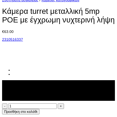
Κάμερα turret μεταλλική 5mp
POE με έγχρωμη νυχτερινή λήψη
€
63.00
2310516337
Έκπτωση
-
10
%
σε όλες τις αγορές που θα πληρωθούν με κάρτα
Κάμερα
turret
Προσθήκη στο καλάθι
μεταλλική