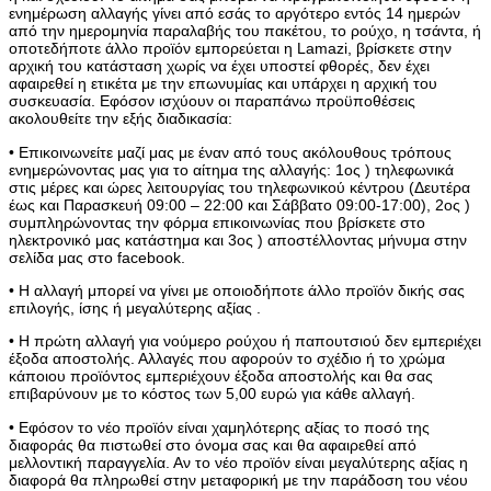
ενημέρωση αλλαγής γίνει από εσάς το αργότερο εντός 14 ημερών
από την ημερομηνία παραλαβής του πακέτου, το ρούχο, η τσάντα, ή
οποτεδήποτε άλλο προϊόν εμπορεύεται η Lamazi, βρίσκετε στην
αρχική του κατάσταση χωρίς να έχει υποστεί φθορές, δεν έχει
αφαιρεθεί η ετικέτα με την επωνυμίας και υπάρχει η αρχική του
συσκευασία. Εφόσον ισχύουν οι παραπάνω προϋποθέσεις
ακολουθείτε την εξής διαδικασία:
• Επικοινωνείτε μαζί μας με έναν από τους ακόλουθους τρόπους
ενημερώνοντας μας για το αίτημα της αλλαγής: 1ος ) τηλεφωνικά
στις μέρες και ώρες λειτουργίας του τηλεφωνικού κέντρου (Δευτέρα
έως και Παρασκευή 09:00 – 22:00 και Σάββατο 09:00-17:00), 2ος )
συμπληρώνοντας την φόρμα επικοινωνίας που βρίσκετε στο
ηλεκτρονικό μας κατάστημα και 3ος ) αποστέλλοντας μήνυμα στην
σελίδα μας στο facebook.
• Η αλλαγή μπορεί να γίνει με οποιοδήποτε άλλο προϊόν δικής σας
επιλογής, ίσης ή μεγαλύτερης αξίας .
• Η πρώτη αλλαγή για νούμερο ρούχου ή παπουτσιού δεν εμπεριέχει
έξοδα αποστολής. Αλλαγές που αφορούν το σχέδιο ή το χρώμα
κάποιου προϊόντος εμπεριέχουν έξοδα αποστολής και θα σας
επιβαρύνουν με το κόστος των 5,00 ευρώ για κάθε αλλαγή.
• Εφόσον το νέο προϊόν είναι χαμηλότερης αξίας το ποσό της
διαφοράς θα πιστωθεί στο όνομα σας και θα αφαιρεθεί από
μελλοντική παραγγελία. Αν το νέο προϊόν είναι μεγαλύτερης αξίας η
διαφορά θα πληρωθεί στην μεταφορική με την παράδοση του νέου