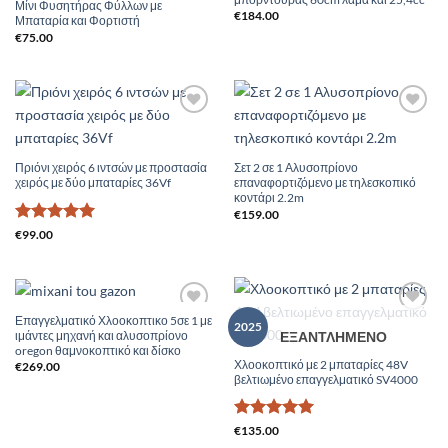
Μίνι Φυσητήρας Φύλλων με
€
184.00
Μπαταρία και Φορτιστή
€
75.00
Add to
Add to
Wishlist
Wishlist
Πριόνι χειρός 6 ιντσών με προστασία
Σετ 2 σε 1 Αλυσοπρίονο
χειρός με δύο μπαταρίες 36Vf
επαναφορτιζόμενο με τηλεσκοπικό
κοντάρι 2.2m
€
159.00
Βαθμολογήθηκε
€
99.00
με
5
από 5
Επαγγελματικό Χλοοκοπτικο 5σε 1 με
Add to
Add to
2025
ΕΞΑΝΤΛΗΜΈΝΟ
ιμάντες μηχανή και αλυσοπρίονο
Wishlist
Wishlist
oregon θαμνοκοπτικό και δίσκο
Χλοοκοπτικό με 2 μπαταρίες 48V
€
269.00
βελτιωμένο επαγγελματικό SV4000
Βαθμολογήθηκε
€
135.00
με
5
από 5