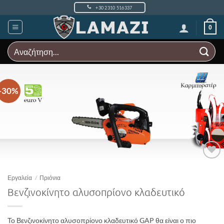
Μετάβαση
+30 2310 516337
στο
περιεχόμενο
0
Αναζήτηση
για:
-30%
Add to
Wishlist
Εργαλεία
/
Πριόνια
Βενζινοκίνητο αλυσοπρίονο κλαδευτικό
Το Βενζινοκίνητο αλυσοπρίονο κλαδευτικό GAP θα είναι ο πιο