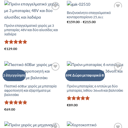
Βενζινοκίνητο επαγγελματικό
Add to
Add to
κονταροπορίονο 25,6cc
Wishlist
Wishlist
Price
€
159.00
–
€
215.00
range:
Πριόνι επαγγελματικό χειρός με 3
€159.00
μπαταρίες 48V και δύο αλυσίδες και
through
λαδιέρα
€215.00
Βαθμολογήθηκε
€
129.00
με
5
από 5
Add to
Add to
2 έτη εγγύηση
89€ Δώρο μεταφορικά ®
Wishlist
Wishlist
Πιεστικό 60Bar χειρός με μπαταρία
Πριόνι μπαταρίας 6 ιντσών με δύο
αφροποιητή και εξαρτήματα με
μπαταρίες λιθίου 36volt και βαλιτσάκι
βαλιτσάκι
Βαθμολογήθηκε
€
89.00
Βαθμολογήθηκε
€
69.00
με
5
από 5
με
5
από 5