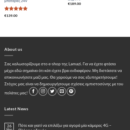
μπαταρίες 24V
€
189.00
Βαθμολογήθηκε
€
139.00
με
5
από 5
About us
Σας καλωσορίζουμε στο e-shop της Lamazi. Για να έχετε φτάσει
μέχρι εδώ σημαίνει ότι κάτι έχετε βρει ενδιαφέρον. Μη διστάσετε να
επικοινωνήσετε μαζί μας. Θα χαρούμε να σας εξυπηρετήσουμε!
Στόχος μας είναι να δημιουργήσουμε σχέσεις εμπιστοσύνης με του
πελάτες μας!
Latest News
Πότε και γιατί να επιλέξω για αγορά μία κάμερες 4G –
26
Μαρ