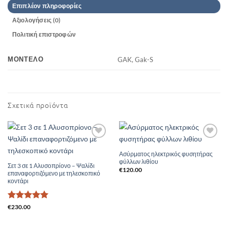
Επιπλέον πληροφορίες
Αξιολογήσεις (0)
Πολιτική επιστροφών
ΜΟΝΤΈΛΟ
GAK, Gak-S
Σχετικά προϊόντα
Add to
Add to
Wishlist
Wishlist
Ασύρματος ηλεκτρικός φυσητήρας
φύλλων λιθίου
Σετ 3 σε 1 Αλυσοπρίονο – Ψαλίδι
€
120.00
επαναφορτιζόμενο με τηλεσκοπικό
κοντάρι
Βαθμολογήθηκε
€
230.00
με
5
από 5