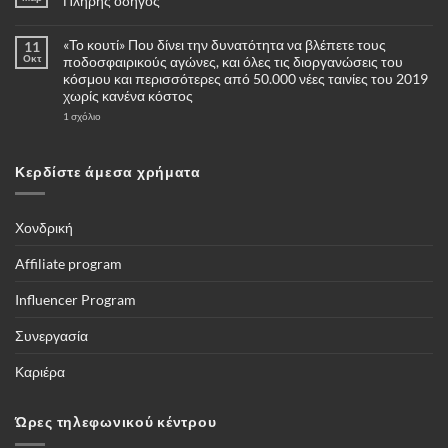
Πλήρης οδηγός
Δεν
υπάρχουν
«Το κουτί» Που δίνει την δυνατότητα να βλέπετε τους
11
σχόλια
στο
Οκτ
ποδοσφαιρικούς αγώνες, και όλες τις διοργανώσεις του
Πότε
κόσμου και περισσότερες από 50.000 νέες ταινίες του 2019
και
γιατί
χωρίς κανένα κόστος
να
επιλέξω
στο
1 σχόλιο
για
«Το
αγορά
κουτί»
μία
Που
κάμερες
δίνει
Κερδίστε άμεσα χρήματα
4G
την
–
δυνατότητα
Πλήρης
να
οδηγός
βλέπετε
τους
Χονδρική
ποδοσφαιρικούς
αγώνες,
και
Affiliate program
όλες
τις
διοργανώσεις
Influencer Program
του
κόσμου
και
Συνεργασία
περισσότερες
από
50.000
Καριέρα
νέες
ταινίες
του
2019
Ώρες τηλεφωνικού κέντρου
χωρίς
κανένα