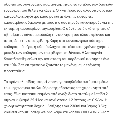
αξιόπιστος συνεργάτης σας, ανεξάρτητα από το είδος των δασικών
εργασιών που θέλετε να κάνετε. Ο κινητήρας του αλυσοπρίονο gap
καταναλώνει λιγότερο καύσιμο και μειώνει τις εκπομπές
καυσαερίων, σύμφωνα με τους πιο αυστηρούς κανονισμούς για την
εκπομπή καυσαερίων παγκοσμίως. Ο σύνθετος διακόπτης τσοκ/
σβησίματος κάνει πιο εύκολη την εκκίνηση του αλυσοπρίονου και
αποτρέπει την υπερχείλιση. Χάρη στο φυγοκεντρικό σύστημα
καθαρισμού αέρα, η φθορά ελαχιστοποιείται και ο χρόνος χρήσης
μεταξύ των καθαρισμών του φίλτρου αυξάνεται. Η λειτουργία
SmartStart® μειώνει την αντίσταση του κορδονιού εκκίνησης έως
και 40%. Σας επιτρέπει να ξεκινάτε το μηχάνημα με ελάχιστη
προσπάθεια.
Το φρένο αλυσίδας μπορεί να ενεργοποιηθεί είτε αυτόματα μέσω
του μηχανισμού απελευθέρωσης αδράνειας είτε χειροκίνητα από
εσάς. Είναι κατασκευασμένο από ανοξείδωτο ατσάλι με λεπίδα 2
όψεων κυβισμό 25.44cc και ισχύ στoυς 1.2 ίππους και 0.9/kw. Η
χωρητικότητα του δοχείου βενζίνης είναι 230ml και βάρος 3.5kg.
Διαθέτει καρμπθρατέρ walbro, λάμα και καδένα OREGON 25,4cm.