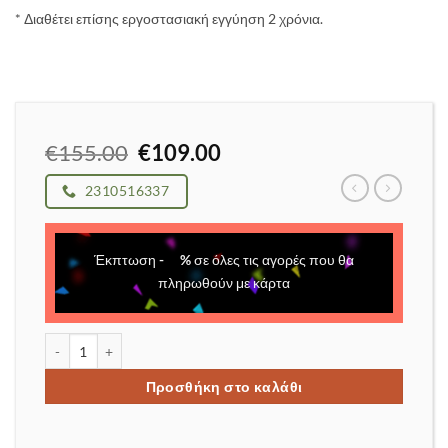
* Διαθέτει επίσης εργοστασιακή εγγύηση 2 χρόνια.
Original
Η
€
155.00
€
109.00
price
τρέχουσα
was:
τιμή
2310516337
€155.00.
είναι:
€109.00.
Έκπτωση
-
%
σε όλες τις αγορές που θα
πληρωθούν με κάρτα
Βενζινοκίνητο αλυσοπρίονο κλαδευτικό ποσότητα
Προσθήκη στο καλάθι