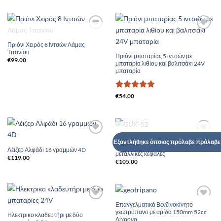
Add to
Add to
ΕΞΑΝΤΛΗΜΈΝΟ
Wishlist
Wishlist
Πριόνι Χειρός 8 Ιντσών Λάμας
Τιτανίου
Πριόνι μπαταρίας 5 ιντσών με
€
99.00
μπαταρία λιθίου και βαλιτσάκι 24V
μπαταρία
Βαθμολογήθηκε
€
54.00
με
5
από 5
ΕΞΑΝΤΛΗΜΈΝΟ
Επαγγελματικό βενζινοκίνητο
Add to
Add to
Εξαντλήθηκε όποιος πρόλαβε πρόλαβε μ
χλοοκοπτικό με μισινέζα και
Wishlist
Wishlist
Λέιζερ Αλφάδι 16 γραμμών 4D
μεταλλικές κεφαλές
€
119.00
€
105.00
Επαγγελματικό Βενζινοκίνητο
Add to
Add to
γεωτρύπανο με αρίδα 150mm 52cc
Wishlist
Wishlist
Ηλεκτρικο κλαδευτήρι με δύο
Δίχρονο