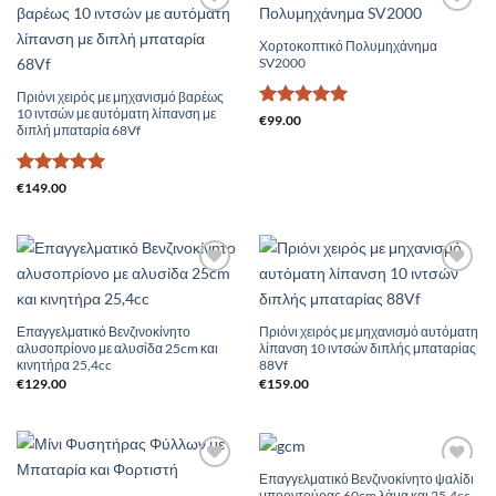
Add to
Add to
Wishlist
Wishlist
Χορτοκοπτικό Πολυμηχάνημα
SV2000
Πριόνι χειρός με μηχανισμό βαρέως
10 ιντσών με αυτόματη λίπανση με
Βαθμολογήθηκε
€
99.00
διπλή μπαταρία 68Vf
με
5
από 5
Βαθμολογήθηκε
€
149.00
με
5
από 5
Add to
Add to
Wishlist
Wishlist
Επαγγελματικό Βενζινοκίνητο
Πριόνι χειρός με μηχανισμό αυτόματη
αλυσοπρίονο με αλυσίδα 25cm και
λίπανση 10 ιντσών διπλής μπαταρίας
κινητήρα 25,4cc
88Vf
€
129.00
€
159.00
Επαγγελματικό Βενζινοκίνητο ψαλίδι
Add to
Add to
μπορντούρας 60cm λάμα και 25,4cc
Wishlist
Wishlist