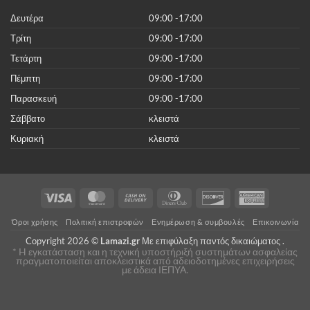
κόστος
Δευτέρα
09:00 -17:00
Τρίτη
09:00 -17:00
Τετάρτη
09:00 -17:00
Πέμπτη
09:00 -17:00
Παρασκευή
09:00 -17:00
Σάββατο
κλειστά
Κυριακή
κλειστά
Visa
MasterCard
Cash
Dinners
Discover
American
On
Club
Express
Όροι χρήσης
Πολιτική επιστροφών
Ενημέρωση & συμβουλές
Επικοινωνία
Delivery
Copyright 2026 ©
Lamazi.gr
Με επιφύλαξη παντός δικαιώματος .
* H εγκατάσταση και η τεχνική υποστήριξή συστημάτων ασφαλείας
πραγματοποιείται αποκλειστικά από αδειοδοτημένες επιχειρήσεις
με άδεια ΙΕΠΥΑ.