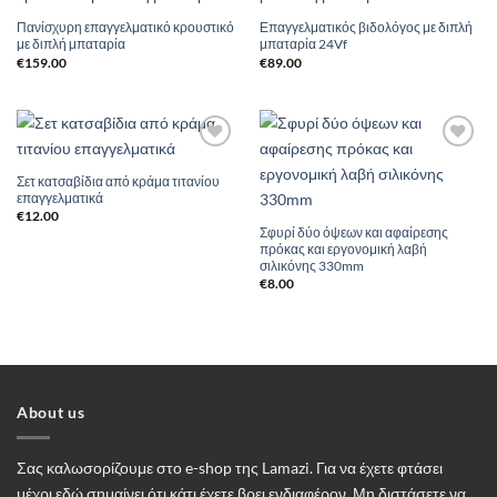
Add to
Add to
Wishlist
Wishlist
Πανίσχυρη επαγγελματικό κρουστικό
Επαγγελματικός βιδολόγος με διπλή
με διπλή μπαταρία
μπαταρία 24Vf
€
159.00
€
89.00
Add to
Add to
Wishlist
Wishlist
Σετ κατσαβίδια από κράμα τιτανίου
επαγγελματικά
€
12.00
Σφυρί δύο όψεων και αφαίρεσης
πρόκας και εργονομική λαβή
σιλικόνης 330mm
€
8.00
About us
Σας καλωσορίζουμε στο e-shop της Lamazi. Για να έχετε φτάσει
μέχρι εδώ σημαίνει ότι κάτι έχετε βρει ενδιαφέρον. Μη διστάσετε να