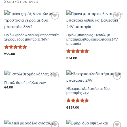
Σχετικά προϊόντα
Add to
Add to
Wishlist
Wishlist
Πριόνι χειρός 6 ιντσών με προστασία
Πριόνι μπαταρίας 5 ιντσών με
χειρός με δύο μπαταρίες 36Vf
μπαταρία λιθίου και βαλιτσάκι 24V
μπαταρία
Βαθμολογήθηκε
€
99.00
Βαθμολογήθηκε
με
5
από 5
€
54.00
με
5
από 5
Πιστόλι θερμής κόλλας 20w
Add to
Add to
Wishlist
Wishlist
€
4.00
Ηλεκτρικο κλαδευτήρι με δύο
μπαταρίες 24V
Βαθμολογήθηκε
€
139.00
με
5
από 5