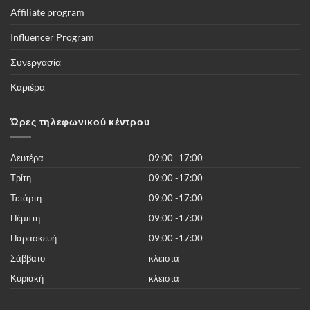
αγώνες,
και
Affiliate program
όλες
τις
διοργανώσεις
Influencer Program
του
κόσμου
και
Συνεργασία
περισσότερες
από
50.000
Καριέρα
νέες
ταινίες
του
2019
Ώρες τηλεφωνικού κέντρου
χωρίς
κανένα
κόστος
Δευτέρα
09:00 -17:00
Τρίτη
09:00 -17:00
Τετάρτη
09:00 -17:00
Πέμπτη
09:00 -17:00
Παρασκευή
09:00 -17:00
Σάββατο
κλειστά
Κυριακή
κλειστά