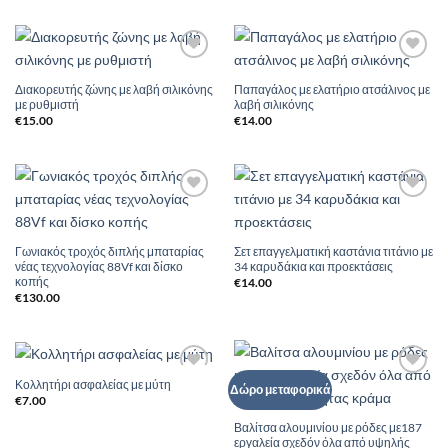
Add to
Add to
Wishlist
Wishlist
Διακορευτής ζώνης με λαβή σιλικόνης
Παπαγάλος με ελατήριο ατσάλινος με
με ρυθμιστή
λαβή σιλικόνης
€
15.00
€
14.00
Add to
Add to
Wishlist
Wishlist
Γωνιακός τροχός διπλής μπαταρίας
Σετ επαγγελματική καστάνια τιτάνιο με
νέας τεχνολογίας 88Vf και δίσκο
34 καρυδάκια και προεκτάσεις
κοπής
€
14.00
€
130.00
Κολλητήρι ασφαλείας με μύτη
Add to
Add to
Δώρο μεταφορικά
Wishlist
Wishlist
€
7.00
Βαλίτσα αλουμινίου με ρόδες με187
εργαλεία σχεδόν όλα από υψηλής