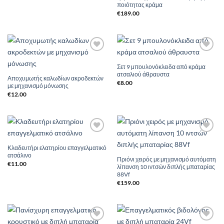
ποιότητας κράμα
€
189.00
Add to
Add to
Wishlist
Wishlist
Σετ 9 μπουλονόκλειδα από κράμα
ατσαλιού άθραυστα
Αποχυμωτής καλωδίων ακροδεκτών
€
8.00
με μηχανισμό μόνωσης
€
12.00
Add to
Add to
Wishlist
Wishlist
Κλαδευτήρι ελατηρίου επαγγελματικό
ατσάλινο
Πριόνι χειρός με μηχανισμό αυτόματη
€
11.00
λίπανση 10 ιντσών διπλής μπαταρίας
88Vf
€
159.00