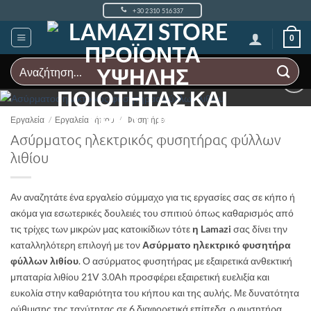
Μετάβαση
+30 2310 516337
στο
περιεχόμενο
0
Αναζήτηση
για:
Add to
Wishlist
Εργαλεία
/
Εργαλεία κήπου
/
Φυσητήρες
Ασύρματος ηλεκτρικός φυσητήρας φύλλων
λιθίου
Αν αναζητάτε ένα εργαλείο σύμμαχο για τις εργασίες σας σε κήπο ή
ακόμα για εσωτερικές δουλειές του σπιτιού όπως καθαρισμός από
τις τρίχες των μικρών μας κατοικίδιων τότε
η Lamazi
σας δίνει την
καταλληλότερη επιλογή με τον
Ασύρματο ηλεκτρικό φυσητήρα
φύλλων λιθίου
. Ο ασύρματος φυσητήρας με εξαιρετικά ανθεκτική
μπαταρία λιθίου 21V 3.0Ah προσφέρει εξαιρετική ευελιξία και
ευκολία στην καθαριότητα του κήπου και της αυλής. Με δυνατότητα
ρύθμισης της ταχύτητας σε 6 διαφορετικά επίπεδα, ο φυσητήρα