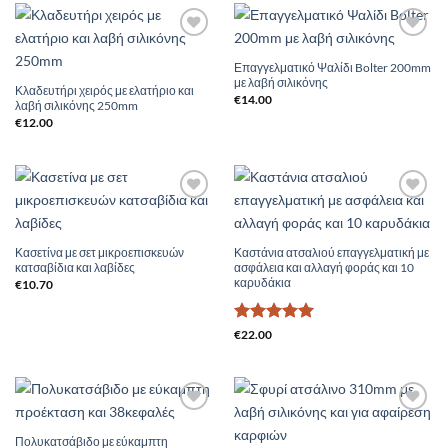
Add to
Add to
Wishlist
Wishlist
Επαγγελματικό Ψαλίδι Bolter 200mm
με λαβή σιλικόνης
Κλαδευτήρι χειρός με ελατήριο και
€
14.00
λαβή σιλικόνης 250mm
€
12.00
Add to
Add to
Wishlist
Wishlist
Κασετίνα με σετ μικροεπισκευών
Καστάνια ατσαλιού επαγγελματική με
κατσαβίδια και λαβίδες
ασφάλεια και αλλαγή φοράς και 10
καρυδάκια
€
10.70
Βαθμολογήθηκε
€
22.00
με
5
από 5
Add to
Add to
Wishlist
Wishlist
Πολυκατσάβιδο με εύκαμπτη