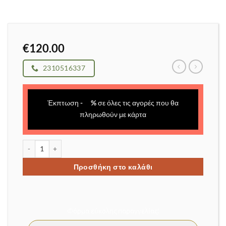
€
120.00
2310516337
Έκπτωση
-
%
σε όλες τις αγορές που θα
πληρωθούν με κάρτα
Ασύρματος ηλεκτρικός φυσητήρας φύλλων λιθίου ποσότητα
Προσθήκη στο καλάθι
Φόρμα εύκολης παραγγελίας!