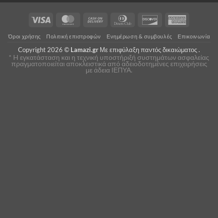
Visa
MasterCard
Cash
Dinners
Discover
American
On
Club
Express
Όροι χρήσης
Πολιτική επιστροφών
Ενημέρωση & συμβουλές
Επικοινωνία
Delivery
Copyright 2026 ©
Lamazi.gr
Με επιφύλαξη παντός δικαιώματος .
* H εγκατάσταση και η τεχνική υποστήριξή συστημάτων ασφαλείας
πραγματοποιείται αποκλειστικά από αδειοδοτημένες επιχειρήσεις
με άδεια ΙΕΠΥΑ.