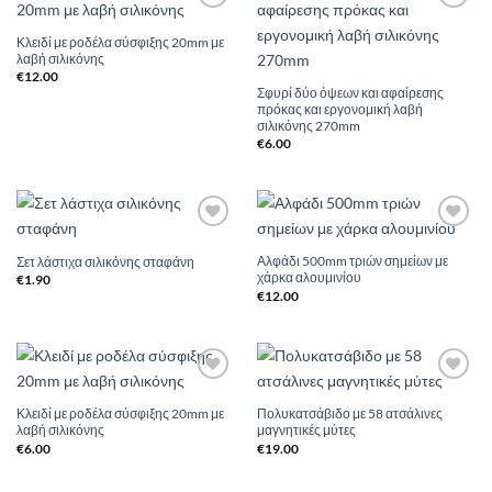
Add to
Add to
Wishlist
Wishlist
Κλειδί με ροδέλα σύσφιξης 20mm με
λαβή σιλικόνης
€
12.00
Σφυρί δύο όψεων και αφαίρεσης
πρόκας και εργονομική λαβή
σιλικόνης 270mm
€
6.00
Add to
Add to
Wishlist
Wishlist
Αλφάδι 500mm τριών σημείων με
Σετ λάστιχα σιλικόνης σταφάνη
χάρκα αλουμινίου
€
1.90
€
12.00
Add to
Add to
Wishlist
Wishlist
Κλειδί με ροδέλα σύσφιξης 20mm με
Πολυκατσάβιδο με 58 ατσάλινες
λαβή σιλικόνης
μαγνητικές μύτες
€
6.00
€
19.00