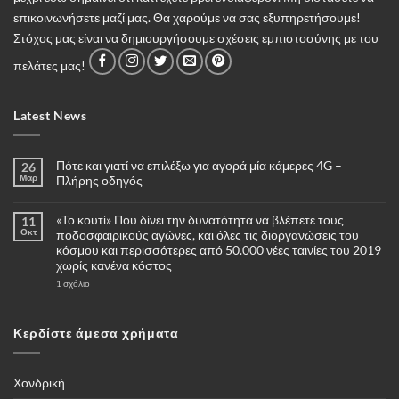
επικοινωνήσετε μαζί μας. Θα χαρούμε να σας εξυπηρετήσουμε!
Στόχος μας είναι να δημιουργήσουμε σχέσεις εμπιστοσύνης με του
πελάτες μας!
Latest News
Πότε και γιατί να επιλέξω για αγορά μία κάμερες 4G –
26
Μαρ
Πλήρης οδηγός
Δεν
υπάρχουν
«Το κουτί» Που δίνει την δυνατότητα να βλέπετε τους
11
σχόλια
στο
Οκτ
ποδοσφαιρικούς αγώνες, και όλες τις διοργανώσεις του
Πότε
κόσμου και περισσότερες από 50.000 νέες ταινίες του 2019
και
γιατί
χωρίς κανένα κόστος
να
επιλέξω
στο
1 σχόλιο
για
«Το
αγορά
κουτί»
μία
Που
κάμερες
δίνει
Κερδίστε άμεσα χρήματα
4G
την
–
δυνατότητα
Πλήρης
να
οδηγός
βλέπετε
τους
Χονδρική
ποδοσφαιρικούς