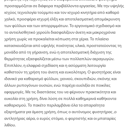
προσαρμόζεται σε διάφορα περιβάλλοντα εργασίας. Με την υψηλής
ισχύος τεχνολογία τούρμπο και τον ισχυρό κινητήρα από καθαρό
χαλκό, προσφέρει ισχυρή έλξη και αποτελεσματική απομάκρυνση
των φύλλων και των απορριμμάτων. Το εργονομικό σχεδιασμό και
το αντιολισθητικό χερούλι διασφαλίζουν άνετη και μακροχρόνια
χρήση χωρίς να προκαλείται κόπωση στα χέρια. Το πλαίσιο
κατασκευάζεται από υψηλής ποιότητας υλικά, προστατεύοντας τη
μονάδα από τη γήρανση, ενώ η αποτελεσματική διάχυση της
θερμότητας εξασφαλίζεται μέσω των πολλαπλών αεραγωγών.
Επιπλέον, η ελαφριά σχεδίαση και η ασύρματη λειτουργία
καθιστούν τη χρήση του άνετη και ευκολότερη. Ο φυσητήρας είναι
ιδανικό για καθαρισμό φύλλων, χιονιού, σκουπιδιών, σκόνης και
άλλων ρυπογόνων ουσιών, ενώ παρέχει ευελιξία σε ποικίλες
εφαρμογές. Με τις διαστάσεις του να φέρνουν πρακτικότητα και
ευκολία στη χρήση, δίνει λύση σε πολλά καθημερινά καθήκοντα
καθαρισμού. Το πακέτο περιλαμβάνει όλα τα απαραίτητα
εξαρτήματα για άμεση χρήση, όπως ο αυτόνομος φυσητήρας ,ο
αντλητήρας αέρα, ο ευρύς στόμιο, ο φορτιστής και οι μπαταρίες
λιθίου.