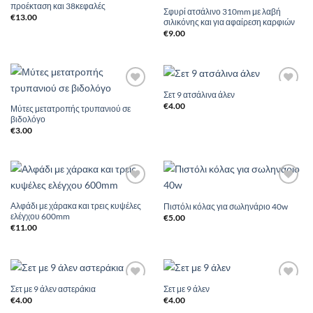
προέκταση και 38κεφαλές
Σφυρί ατσάλινο 310mm με λαβή
€
13.00
σιλικόνης και για αφαίρεση καρφιών
€
9.00
Σετ 9 ατσάλινα άλεν
Add to
Add to
Wishlist
Wishlist
€
4.00
Μύτες μετατροπής τρυπανιού σε
βιδολόγο
€
3.00
Add to
Add to
Wishlist
Wishlist
Αλφάδι με χάρακα και τρεις κυψέλες
Πιστόλι κόλας για σωληνάριο 40w
ελέγχου 600mm
€
5.00
€
11.00
Σετ με 9 άλεν αστεράκια
Σετ με 9 άλεν
Add to
Add to
Wishlist
Wishlist
€
4.00
€
4.00