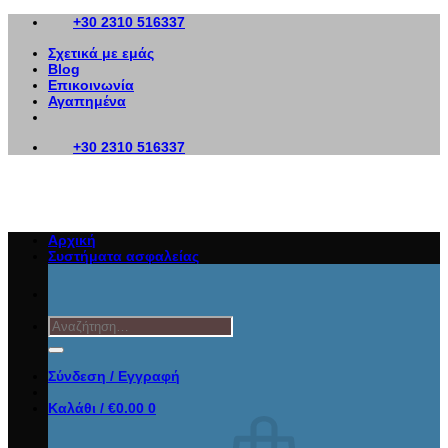
Μετάβαση
+30 2310 516337
στο
Σχετικά με εμάς
περιεχόμενο
Blog
Επικοινωνία
Αγαπημένα
+30 2310 516337
Αρχική
Συστήματα ασφαλείας
Αναζήτηση
για:
Σύνδεση / Εγγραφή
Καλάθι /
€
0.00
0