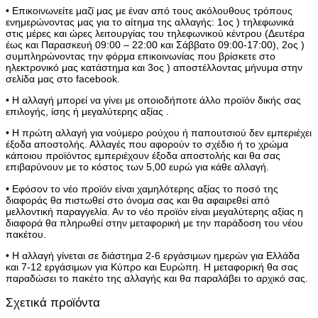
• Επικοινωνείτε μαζί μας με έναν από τους ακόλουθους τρόπους
ενημερώνοντας μας για το αίτημα της αλλαγής: 1ος ) τηλεφωνικά
στις μέρες και ώρες λειτουργίας του τηλεφωνικού κέντρου (Δευτέρα
έως και Παρασκευή 09:00 – 22:00 και Σάββατο 09:00-17:00), 2ος )
συμπληρώνοντας την φόρμα επικοινωνίας που βρίσκετε στο
ηλεκτρονικό μας κατάστημα και 3ος ) αποστέλλοντας μήνυμα στην
σελίδα μας στο facebook.
• Η αλλαγή μπορεί να γίνει με οποιοδήποτε άλλο προϊόν δικής σας
επιλογής, ίσης ή μεγαλύτερης αξίας .
• Η πρώτη αλλαγή για νούμερο ρούχου ή παπουτσιού δεν εμπεριέχει
έξοδα αποστολής. Αλλαγές που αφορούν το σχέδιο ή το χρώμα
κάποιου προϊόντος εμπεριέχουν έξοδα αποστολής και θα σας
επιβαρύνουν με το κόστος των 5,00 ευρώ για κάθε αλλαγή.
• Εφόσον το νέο προϊόν είναι χαμηλότερης αξίας το ποσό της
διαφοράς θα πιστωθεί στο όνομα σας και θα αφαιρεθεί από
μελλοντική παραγγελία. Αν το νέο προϊόν είναι μεγαλύτερης αξίας η
διαφορά θα πληρωθεί στην μεταφορική με την παράδοση του νέου
πακέτου.
• Η αλλαγή γίνεται σε διάστημα 2-6 εργάσιμων ημερών για Ελλάδα
και 7-12 εργάσιμων για Κύπρο και Ευρώπη. Η μεταφορική θα σας
παραδώσει το πακέτο της αλλαγής και θα παραλάβει το αρχικό σας.
Σχετικά προϊόντα