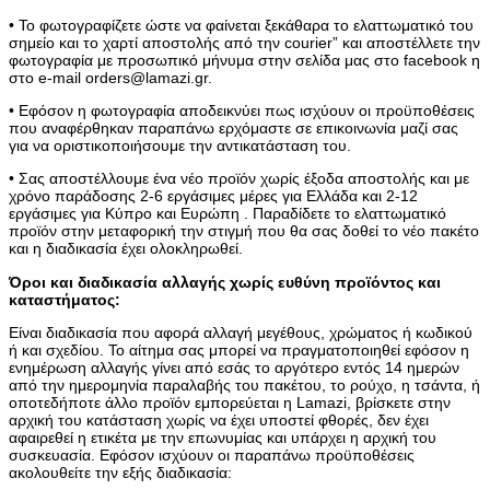
• Το φωτογραφίζετε ώστε να φαίνεται ξεκάθαρα το ελαττωματικό του
σημείο και το χαρτί αποστολής από την courier” και αποστέλλετε την
φωτογραφία με προσωπικό μήνυμα στην σελίδα μας στο facebook η
στο e-mail orders@lamazi.gr.
• Εφόσον η φωτογραφία αποδεικνύει πως ισχύουν οι προϋποθέσεις
που αναφέρθηκαν παραπάνω ερχόμαστε σε επικοινωνία μαζί σας
για να οριστικοποιήσουμε την αντικατάσταση του.
• Σας αποστέλλουμε ένα νέο προϊόν χωρίς έξοδα αποστολής και με
χρόνο παράδοσης 2-6 εργάσιμες μέρες για Ελλάδα και 2-12
εργάσιμες για Κύπρο και Ευρώπη . Παραδίδετε το ελαττωματικό
προϊόν στην μεταφορική την στιγμή που θα σας δοθεί το νέο πακέτο
και η διαδικασία έχει ολοκληρωθεί.
Όροι και διαδικασία αλλαγής χωρίς ευθύνη προϊόντος και
καταστήματος:
Είναι διαδικασία που αφορά αλλαγή μεγέθους, χρώματος ή κωδικού
ή και σχεδίου. Το αίτημα σας μπορεί να πραγματοποιηθεί εφόσον η
ενημέρωση αλλαγής γίνει από εσάς το αργότερο εντός 14 ημερών
από την ημερομηνία παραλαβής του πακέτου, το ρούχο, η τσάντα, ή
οποτεδήποτε άλλο προϊόν εμπορεύεται η Lamazi, βρίσκετε στην
αρχική του κατάσταση χωρίς να έχει υποστεί φθορές, δεν έχει
αφαιρεθεί η ετικέτα με την επωνυμίας και υπάρχει η αρχική του
συσκευασία. Εφόσον ισχύουν οι παραπάνω προϋποθέσεις
ακολουθείτε την εξής διαδικασία: