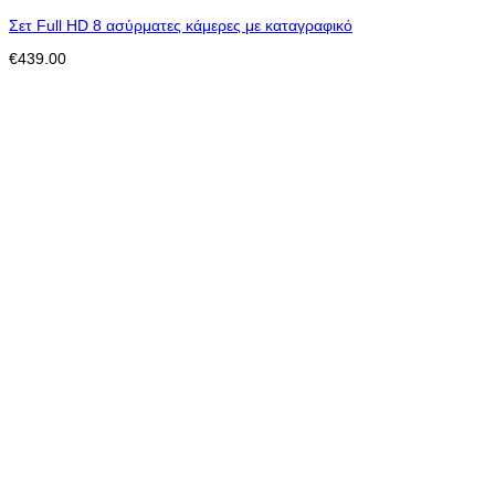
Σετ Full HD 8 ασύρματες κάμερες με καταγραφικό
€
439.00