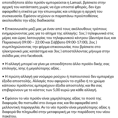
οποτεδήποτε άλλο προϊόν εμπορεύεται η Lamazi, βρίσκετε στην
αρχική του κατάσταση χωρίς να έχει υποστεί φθορές, δεν έχει
αφαιρεθεί η ετικέτα με την επωνυμίας και υπάρχει η αρχική του
συσκευασία. Εφόσον ισχύουν οι παραπάνω προϋποθέσεις
ακολουθείτε την εξής διαδικασία:
• Επικοινωνείτε μαζί μας με έναν από τους ακόλουθους τρόπους
ενημερώνοντας μας για το αίτημα της αλλαγής: 1ος ) τηλεφωνικά στις
μέρες και ώρες λειτουργίας του τηλεφωνικού κέντρου (Δευτέρα έως και
Παρασκευή 09:00 – 22:00 και Σάββατο 09:00-17:00), 2ος )
συμπληρώνοντας την φόρμα επικοινωνίας που βρίσκετε στο
ηλεκτρονικό μας κατάστημα και 3ος ) αποστέλλοντας μήνυμα στην
σελίδα μας στο facebook.
• Η αλλαγή μπορεί να γίνει με οποιοδήποτε άλλο προϊόν δικής σας
επιλογής, ίσης ή μεγαλύτερης αξίας .
• Η πρώτη αλλαγή για νούμερο ρούχου ή παπουτσιού δεν εμπεριέχει
έξοδα αποστολής. Αλλαγές που αφορούν το σχέδιο ή το χρώμα
κάποιου προϊόντος εμπεριέχουν έξοδα αποστολής και θα σας
επιβαρύνουν με το κόστος των 5,00 ευρώ για κάθε αλλαγή.
• Εφόσον το νέο προϊόν είναι χαμηλότερης αξίας το ποσό της
διαφοράς θα πιστωθεί στο όνομα σας και θα αφαιρεθεί από
μελλοντική παραγγελία. Αν το νέο προϊόν είναι μεγαλύτερης αξίας η
διαφορά θα πληρωθεί στην μεταφορική με την παράδοση του νέου
πακέτου.