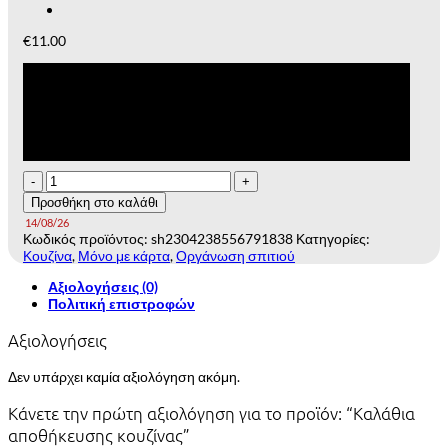
€
11.00
Έκπτωση
-
10
%
σε όλες τις αγορές που θα πληρωθούν με
κάρτα
Καλάθια
αποθήκευσης
Προσθήκη στο καλάθι
κουζίνας
14/08/26
ποσότητα
Κωδικός προϊόντος:
sh2304238556791838
Κατηγορίες:
Κουζίνα
,
Μόνο με κάρτα
,
Οργάνωση σπιτιού
Αξιολογήσεις (0)
Πολιτική επιστροφών
Αξιολογήσεις
Δεν υπάρχει καμία αξιολόγηση ακόμη.
Κάνετε την πρώτη αξιολόγηση για το προϊόν: “Καλάθια
αποθήκευσης κουζίνας”