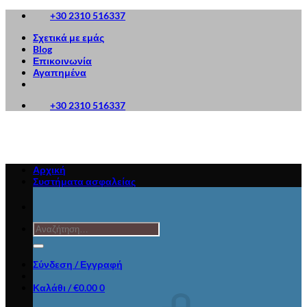
Μετάβαση
+30 2310 516337
στο
Σχετικά με εμάς
περιεχόμενο
Blog
Επικοινωνία
Αγαπημένα
+30 2310 516337
Αρχική
Συστήματα ασφαλείας
Αναζήτηση
για:
Σύνδεση / Εγγραφή
Καλάθι /
€
0.00
0