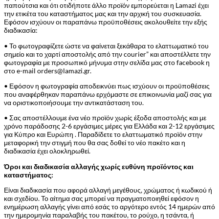
παπούτσια και ότι οτιδήποτε άλλο προϊόν εμπορεύεται η Lamazi έχει
την ετικέτα του καταστήματος μας και την αρχική του συσκευασία.
Εφόσον ισχύουν οι παραπάνω προϋποθέσεις ακολουθείτε την εξής
διαδικασία:
• Το φωτογραφίζετε ώστε να φαίνεται ξεκάθαρα το ελαττωματικό του
σημείο και το χαρτί αποστολής από την courier” και αποστέλλετε την
φωτογραφία με προσωπικό μήνυμα στην σελίδα μας στο facebook η
στο e-mail orders@lamazi.gr.
• Εφόσον η φωτογραφία αποδεικνύει πως ισχύουν οι προϋποθέσεις
που αναφέρθηκαν παραπάνω ερχόμαστε σε επικοινωνία μαζί σας για
να οριστικοποιήσουμε την αντικατάσταση του.
• Σας αποστέλλουμε ένα νέο προϊόν χωρίς έξοδα αποστολής και με
χρόνο παράδοσης 2-6 εργάσιμες μέρες για Ελλάδα και 2-12 εργάσιμες
για Κύπρο και Ευρώπη . Παραδίδετε το ελαττωματικό προϊόν στην
μεταφορική την στιγμή που θα σας δοθεί το νέο πακέτο και η
διαδικασία έχει ολοκληρωθεί.
Όροι και διαδικασία αλλαγής χωρίς ευθύνη προϊόντος και
καταστήματος:
Είναι διαδικασία που αφορά αλλαγή μεγέθους, χρώματος ή κωδικού ή
και σχεδίου. Το αίτημα σας μπορεί να πραγματοποιηθεί εφόσον η
ενημέρωση αλλαγής γίνει από εσάς το αργότερο εντός 14 ημερών από
την ημερομηνία παραλαβής του πακέτου, το ρούχο, η τσάντα, ή