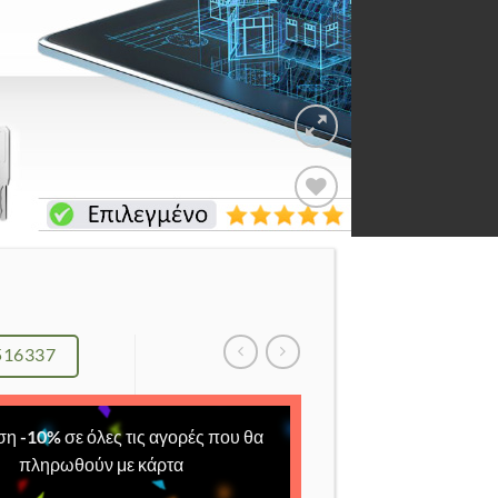
Add to
Wishlist
516337
ση
-
10
%
σε όλες τις αγορές που θα
πληρωθούν με κάρτα