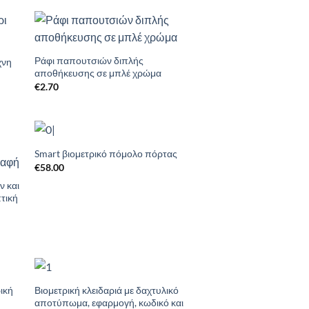
to
Add to
ist
Wishlist
Ράφι παπουτσιών διπλής
χνη
αποθήκευσης σε μπλέ χρώμα
€
2.70
Smart βιομετρικό πόμολο πόρτας
to
Add to
€
58.00
ist
Wishlist
 και
τική
ική
Βιομετρική κλειδαριά με δαχτυλικό
to
Add to
αποτύπωμα, εφαρμογή, κωδικό και
ist
Wishlist