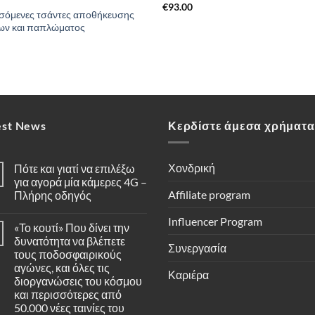
€
93.00
σόμενες τσάντες αποθήκευσης
ων και παπλώματος
0
est News
Κερδίστε άμεσα χρήματα
Χονδρική
Πότε και γιατί να επιλέξω
για αγορά μία κάμερες 4G –
Affiliate program
Πλήρης οδηγός
Δεν
υπάρχουν
Influencer Program
«Το κουτί» Που δίνει την
σχόλια
στο
δυνατότητα να βλέπετε
Πότε
Συνεργασία
τους ποδοσφαιρικούς
και
γιατί
αγώνες, και όλες τις
Καριέρα
να
διοργανώσεις του κόσμου
επιλέξω
για
και περισσότερες από
αγορά
50.000 νέες ταινίες του
μία