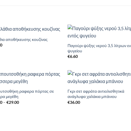
θια αποθήκευσης κουζίνας
Add to
Add 
00
Wishlist
Wishl
Παγούρι ψύξης νερού 3,5 λίτρων ε
ψυγείου
€
6.60
Add to
Add 
Wishlist
Wishl
υτσοθήκη ραφιερα πόρτας σε
Γκρι σετ αφράτα αντιολισθητικά
ερα μεγέθη
ανάγλυφα χαλάκια μπάνιου
Price
00
–
€
29.00
€
36.00
range:
€17.00
through
€29.00