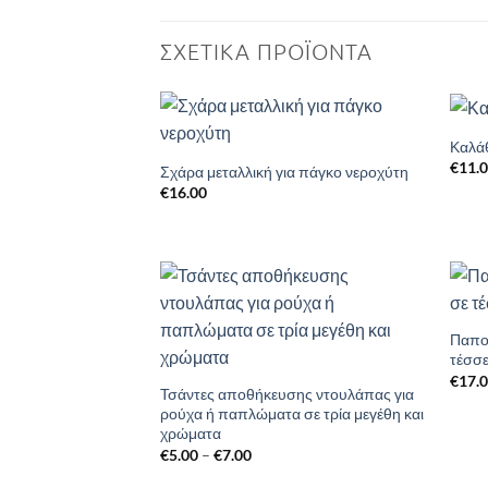
ΣΧΕΤΙΚΆ ΠΡΟΪΌΝΤΑ
Καλά
Add to
€
11.
Wishlist
Σχάρα μεταλλική για πάγκο νεροχύτη
€
16.00
Add to
Wishlist
Παπο
τέσσ
€
17.
Τσάντες αποθήκευσης ντουλάπας για
ρούχα ή παπλώματα σε τρία μεγέθη και
χρώματα
Price
€
5.00
–
€
7.00
range:
€5.00