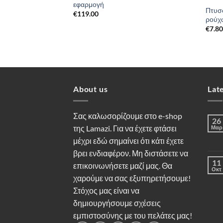
εφαρμογή
Πτυσ
€
119.00
ρούχ
€
7.8
About us
Lat
Σας καλωσορίζουμε στο e-shop
26
της Lamazi. Για να έχετε φτάσει
Μαρ
μέχρι εδώ σημαίνει ότι κάτι έχετε
βρει ενδιαφέρον. Μη διστάσετε να
11
επικοινωνήσετε μαζί μας. Θα
Οκτ
χαρούμε να σας εξυπηρετήσουμε!
Στόχος μας είναι να
δημιουργήσουμε σχέσεις
εμπιστοσύνης με του πελάτες μας!