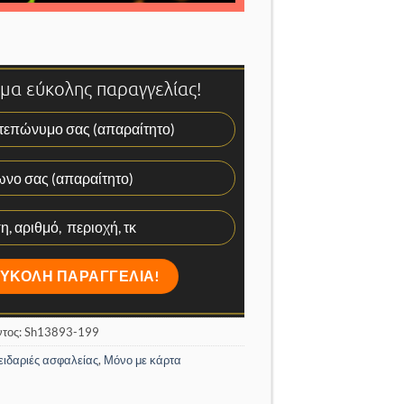
α εύκολης παραγγελίας!
ντος:
Sh13893-199
ειδαριές ασφαλείας
,
Μόνο με κάρτα