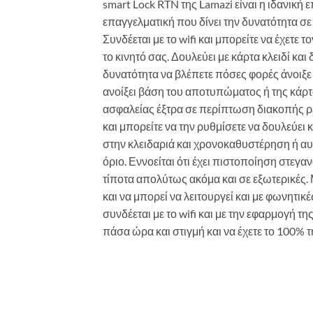
smart Lock RTN της Lamazi είναι η ιδανική ε
επαγγελματική που δίνει την δυνατότητα σε 
Συνδέεται με το wifi και μπορείτε να έχετε 
το κινητό σας. Δουλεύει με κάρτα κλειδί κα
δυνατότητα να βλέπετε πόσες φορές άνοιξε 
ανοίξει βάση του αποτυπώματος ή της κάρτα 
ασφαλείας έξτρα σε περίπτωση διακοπής ρε
και μπορείτε να την ρυθμίσετε να δουλεύει κ
στην κλειδαριά και χρονοκαθυστέρηση ή α
όριο. Εννοείται ότι έχει πιστοποίηση στεγ
τίποτα απολύτως ακόμα και σε εξωτερικές
και να μπορεί να λειτουργεί και με φωνητικέ
συνδέεται με το wifi και με την εφαρμογή τ
πάσα ώρα και στιγμή και να έχετε το 100% τ