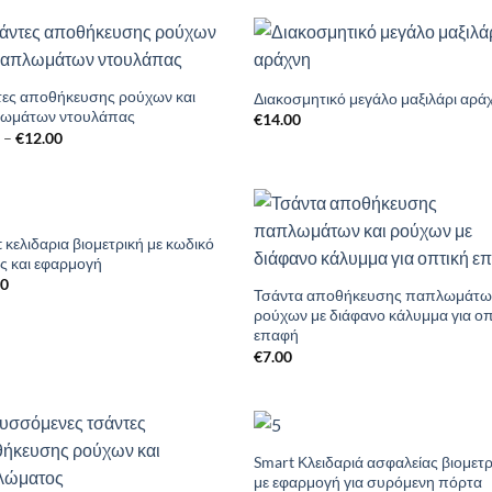
Add to
Add 
Wishlist
Wishl
τες αποθήκευσης ρούχων και
Διακοσμητικό μεγάλο μαξιλάρι αρά
ωμάτων ντουλάπας
€
14.00
Price
0
–
€
12.00
range:
€9.00
through
€12.00
 κελιδαρια βιομετρική με κωδικό
Add to
Add 
ς και εφαρμογή
Wishlist
Wishl
80
Τσάντα αποθήκευσης παπλωμάτων
ρούχων με διάφανο κάλυμμα για οπ
επαφή
€
7.00
Smart Κλειδαριά ασφαλείας βιομετρ
Add to
Add 
με εφαρμογή για συρόμενη πόρτα
Wishlist
Wishl