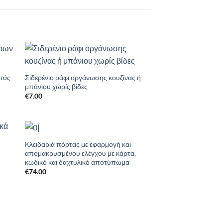
to
Add to
ist
Wishlist
ντός
Σιδερένιο ράφι οργάνωσης κουζίνας ή
μπάνιου χωρίς βίδες
€
7.00
Κλειδαριά πόρτας με εφαρμογή και
to
Add to
απομακρυσμένου ελέγχου με κάρτα,
ist
Wishlist
κωδικό και δαχτυλικό αποτύπωμα
€
74.00