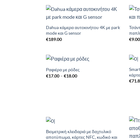
through
€7.00
Add to
Wishlist
Dahua κάμερα αυτοκινήτου 4Κ με park
Τσάν
mode και G sensor
παπλ
€
189.00
€
9.0
Smart
Ραφιέρα με ρόδες
Add to
κάρτε
Price
€
17.00
–
€
18.00
Wishlist
range:
€
71.
€17.00
through
€18.00
Βιομετρική κλειδαριά με δαχτυλικό
Add to
αποτύπωμα, κάρτες NFC, κωδικό και
Wishlist