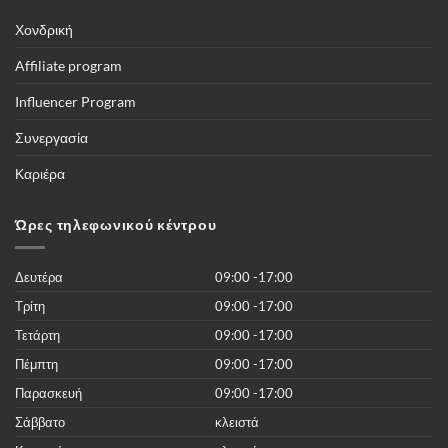
Πλήρης
να
οδηγός
βλέπετε
τους
Χονδρική
ποδοσφαιρικούς
αγώνες,
και
Affiliate program
όλες
τις
διοργανώσεις
Influencer Program
του
κόσμου
και
Συνεργασία
περισσότερες
από
50.000
Καριέρα
νέες
ταινίες
του
2019
Ώρες τηλεφωνικού κέντρου
χωρίς
κανένα
κόστος
Δευτέρα
09:00 -17:00
Τρίτη
09:00 -17:00
Τετάρτη
09:00 -17:00
Πέμπτη
09:00 -17:00
Παρασκευή
09:00 -17:00
Σάββατο
κλειστά