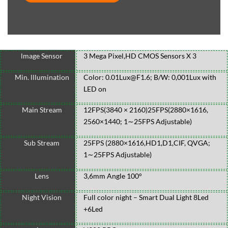
lmage Sensor
3 Mega Pixel,HD CMOS Sensors X 3
Min. lllumination
Color: 0.01Lux@F1.6; B/W: 0,001Lux with
LED on
Main Stream
12FPS(3840
×
2160)25FPS(2880×1616,
2560×1440; 1∼25FPS Adjustable)
Sub Stream
25FPS (2880×1616,HD1,D1,CIF, QVGA;
1∼25FPS Adjustable)
Lens
3,6mm Angle 100°
Night Vision
Full color night – Smart Dual Light 8Led
+6Led