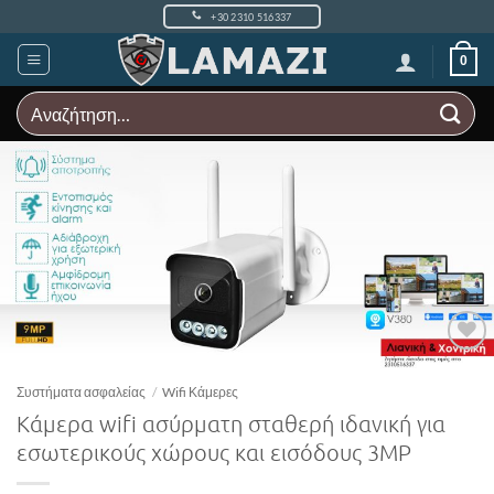
Μετάβαση
+30 2310 516337
στο
περιεχόμενο
0
Αναζήτηση
για:
Add to
Wishlist
Συστήματα ασφαλείας
/
Wifi Κάμερες
Κάμερα wifi ασύρματη σταθερή ιδανική για
εσωτερικούς χώρους και εισόδους 3MP