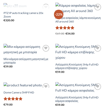
ΕΞΑΝΤΛΗΜΈΝΟ
PTZ IP auto tracking camera 20x
Add to
Add to
-22%
Zoom
Wishlist
Wishlist
Κάμερα ασφαλείας λάμπα κινούμενη
€
320.00
All around 360
Βαθμολογήθηκε
Original
Η
€
69.00
€
54.00
price
τρέχουσα
με
5
από 5
was:
τιμή
€69.00.
είναι:
€54.00.
Add to
Add to
Wishlist
Wishlist
Μίνι κάμερα ασύρματη μαγνητική με
μπαταρία
Ασύρματη Κινούμενη 5Mp Full HD
€
59.00
κάμερα επίβλεψης χώρου
€
59.00
Dome Camera 5MP FHD
Add to
Add to
Wishlist
Wishlist
Ασύρματη Κινούμενη 5Mp Full HD
κάμερα ασφαλείας
Βαθμολογήθηκε
€
79.00
€
59.00