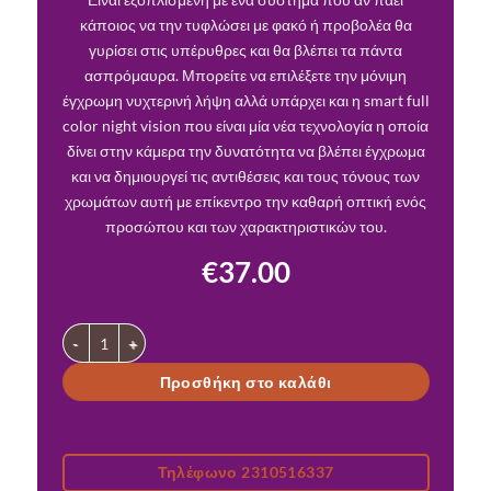
κάποιος να την τυφλώσει με φακό ή προβολέα θα
γυρίσει στις υπέρυθρες και θα βλέπει τα πάντα
ασπρόμαυρα. Μπορείτε να επιλέξετε την μόνιμη
έγχρωμη νυχτερινή λήψη αλλά υπάρχει και η smart full
color night vision που είναι μία νέα τεχνολογία η οποία
δίνει στην κάμερα την δυνατότητα να βλέπει έγχρωμα
και να δημιουργεί τις αντιθέσεις και τους τόνους των
χρωμάτων αυτή με επίκεντρο την καθαρή οπτική ενός
προσώπου και των χαρακτηριστικών του.
€
37.00
Κάμερα wifi ασύρματη σταθερή ιδανική για εσωτερικούς χώρο
Προσθήκη στο καλάθι
Τηλέφωνο 2310516337