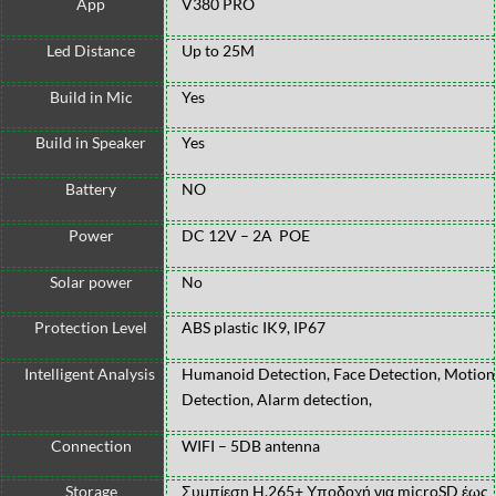
App
V380 PRO
Led Distance
Up to 25M
Build in Mic
Yes
Build in Speaker
Yes
Battery
NO
Power
DC 12V – 2A POE
Solar power
No
Protection Level
ABS plastic IK9, IP67
Intelligent Analysis
Humanoid Detection, Face Detection, Motion
Detection, Alarm detection,
Connection
WIFI – 5DB antenna
Storage
Συμπίεση H.265+ Υποδοχή για microSD έως