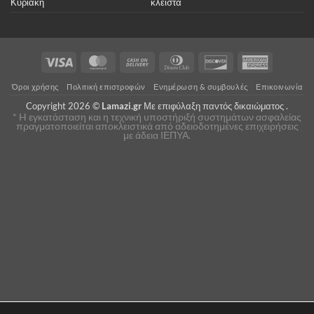
Κυριακή
κλειστά
Visa
MasterCard
Cash
Dinners
Discover
American
On
Club
Express
Όροι χρήσης
Πολιτική επιστροφών
Ενημέρωση & συμβουλές
Επικοινωνία
Delivery
Copyright 2026 ©
Lamazi.gr
Με επιφύλαξη παντός δικαιώματος .
* H εγκατάσταση και η τεχνική υποστήριξή συστημάτων ασφαλείας
πραγματοποιείται αποκλειστικά από αδειοδοτημένες επιχειρήσεις
με άδεια ΙΕΠΥΑ.