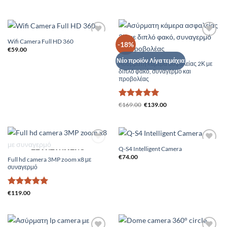
με
4.75
από 5
Wifi Camera Full HD 360
Add to
Add to
-18%
Wishlist
Wishlist
€
59.00
Νέο προϊόν Λίγα τεμάχια
Ασύρματη κάμερα ασφαλείας 2Κ με
διπλό φακό, συναγερμό και
προβολέας
Βαθμολογήθηκε
Original
Η
€
169.00
€
139.00
price
τρέχουσα
με
5
από 5
was:
τιμή
€169.00.
είναι:
€139.00.
Q-S4 Intelligent Camera
Add to
Add to
ΕΞΑΝΤΛΗΜΈΝΟ
Wishlist
Wishlist
€
74.00
Full hd camera 3MP zoom x8 με
συναγερμό
Βαθμολογήθηκε
€
119.00
με
5
από 5