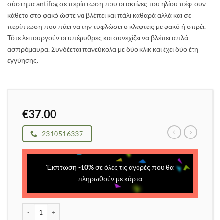
σύστημα antifog σε περίπτωση που οι ακτίνες του ηλίου πέφτουν
κάθετα στο φακό ώστε να βλέπει και πάλι καθαρά αλλά και σε
περίπτωση που πάει να την τυφλώσει ο κλέφτεις με φακό ή σπρέι.
Τότε λειτουργούν οι υπέρυθρες και συνεχίζει να βλέπει απλά
ασπρόμαυρα. Συνδέεται πανεύκολα με δύο κλικ και έχει δύο έτη
εγγύησης.
€
37.00
2310516337
Έκπτωση
-
10
%
σε όλες τις αγορές που θα
πληρωθούν με κάρτα
Κάμερα wifi ασύρματη σταθερή ιδανική για εσωτερικούς χώρους