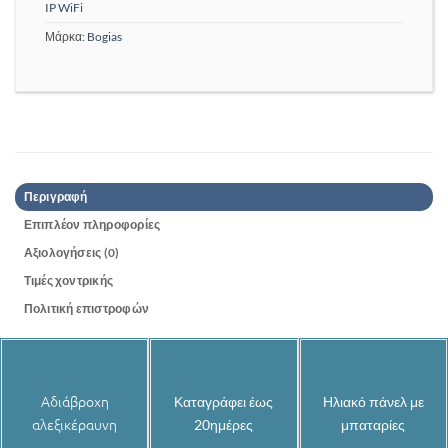
IP WiFi
Μάρκα:
Bogias
Περιγραφή
Επιπλέον πληροφορίες
Αξιολογήσεις (0)
Τιμές χοντρικής
Πολιτική επιστροφών
Αδιάβροχη
Καταγράφει έως
Ηλιακό πάνελ με
αλεξικέραυνη
20ημέρες
μπαταρίες