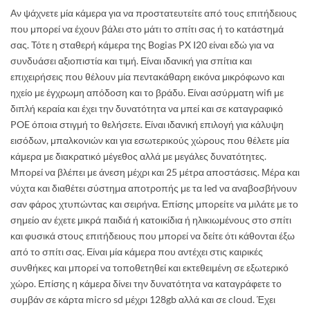
Αν ψάχνετε μία κάμερα για να προστατευτείτε από τους επιτήδειους
που μπορεί να έχουν βάλει στο μάτι το σπίτι σας ή το κατάστημά
σας. Τότε η σταθερή κάμερα της Bogias PX I20 είναι εδώ για να
συνδυάσει αξιοπιστία και τιμή. Είναι ιδανική για σπίτια και
επιχειρήσεις που θέλουν μία πεντακάθαρη εικόνα μικρόφωνο και
ηχείο με έγχρωμη απόδοση και το βράδυ. Είναι ασύρματη wifi με
διπλή κεραία και έχει την δυνατότητα να μπεί και σε καταγραφικό
POE όποια στιγμή το θελήσετε. Είναι ιδανική επιλογή για κάλυψη
εισόδων, μπαλκονιών και για εσωτερικούς χώρους που θέλετε μία
κάμερα με διακρατικό μέγεθος αλλά με μεγάλες δυνατότητες.
Μπορεί να βλέπει με άνεση μέχρι και 25 μέτρα αποστάσεις. Μέρα και
νύχτα και διαθέτει σύστημα αποτροπής με τα led να αναβοσβήνουν
σαν φάρος χτυπώντας και σειρήνα. Επίσης μπορείτε να μιλάτε με το
σημείο αν έχετε μικρά παιδιά ή κατοικίδια ή ηλικιωμένους στο σπίτι
και φυσικά στους επιτήδειους που μπορεί να δείτε ότι κάθονται έξω
από το σπίτι σας. Είναι μία κάμερα που αντέχει στις καιρικές
συνθήκες και μπορεί να τοποθετηθεί και εκτεθειμένη σε εξωτερικό
χώρο. Επίσης η κάμερα δίνει την δυνατότητα να καταγράφετε το
συμβάν σε κάρτα micro sd μέχρι 128gb αλλά και σε cloud. Έχει