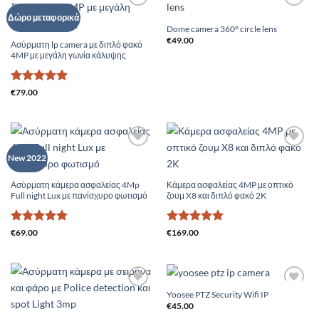
Add to
Add to
Δώρο μεταφορικά
Wishlist
Wishlist
Dome camera 360° circle lens
€
49.00
Ασύρματη Ιp camera με διπλό φακό
4MP με μεγάλη γωνία κάλυψης
Βαθμολογήθηκε
€
79.00
με
5
από 5
Add to
Add to
New 2022
Wishlist
Wishlist
Ασύρματη κάμερα ασφαλείας 4Mp
Κάμερα ασφαλείας 4MP με οπτικό
Full night Lux με πανίσχυρο φωτισμό
ζουμ X8 και διπλό φακό 2K
Βαθμολογήθηκε
Βαθμολογήθηκε
€
69.00
€
169.00
με
5
από 5
με
5
από 5
Yoosee PTZ Security Wifi IP
Add to
Add to
Wishlist
Wishlist
€
45.00