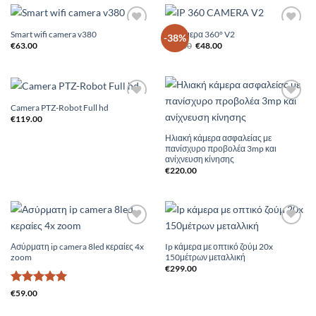
Smart wifi camera v380
IP Cαμερα 360° V2
Add to
Add to
-38%
Original
Η
Wishlist
Wishlist
€
63.00
€
78.00
€
48.00
price
τρέχουσα
was:
τιμή
€78.00.
είναι:
€48.00.
Camera PTZ-Robot Full hd
Add to
Add to
Wishlist
Wishlist
€
119.00
Ηλιακή κάμερα ασφαλείας με
πανίσχυρο προβολέα 3mp και
ανίχνευση κίνησης
€
220.00
Add to
Add to
Wishlist
Wishlist
Ασύρματη ip camera 8led κεραίες 4x
Ip κάμερα με οπτικό ζούμ 20x
zoom
150μέτρων μεταλλική
€
299.00
Βαθμολογήθηκε
€
59.00
με
5
από 5