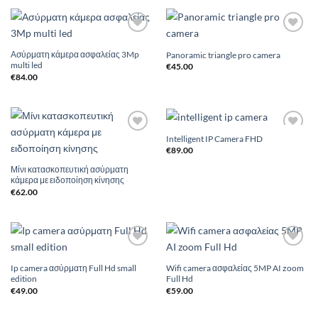
Add to
Add to
Wishlist
Wishlist
Ασύρματη κάμερα ασφαλείας 3Mp
Panoramic triangle pro camera
multi led
€
45.00
€
84.00
Intelligent IP Camera FHD
Add to
Add to
Wishlist
Wishlist
€
89.00
Μίνι κατασκοπευτική ασύρματη
κάμερα με ειδοποίηση κίνησης
€
62.00
Add to
Add to
Wishlist
Wishlist
Ip camera ασύρματη Full Hd small
Wifi camera ασφαλείας 5MP AI zoom
edition
Full Hd
€
49.00
€
59.00