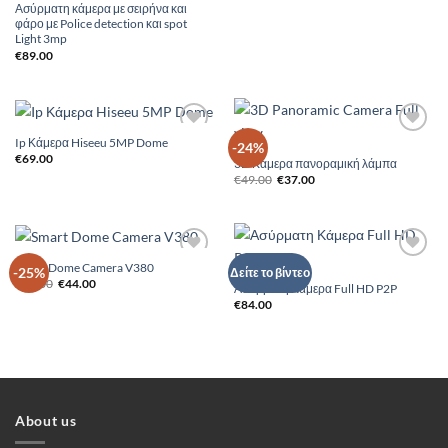
Ασύρματη κάμερα με σειρήνα και
φάρο με Police detection και spot
Light 3mp
€
89.00
Ip Κάμερα Hiseeu 5MP Dome
Add to
Add to
-24%
Wishlist
Wishlist
€
69.00
3D Κάμερα πανοραμική λάμπα
Original
Η
€
49.00
€
37.00
price
τρέχουσα
was:
τιμή
€49.00.
είναι:
€37.00.
Smart Dome Camera V380
Add to
Add to
-25%
Δείτε το βίντεο
Original
Η
Wishlist
Wishlist
€
59.00
€
44.00
Ασύρματη Κάμερα Full HD P2P
price
τρέχουσα
€
84.00
was:
τιμή
€59.00.
είναι:
€44.00.
About us