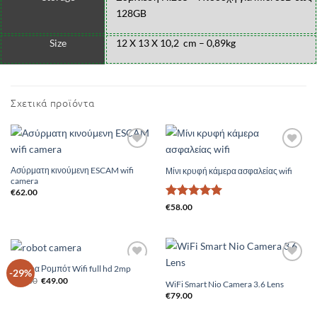
128GB
Size
12 X 13 X 10,2 cm – 0,89kg
Σχετικά προϊόντα
Add to
Add to
Wishlist
Wishlist
Ασύρματη κινούμενη ESCAM wifi
Μίνι κρυφή κάμερα ασφαλείας wifi
camera
€
62.00
Βαθμολογήθηκε
€
58.00
με
5
από 5
Κάμερα Ρομπότ Wifi full hd 2mp
Add to
Add to
-29%
Original
Η
Wishlist
Wishlist
€
69.00
€
49.00
WiFi Smart Nio Camera 3.6 Lens
price
τρέχουσα
€
79.00
was:
τιμή
€69.00.
είναι:
€49.00.