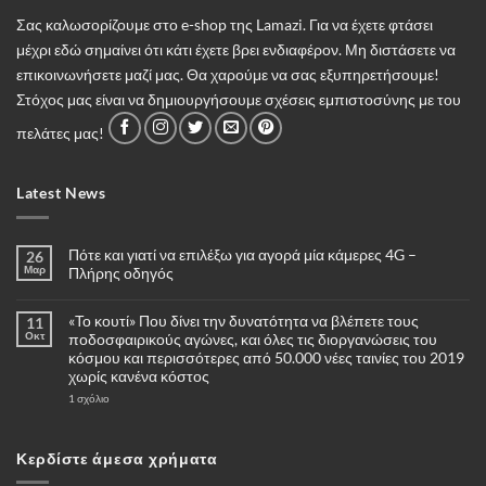
Σας καλωσορίζουμε στο e-shop της Lamazi. Για να έχετε φτάσει
μέχρι εδώ σημαίνει ότι κάτι έχετε βρει ενδιαφέρον. Μη διστάσετε να
επικοινωνήσετε μαζί μας. Θα χαρούμε να σας εξυπηρετήσουμε!
Στόχος μας είναι να δημιουργήσουμε σχέσεις εμπιστοσύνης με του
πελάτες μας!
Latest News
Πότε και γιατί να επιλέξω για αγορά μία κάμερες 4G –
26
Μαρ
Πλήρης οδηγός
Δεν
υπάρχουν
«Το κουτί» Που δίνει την δυνατότητα να βλέπετε τους
11
σχόλια
στο
Οκτ
ποδοσφαιρικούς αγώνες, και όλες τις διοργανώσεις του
Πότε
κόσμου και περισσότερες από 50.000 νέες ταινίες του 2019
και
γιατί
χωρίς κανένα κόστος
να
επιλέξω
στο
1 σχόλιο
για
«Το
αγορά
κουτί»
μία
Που
κάμερες
δίνει
Κερδίστε άμεσα χρήματα
4G
την
–
δυνατότητα