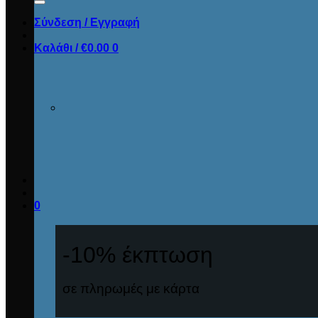
Σύνδεση / Εγγραφή
Καλάθι /
€
0.00
0
0
-10% έκπτωση
σε πληρωμές με κάρτα