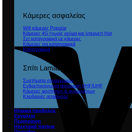
Κάμερες ασφαλείας
Wifi κάμερες
Κάμερες 4G (χωρίς ρεύμα και ίντερνετ)
Σετ καταγραφικά με κάμερες
Κάμερες για καταγραφικά
Καταγραφικά
Σπίτι Lamazi
Συστήματα συναγερμών
Ενδοεπικοινωνία ασύρματη VHF/UHF
Κάμερες φορτηγών & αυτοκινήτων
Κλειδαριές ασφαλείας
Ηλιακοί προβολείς
Εργαλεία
Περιποίηση
Ηλεκτρικά πατίνια
Παιχνίδια