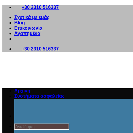
Μετάβαση
+30 2310 516337
στο
Σχετικά με εμάς
περιεχόμενο
Blog
Επικοινωνία
Αγαπημένα
+30 2310 516337
Αρχική
Συστήματα ασφαλείας
Αναζήτηση
για: