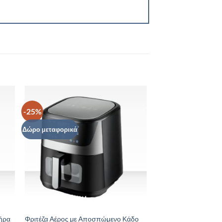
-25%
to
Add to
ist
Wishlist
Δώρο μεταφορικά
τήρα
Φριτέζα Αέρος με Αποσπώμενο Κάδο