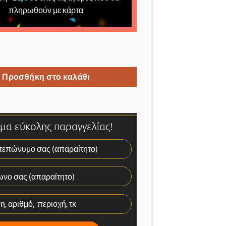
πληρωθούν με κάρτα
ler ποσότητα
Προσθήκη στο καλάθι
α εύκολης παραγγελίας!