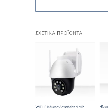
ΣΧΕΤΙΚΆ ΠΡΟΪΌΝΤΑ
Add to
Wishlist
Ηλια
WiFi IP Κάμερα Ασφαλείας 4 MP