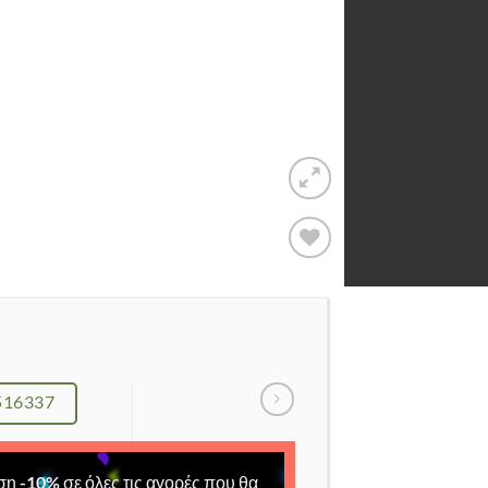
Add to
Wishlist
516337
ση
-
10
%
σε όλες τις αγορές που θα