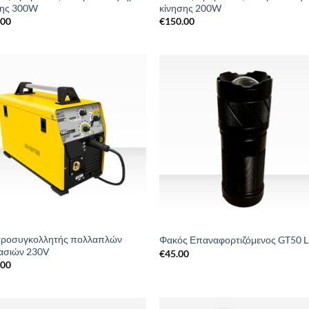
σης 300W
κίνησης 200W
.00
€
150.00
Add to
Add 
Wishlist
Wishl
τροσυγκολλητής πολλαπλών
Φακός Επαναφορτιζόμενος GT50 
γασιών 230V
€
45.00
.00