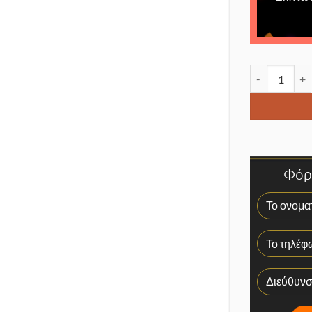
Mosquito kil
Φόρμ