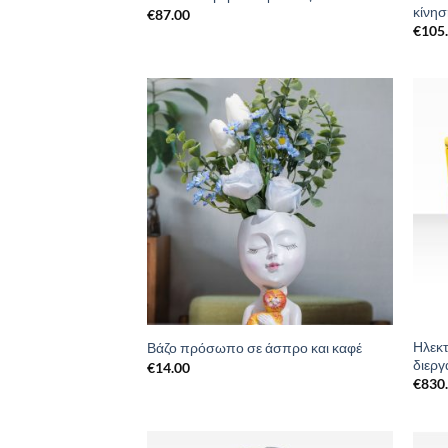
κίνη
€
87.00
€
105
Add to
Wishlist
Ηλεκ
Βάζο πρόσωπο σε άσπρο και καφέ
διερ
€
14.00
€
830