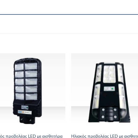
Add to
Add 
Wishlist
Wishl
κός προβολέας LED με αισθητήρα
Ηλιακός προβολέας LED με αισθη