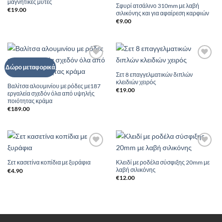
μαγνητικές μύτες
Σφυρί ατσάλινο 310mm με λαβή
€
19.00
σιλικόνης και για αφαίρεση καρφιών
€
9.00
Add to
Add to
Δώρο μεταφορικά
Wishlist
Wishlist
Σετ 8 επαγγελματικών διπλών
κλειδιών χειρός
Βαλίτσα αλουμινίου με ρόδες με187
€
19.00
εργαλεία σχεδόν όλα από υψηλής
ποιότητας κράμα
€
189.00
Add to
Add to
Wishlist
Wishlist
Κλειδί με ροδέλα σύσφιξης 20mm με
Σετ κασετίνα κοπίδια με ξυράφια
λαβή σιλικόνης
€
4.90
€
12.00