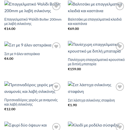
Add to
Add to
Wishlist
Wishlist
Επαγγελματικό Ψαλίδι Bolter 200mm
Βαλιτσάκι με επαγγελματικά κλειδιά
με λαβή σιλικόνης
και καστάνια
€
14.00
€
69.00
Σετ με 9 άλεν αστεράκια
Add to
Add to
Wishlist
Wishlist
€
4.00
Πανίσχυρη επαγγελματικό κρουστικό
με διπλή μπαταρία
€
159.00
Add to
Add to
Wishlist
Wishlist
Πριτσιναδόρος χειρός με αναμονές
Σετ λάστιχα σιλικόνης σταφάνη
και λαβή σιλικόνης
€
1.90
€
12.00