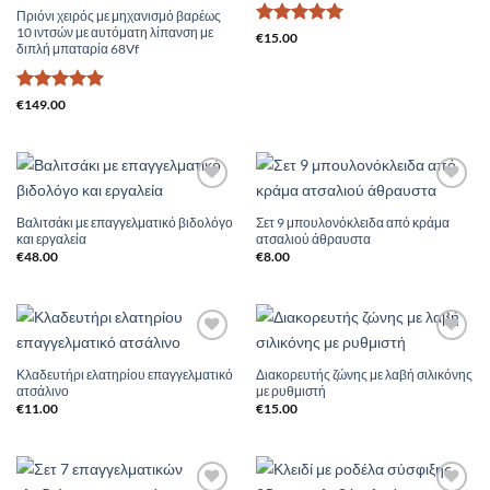
Πριόνι χειρός με μηχανισμό βαρέως
10 ιντσών με αυτόματη λίπανση με
Βαθμολογήθηκε
€
15.00
διπλή μπαταρία 68Vf
με
5
από 5
Βαθμολογήθηκε
€
149.00
με
5
από 5
Add to
Add to
Wishlist
Wishlist
Βαλιτσάκι με επαγγελματικό βιδολόγο
Σετ 9 μπουλονόκλειδα από κράμα
και εργαλεία
ατσαλιού άθραυστα
€
48.00
€
8.00
Add to
Add to
Wishlist
Wishlist
Κλαδευτήρι ελατηρίου επαγγελματικό
Διακορευτής ζώνης με λαβή σιλικόνης
ατσάλινο
με ρυθμιστή
€
11.00
€
15.00