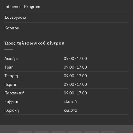
τις
διοργανώσεις
Influencer Program
του
κόσμου
και
Συνεργασία
περισσότερες
από
50.000
Καριέρα
νέες
ταινίες
του
2019
Ώρες τηλεφωνικού κέντρου
χωρίς
κανένα
κόστος
Δευτέρα
09:00 -17:00
Τρίτη
09:00 -17:00
Τετάρτη
09:00 -17:00
Πέμπτη
09:00 -17:00
Παρασκευή
09:00 -17:00
Σάββατο
κλειστά
Κυριακή
κλειστά