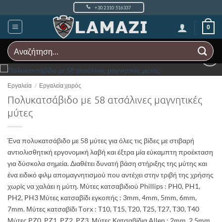
Μετάβαση
+30 2310 516337
στο
περιεχόμενο
0
Αναζήτηση
για:
Add to
Wishlist
Εργαλεία
/
Εργαλεία χειρός
Πολυκατσάβιδο με 58 ατσάλινες μαγνητικές
μύτες
Ένα πολυκατσάβιδο με 58 μύτες για όλες τις βίδες με στιβαρή
αντιολισθητική εργονομική λαβή και έξτρα μία εύκαμπτη προέκταση
για δύσκολα σημεία. Διαθέτει δυνατή βάση στήριξης της μύτης και
ένα ειδικό φιλμ απομαγνητισμού που αντέχει στην τριβή της χρήσης
χωρίς να χαλάει η μύτη. Μύτες κατσαβιδιού Phillips : PH0, PH1,
PH2, PH3 Μύτες κατσαβίδι εγκοπής : 3mm, 4mm, 5mm, 6mm,
7mm. Μύτες κατσαβίδι Τorx : T10, T15, T20, T25, T27, T30, T40
Μύτες PZ0, PZ1, PZ2, PZ3. Μύτες Κατσαβίδια Allen : 2mm, 2.5mm,