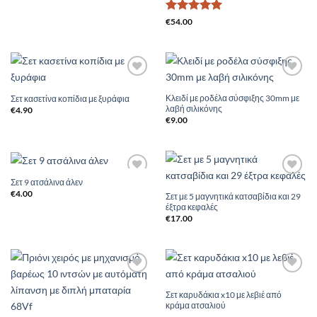
Βαθμολογήθηκε
€
54.00
με
5
από 5
Add to
Add to
Wishlist
Wishlist
Κλειδί με ροδέλα σύσφιξης 30mm με
Σετ κασετίνα κοπίδια με ξυράφια
λαβή σιλικόνης
€
4.90
€
9.00
Σετ 9 ατσάλινα άλεν
Add to
Add to
Wishlist
Wishlist
€
4.00
Σετ με 5 μαγνητικά κατσαβίδια και 29
έξτρα κεφαλές
€
17.00
Add to
Add to
Wishlist
Wishlist
Σετ καρυδάκια x10 με λεβιέ από
κράμα ατσαλιού