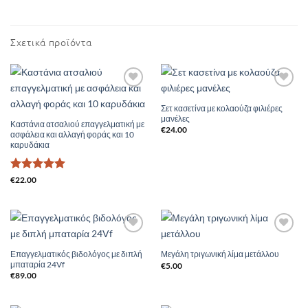
Σχετικά προϊόντα
Add to
Add to
Wishlist
Wishlist
Σετ κασετίνα με κολαούζα φιλιέρες
μανέλες
Καστάνια ατσαλιού επαγγελματική με
€
24.00
ασφάλεια και αλλαγή φοράς και 10
καρυδάκια
Βαθμολογήθηκε
€
22.00
με
5
από 5
Add to
Add to
Wishlist
Wishlist
Επαγγελματικός βιδολόγος με διπλή
Μεγάλη τριγωνική λίμα μετάλλου
μπαταρία 24Vf
€
5.00
€
89.00