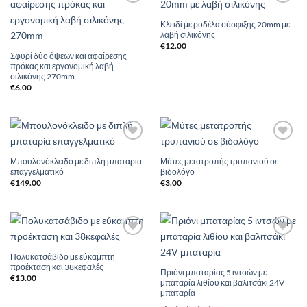
Add to
Add to
Wishlist
Wishlist
Κλειδί με ροδέλα σύσφιξης 20mm με
λαβή σιλικόνης
€
12.00
Σφυρί δύο όψεων και αφαίρεσης
πρόκας και εργονομική λαβή
σιλικόνης 270mm
€
6.00
Add to
Add to
Wishlist
Wishlist
Μπουλονόκλειδο με διπλή μπαταρία
Μύτες μετατροπής τρυπανιού σε
επαγγελματικό
βιδολόγο
€
149.00
€
3.00
Add to
Add to
Wishlist
Wishlist
Πολυκατσάβιδο με εύκαμπτη
προέκταση και 38κεφαλές
Πριόνι μπαταρίας 5 ιντσών με
€
13.00
μπαταρία λιθίου και βαλιτσάκι 24V
μπαταρία