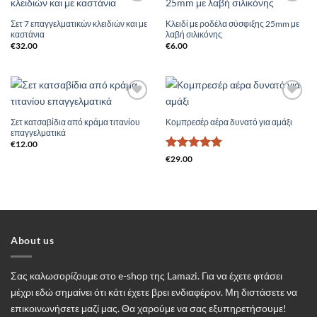
Add to
Add to
Wishlist
Wishlist
Σετ 7 επαγγελματικών κλειδιών και με
Κλειδί με ροδέλα σύσφιξης 25mm με
καστάνια
λαβή σιλικόνης
€
32.00
€
6.00
Add to
Add to
Wishlist
Wishlist
Σετ κατσαβίδια από κράμα τιτανίου
Κομπρεσέρ αέρα δυνατό για αμάξι
επαγγελματικά
€
12.00
Βαθμολογήθηκε
€
29.00
με
5
από 5
About us
Σας καλωσορίζουμε στο e-shop της Lamazi. Για να έχετε φτάσει
μέχρι εδώ σημαίνει ότι κάτι έχετε βρει ενδιαφέρον. Μη διστάσετε να
επικοινωνήσετε μαζί μας. Θα χαρούμε να σας εξυπηρετήσουμε!