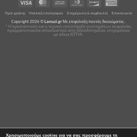
Visa
MasterCard
Cash
Dinners
Discover
American
On
Club
Express
Όροι χρήσης
Πολιτική επιστροφών
Ενημέρωση & συμβουλές
Επικοινωνία
Delivery
Copyright 2026 ©
Lamazi.gr
Με επιφύλαξη παντός δικαιώματος .
* H εγκατάσταση και η τεχνική υποστήριξή συστημάτων ασφαλείας
πραγματοποιείται αποκλειστικά από αδειοδοτημένες επιχειρήσεις
με άδεια ΙΕΠΥΑ.
Χρησιμοποιούμε cookies για να σας προσφέρουμε τη