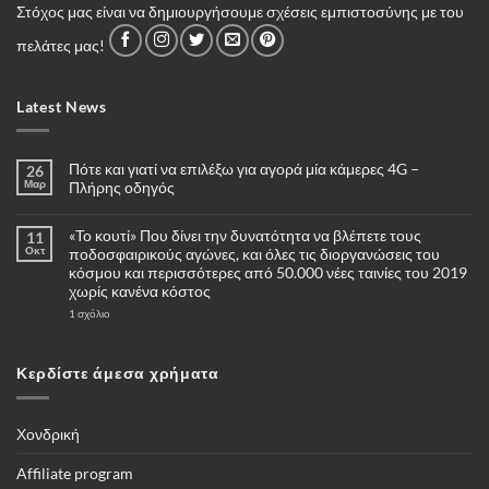
Στόχος μας είναι να δημιουργήσουμε σχέσεις εμπιστοσύνης με του
πελάτες μας!
Latest News
Πότε και γιατί να επιλέξω για αγορά μία κάμερες 4G –
26
Μαρ
Πλήρης οδηγός
Δεν
υπάρχουν
«Το κουτί» Που δίνει την δυνατότητα να βλέπετε τους
11
σχόλια
στο
Οκτ
ποδοσφαιρικούς αγώνες, και όλες τις διοργανώσεις του
Πότε
κόσμου και περισσότερες από 50.000 νέες ταινίες του 2019
και
γιατί
χωρίς κανένα κόστος
να
επιλέξω
στο
1 σχόλιο
για
«Το
αγορά
κουτί»
μία
Που
κάμερες
δίνει
Κερδίστε άμεσα χρήματα
4G
την
–
δυνατότητα
Πλήρης
να
οδηγός
βλέπετε
τους
Χονδρική
ποδοσφαιρικούς
αγώνες,
και
Affiliate program
όλες