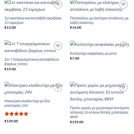
Add to
Add to
Wishlist
Wishlist
Σετ καστάνια και κατσαβίδι ακριβείας
Παπαγάλος με ελατήριο ατσάλινος με
23 τεμαχίων
λαβή σιλικόνης
€
13.00
€
14.00
Κολλητήρι ασφαλείας με μύτη
Add to
Add to
Wishlist
Wishlist
€
7.00
Σετ 7 επαγγελματικών κατσαβιδιών
βαρέως τύπου
€
19.00
Add to
Add to
Wishlist
Wishlist
Ηλεκτρικο κλαδευτήρι με δύο
μπαταρίες 24V
Πριόνι χειρός με μηχανισμό αυτόματη
λίπανση 10 ιντσών διπλής μπαταρίας
88Vf
Βαθμολογήθηκε
€
139.00
€
159.00
με
5
από 5