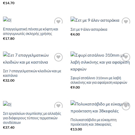
€
14.70
Επαγγελματική πένσα με κόφτη και
Σετ με 9 άλεν αστεράκια
Add to
Add to
απογυμνωτές σκληρής χρήσης
Wishlist
Wishlist
€
4.00
€
17.80
Add to
Add to
Wishlist
Wishlist
Σετ 7 επαγγελματικών κλειδιών και με
καστάνια
Σφυρί ατσάλινο 310mm με λαβή
€
32.00
σιλικόνης και για αφαίρεση καρφιών
€
9.00
Σετ εργαλείων συμπίεσης με αλλαξιές
Add to
Add to
για διάφορους τύπους τερματικών
Wishlist
Wishlist
Πολυκατσάβιδο με εύκαμπτη
συνδέσεων
προέκταση και 38κεφαλές
€
37.40
€
13.00