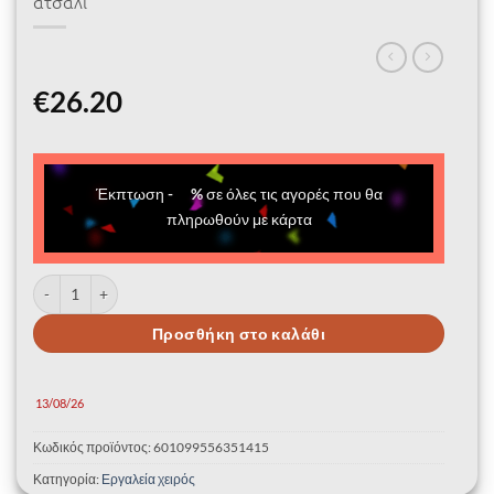
ατσάλι
€
26.20
Έκπτωση
-
%
σε όλες τις αγορές που θα
πληρωθούν με κάρτα
Κασετίνα με 4 βιομηχανικά μυτοτσίμπιδα 100% ατσάλι ποσότητα
Προσθήκη στο καλάθι
13/08/26
Κωδικός προϊόντος:
601099556351415
Κατηγορία:
Εργαλεία χειρός