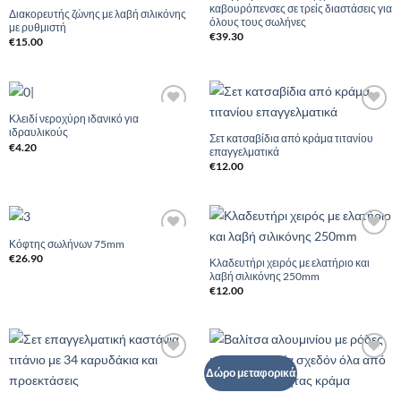
καβουρόπενσες σε τρείς διαστάσεις για
Wishlist
Wishlist
Διακορευτής ζώνης με λαβή σιλικόνης
όλους τους σωλήνες
με ρυθμιστή
€
39.30
€
15.00
Κλειδί νεροχύρη ιδανικό για
Add to
Add to
ιδραυλικούς
Wishlist
Wishlist
Σετ κατσαβίδια από κράμα τιτανίου
€
4.20
επαγγελματικά
€
12.00
Κόφτης σωλήνων 75mm
Add to
Add to
Wishlist
Wishlist
€
26.90
Κλαδευτήρι χειρός με ελατήριο και
λαβή σιλικόνης 250mm
€
12.00
Add to
Add to
Δώρο μεταφορικά
Wishlist
Wishlist