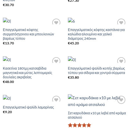
€
27.30
€
30.70
Επαγγελματικό κόφτης
Επαγγελματικός κόφτης καστάνια για
Add to
Add to
συρματόσχοινου και μπουλονιών
καλώδια αλουμίνιο και χαλκό
Wishlist
Wishlist
βαρέως τύπου
διάμετρος 240mm
€
13.70
€
45.20
Κασετίνα 180τμχ κατσαβίδια
Επαγγελματικό ψαλίδι κοπής βαρέως
Add to
Add to
μαγνητικά και μύτες λεπτομερείς
τύπου για σίδερα και χοντρά σύρματα
Wishlist
Wishlist
δουλείες ακριβείας
€
35.80
€
48.00
Επαγγελματικό ψαλίδι λαμαρίνας
Add to
Add to
Wishlist
Wishlist
€
9.20
Σετ καρυδάκια x10 με λεβιέ από κράμα
ατσαλιού