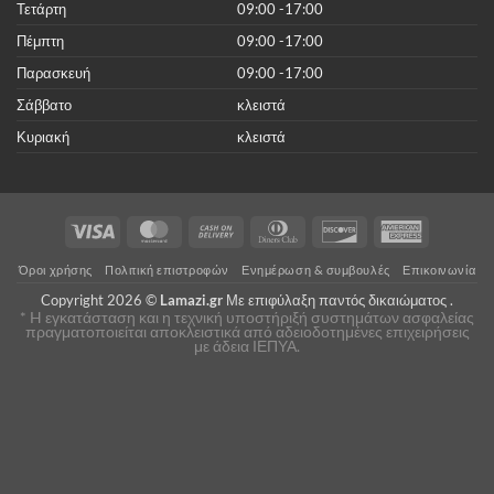
Τετάρτη
09:00 -17:00
Πέμπτη
09:00 -17:00
Παρασκευή
09:00 -17:00
Σάββατο
κλειστά
Κυριακή
κλειστά
Visa
MasterCard
Cash
Dinners
Discover
American
On
Club
Express
Όροι χρήσης
Πολιτική επιστροφών
Ενημέρωση & συμβουλές
Επικοινωνία
Delivery
Copyright 2026 ©
Lamazi.gr
Με επιφύλαξη παντός δικαιώματος .
* H εγκατάσταση και η τεχνική υποστήριξή συστημάτων ασφαλείας
πραγματοποιείται αποκλειστικά από αδειοδοτημένες επιχειρήσεις
με άδεια ΙΕΠΥΑ.