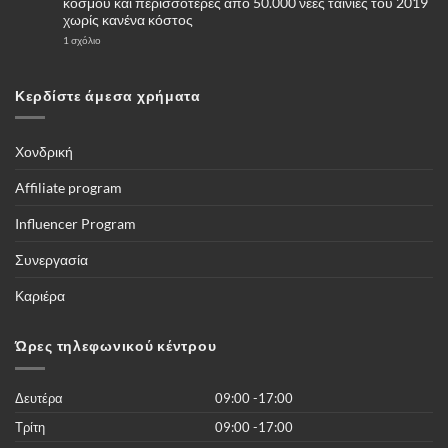
κόσμου και περισσότερες από 50.000 νέες ταινίες του 2019
και
γιατί
χωρίς κανένα κόστος
να
επιλέξω
στο
1 σχόλιο
για
«Το
αγορά
κουτί»
μία
Που
κάμερες
δίνει
Κερδίστε άμεσα χρήματα
4G
την
–
δυνατότητα
Πλήρης
να
οδηγός
βλέπετε
τους
Χονδρική
ποδοσφαιρικούς
αγώνες,
και
Affiliate program
όλες
τις
διοργανώσεις
Influencer Program
του
κόσμου
και
Συνεργασία
περισσότερες
από
50.000
Καριέρα
νέες
ταινίες
του
2019
Ώρες τηλεφωνικού κέντρου
χωρίς
κανένα
κόστος
Δευτέρα
09:00 -17:00
Τρίτη
09:00 -17:00