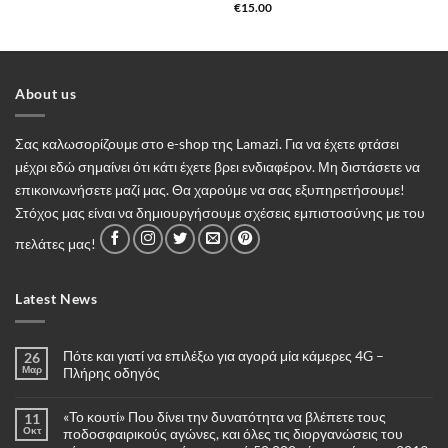
Βαθμολογήθηκε
€
15.00
με
5
από 5
About us
Σας καλωσορίζουμε στο e-shop της Lamazi. Για να έχετε φτάσει
μέχρι εδώ σημαίνει ότι κάτι έχετε βρει ενδιαφέρον. Μη διστάσετε να
επικοινωνήσετε μαζί μας. Θα χαρούμε να σας εξυπηρετήσουμε!
Στόχος μας είναι να δημιουργήσουμε σχέσεις εμπιστοσύνης με του
πελάτες μας!
Latest News
Πότε και γιατί να επιλέξω για αγορά μία κάμερες 4G –
26
Μαρ
Πλήρης οδηγός
Δεν
υπάρχουν
«Το κουτί» Που δίνει την δυνατότητα να βλέπετε τους
11
σχόλια
στο
Οκτ
ποδοσφαιρικούς αγώνες, και όλες τις διοργανώσεις του
Πότε