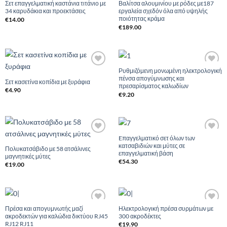
Σετ επαγγελματική καστάνια τιτάνιο με
Βαλίτσα αλουμινίου με ρόδες με187
34 καρυδάκια και προεκτάσεις
εργαλεία σχεδόν όλα από υψηλής
ποιότητας κράμα
€
14.00
€
189.00
Ρυθμιζόμενη μονωμένη ηλεκτρολογική
Add to
Add to
πένσα απογύμνωσης και
Wishlist
Wishlist
Σετ κασετίνα κοπίδια με ξυράφια
πρεσαρίσματος καλωδίων
€
4.90
€
9.20
Eπαγγελματικό σετ όλων των
Add to
Add to
κατσαβιδιών και μύτες σε
Wishlist
Wishlist
Πολυκατσάβιδο με 58 ατσάλινες
επαγγελματική βάση
μαγνητικές μύτες
€
54.30
€
19.00
Πρέσα και απογυμνωτής μαζί
Ηλεκτρολογική πρέσα συρμάτων με
Add to
Add to
ακροδεκτών για καλώδια δικτύου RJ45
300 ακροδέκτες
Wishlist
Wishlist
RJ12 RJ11
€
19.90