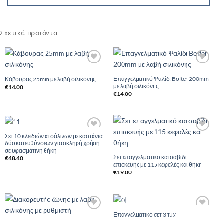
Σχετικά προϊόντα
Add to
Add to
Wishlist
Wishlist
Επαγγελματικό Ψαλίδι Bolter 200mm
Κάβουρας 25mm με λαβή σιλικόνης
με λαβή σιλικόνης
€
14.00
€
14.00
Σετ 10 κλειδιών ατσάλινων με καστάνια
Add to
Add to
δύο κατευθύνσεων για σκληρή χρήση
Wishlist
Wishlist
σε υφασμάτινη θήκη
Σετ επαγγελματικό κατσαβίδι
€
48.40
επισκευής με 115 κεφαλές και θήκη
€
19.00
Επαγγελματικό σετ 3 τμχ
Add to
Add to