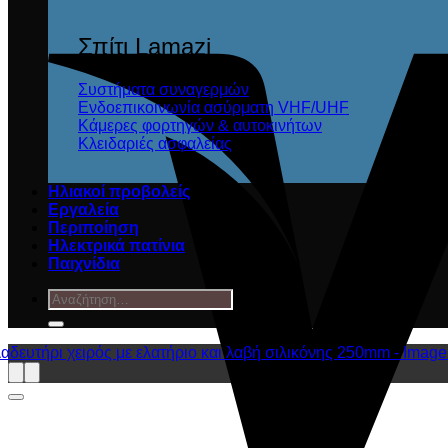
Σπίτι Lamazi
Συστήματα συναγερμών
Ενδοεπικοινωνία ασύρματη VHF/UHF
Κάμερες φορτηγών & αυτοκινήτων
Κλειδαριές ασφαλείας
Ηλιακοί προβολείς
Εργαλεία
Περιποίηση
Ηλεκτρικά πατίνια
Παιχνίδια
Αναζήτηση
για: