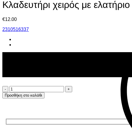
Κλαδευτήρι χειρός με ελατήρι
€
12.00
2310516337
Κλαδευτήρι
χειρός
Προσθήκη στο καλάθι
με
ελατήριο
και
λαβή
σιλικόνης
250mm
ποσότητα