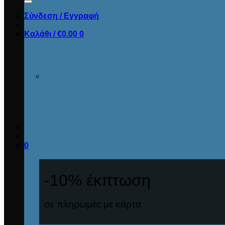
Σύνδεση / Εγγραφή
Καλάθι /
€
0.00
0
0
-10% έκπτωση
σε πληρωμές με κάρτα