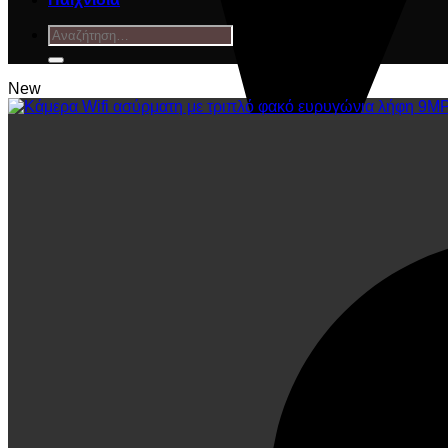
Αναζήτηση
για:
New