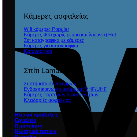
Κάμερες ασφαλείας
Wifi κάμερες
Κάμερες 4G (χωρίς ρεύμα και ίντερνετ)
Σετ καταγραφικά με κάμερες
Κάμερες για καταγραφικά
Καταγραφικά
Σπίτι Lamazi
Συστήματα συναγερμών
Ενδοεπικοινωνία ασύρματη VHF/UHF
Κάμερες φορτηγών & αυτοκινήτων
Κλειδαριές ασφαλείας
Ηλιακοί προβολείς
Εργαλεία
Περιποίηση
Ηλεκτρικά πατίνια
Παιχνίδια