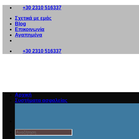
Μετάβαση
+30 2310 516337
στο
Σχετικά με εμάς
περιεχόμενο
Blog
Επικοινωνία
Αγαπημένα
+30 2310 516337
Αρχική
Συστήματα ασφαλείας
Αναζήτηση
για: