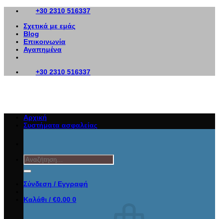
Μετάβαση
+30 2310 516337
στο
Σχετικά με εμάς
περιεχόμενο
Blog
Επικοινωνία
Αγαπημένα
+30 2310 516337
Αρχική
Συστήματα ασφαλείας
Αναζήτηση
για:
Σύνδεση / Εγγραφή
Καλάθι /
€
0.00
0