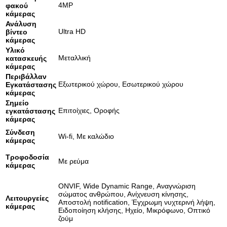
24ρών
4MP
φακού
με
κάμερας
μικρόφωνο
Ανάλυση
ποσότητα
Ultra HD
βίντεο
κάμερας
Υλικό
Μεταλλική
κατασκευής
κάμερας
Περιβάλλαν
Εξωτερικού χώρου, Εσωτερικού χώρου
Εγκατάστασης
κάμερας
Σημείο
Επιτοίχιες, Οροφής
εγκατάστασης
κάμερας
Σύνδεση
Wi-fi, Με καλώδιο
κάμερας
Τροφοδοσία
Με ρεύμα
κάμερας
ONVIF, Wide Dynamic Range, Αναγνώριση
σώματος ανθρώπου, Ανίχνευση κίνησης,
Λειτουργείες
Αποστολή notification, Έγχρωμη νυχτερινή λήψη,
κάμερας
Ειδοποίηση κλήσης, Ηχείο, Μικρόφωνο, Οπτικό
ζούμ