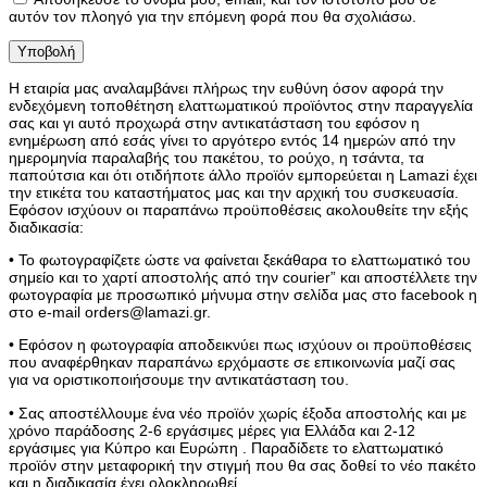
αυτόν τον πλοηγό για την επόμενη φορά που θα σχολιάσω.
Η εταιρία μας αναλαμβάνει πλήρως την ευθύνη όσον αφορά την
ενδεχόμενη τοποθέτηση ελαττωματικού προϊόντος στην παραγγελία
σας και γι αυτό προχωρά στην αντικατάσταση του εφόσον η
ενημέρωση από εσάς γίνει το αργότερο εντός 14 ημερών από την
ημερομηνία παραλαβής του πακέτου, το ρούχο, η τσάντα, τα
παπούτσια και ότι οτιδήποτε άλλο προϊόν εμπορεύεται η Lamazi έχει
την ετικέτα του καταστήματος μας και την αρχική του συσκευασία.
Εφόσον ισχύουν οι παραπάνω προϋποθέσεις ακολουθείτε την εξής
διαδικασία:
• Το φωτογραφίζετε ώστε να φαίνεται ξεκάθαρα το ελαττωματικό του
σημείο και το χαρτί αποστολής από την courier” και αποστέλλετε την
φωτογραφία με προσωπικό μήνυμα στην σελίδα μας στο facebook η
στο e-mail orders@lamazi.gr.
• Εφόσον η φωτογραφία αποδεικνύει πως ισχύουν οι προϋποθέσεις
που αναφέρθηκαν παραπάνω ερχόμαστε σε επικοινωνία μαζί σας
για να οριστικοποιήσουμε την αντικατάσταση του.
• Σας αποστέλλουμε ένα νέο προϊόν χωρίς έξοδα αποστολής και με
χρόνο παράδοσης 2-6 εργάσιμες μέρες για Ελλάδα και 2-12
εργάσιμες για Κύπρο και Ευρώπη . Παραδίδετε το ελαττωματικό
προϊόν στην μεταφορική την στιγμή που θα σας δοθεί το νέο πακέτο
και η διαδικασία έχει ολοκληρωθεί.