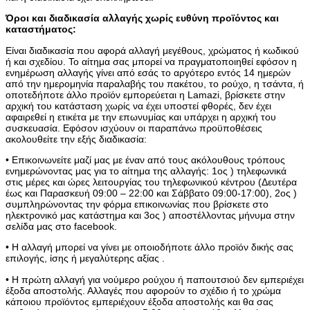
Όροι και διαδικασία αλλαγής χωρίς ευθύνη προϊόντος και
καταστήματος:
Είναι διαδικασία που αφορά αλλαγή μεγέθους, χρώματος ή κωδικού
ή και σχεδίου. Το αίτημα σας μπορεί να πραγματοποιηθεί εφόσον η
ενημέρωση αλλαγής γίνει από εσάς το αργότερο εντός 14 ημερών
από την ημερομηνία παραλαβής του πακέτου, το ρούχο, η τσάντα, ή
οποτεδήποτε άλλο προϊόν εμπορεύεται η Lamazi, βρίσκετε στην
αρχική του κατάσταση χωρίς να έχει υποστεί φθορές, δεν έχει
αφαιρεθεί η ετικέτα με την επωνυμίας και υπάρχει η αρχική του
συσκευασία. Εφόσον ισχύουν οι παραπάνω προϋποθέσεις
ακολουθείτε την εξής διαδικασία:
• Επικοινωνείτε μαζί μας με έναν από τους ακόλουθους τρόπους
ενημερώνοντας μας για το αίτημα της αλλαγής: 1ος ) τηλεφωνικά
στις μέρες και ώρες λειτουργίας του τηλεφωνικού κέντρου (Δευτέρα
έως και Παρασκευή 09:00 – 22:00 και Σάββατο 09:00-17:00), 2ος )
συμπληρώνοντας την φόρμα επικοινωνίας που βρίσκετε στο
ηλεκτρονικό μας κατάστημα και 3ος ) αποστέλλοντας μήνυμα στην
σελίδα μας στο facebook.
• Η αλλαγή μπορεί να γίνει με οποιοδήποτε άλλο προϊόν δικής σας
επιλογής, ίσης ή μεγαλύτερης αξίας .
• Η πρώτη αλλαγή για νούμερο ρούχου ή παπουτσιού δεν εμπεριέχει
έξοδα αποστολής. Αλλαγές που αφορούν το σχέδιο ή το χρώμα
κάποιου προϊόντος εμπεριέχουν έξοδα αποστολής και θα σας