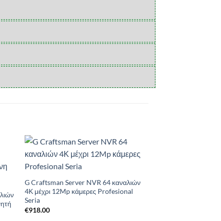
to
Add to
ist
Wishlist
G Craftsman Server NVR 64 καναλιών
4Κ μέχρι 12Mp κάμερες Profesional
αλιών
Seria
νητή
€
918.00