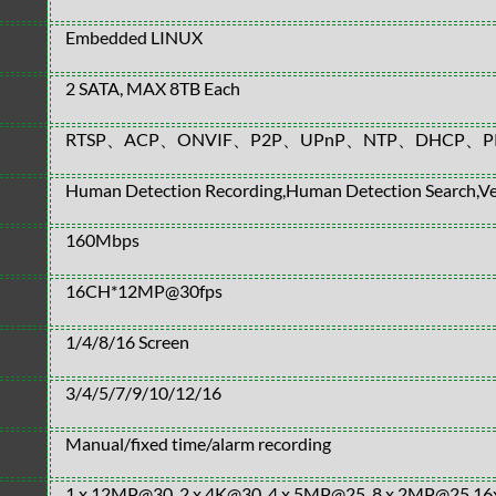
Embedded LINUX
2 SATA, MAX 8TB Each
RTSP、ACP、ONVIF、P2P、UPnP、NTP、DHCP、P
Human Detection Recording,Human Detection Search,Ve
160Mbps
16CH*12MP@30fps
1/4/8/16 Screen
3/4/5/7/9/10/12/16
Manual/fixed time/alarm recording
1 x 12MP@30, 2 x 4K@30, 4 x 5MP@25, 8 x 2MP@25,1