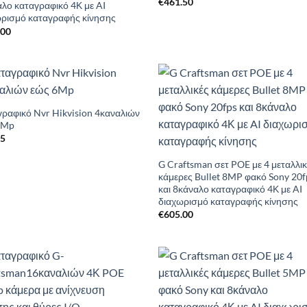
€
461.50
λο καταγραφικό 4Κ με AI
ωρισμό καταγραφής κίνησης
.00
Add to
Add 
Wishlist
Wishl
ραφικό Nvr Hikvision 4καναλιών
6Mp
95
G Craftsman σετ POE με 4 μεταλλι
κάμερες Bullet 8MP φακό Sony 20f
και 8κάναλο καταγραφικό 4Κ με AI
διαχωρισμό καταγραφής κίνησης
€
605.00
Add to
Add 
Wishlist
Wishl