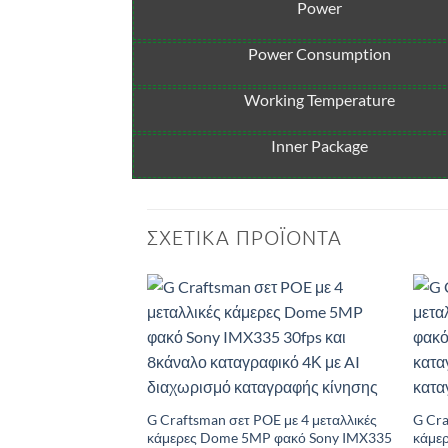
Power
Power Consumption
Working Temperature
Inner Package
ΣΧΕΤΙΚΆ ΠΡΟΪΌΝΤΑ
Add to
Wishlist
G Craftsman σετ POE με 4 μεταλλικές
G Cra
κάμερες Dome 5MP φακό Sony IMX335
κάμε