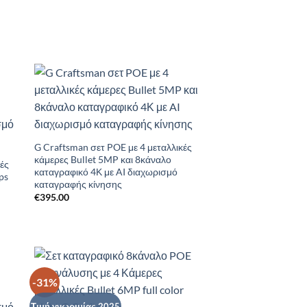
to
Add to
ist
Wishlist
G Craftsman σετ POE με 4 μεταλλικές
κάμερες Bullet 5MP και 8κάναλο
κές
καταγραφικό 4Κ με AI διαχωρισμό
ps
καταγραφής κίνησης
€
395.00
-31%
to
Add to
ist
Wishlist
Τιμή γνωριμίας 2025