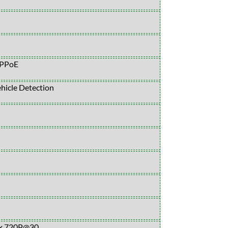
PPoE
hicle Detection
6x 720P@30