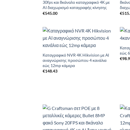
30fps και 8κάναλο καταγραφικό 4Κ με
8κάνα
AI διαχωρισμό καταγραφής κίνησης
διαχ
€
545.00
€
515
Add to
Wishlist
Καταγ
εώς 
Καταγραφικό NVR 4Κ Hikvision με ΑΙ
€
98.
αναγνώρισης προσώπου 4 κανάλια
εώς 12mp κάμερα
€
148.43
Add to
Wishlist