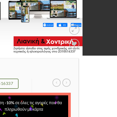
Add to
Wishlist
516337
ση
-
10
%
σε όλες τις αγορές που θα
πληρωθούν με κάρτα