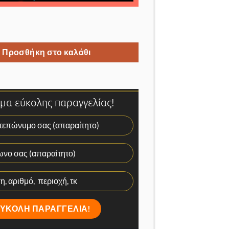
IP καταγραφικό 16 καναλιών 4Κ μέχρι 12Mp κάμερες ποσότητα
Προσθήκη στο καλάθι
α εύκολης παραγγελίας!