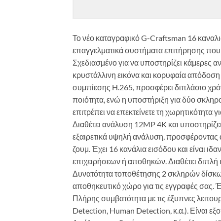
Το νέο καταγραφικό G-Craftsman 16 καναλι
επαγγελματικά συστήματα επιτήρησης που 
Σχεδιασμένο για να υποστηρίζει κάμερες α
κρυστάλλινη εικόνα και κορυφαία απόδοση 
συμπίεσης H.265, προσφέρει διπλάσιο χρόν
ποιότητα, ενώ η υποστήριξη για δύο σκληρ
επιτρέπει να επεκτείνετε τη χωρητικότητα
Διαθέτει ανάλυση 12MP 4K και υποστηρίζε
εξαιρετικά υψηλή ανάλυση, προσφέροντας α
ζουμ. Έχει 16 κανάλια εισόδου και είναι ιδ
επιχειρήσεων ή αποθηκών. Διαθέτει διπλή
Δυνατότητα τοποθέτησης 2 σκληρών δίσκων
αποθηκευτικό χώρο για τις εγγραφές σας. 
Πλήρης συμβατότητα με τις έξυπνες λειτου
Detection, Human Detection, κ.α.). Είναι 