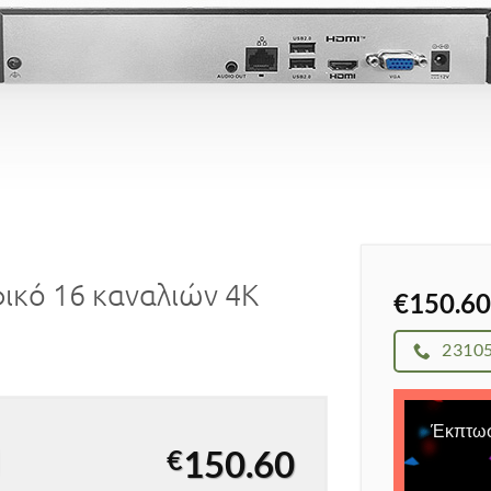
φικό 16 καναλιών 4Κ
€
150.60
2310
Έκπτω
150.60
€