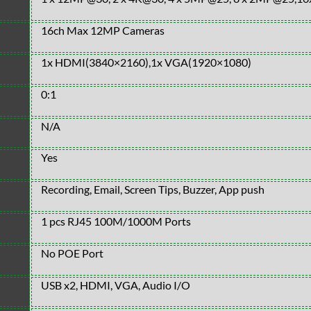
16ch Max 12MP Cameras
1x HDMI(3840×2160),1x VGA(1920×1080)
0:1
N/A
Yes
Recording, Email, Screen Tips, Buzzer, App push
1 pcs RJ45 100M/1000M Ports
No POE Port
USB x2, HDMI, VGA, Audio I/O