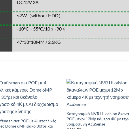
DC12V 2A
≤7W（without HDD）
-10°C ~ 55°C/10﹪-90﹪
47*38*10MM / 2.6KG
Add to
Add 
Wishlist
Wishl
Καταγραφικό NVR Hikvision 8καν
POE μέχρι 12Mp κάμερα 4K με τεχ
ftsman σετ POE με 4 μεταλλικές
νοημοσύνη AcuSense
ρες Dome 6MP φακό 30fps και