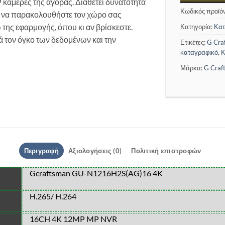
 κάμερες της αγοράς. Διαθέτει δυνατότητα
Κωδικός προϊό
 να παρακολουθήστε τον χώρο σας
της εφαρμογής, όπου κι αν βρίσκεστε.
Κατηγορία:
Κατ
 τον όγκο των δεδομένων και την
Ετικέτες:
G Cra
καταγραφικό
,
Κ
Μάρκα:
G Craf
Περιγραφή
Αξιολογήσεις (0)
Πολιτική επιστροφών
Gcraftsman GU-N1216H2S(AG)16 4K
H.265/ H.264
16CH 4K 12MP MP NVR