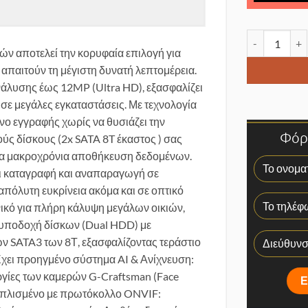
G Craftsman 
ών αποτελεί την κορυφαία επιλογή για
απαιτούν τη μέγιστη δυνατή λεπτομέρεια.
νάλυσης έως 12MP (Ultra HD), εξασφαλίζει
σε μεγάλες εγκαταστάσεις. Με τεχνολογία
ο εγγραφής χωρίς να θυσιάζει την
Φόρμ
ούς δίσκους (2x SATA 8T έκαστος ) σας
 για μακροχρόνια αποθήκευση δεδομένων.
ι καταγραφή και αναπαραγωγή σε
πόλυτη ευκρίνεια ακόμα και σε οπτικό
ανικό για πλήρη κάλυψη μεγάλων οικιών,
 υποδοχή δίσκων (Dual HDD) με
 SATA3 των 8Τ, εξασφαλίζοντας τεράστιο
Έχει προηγμένο σύστημα AI & Ανίχνευση:
ργίες των καμερών G-Craftsman (Face
εξοπλισμένο με πρωτόκολλο ONVIF: